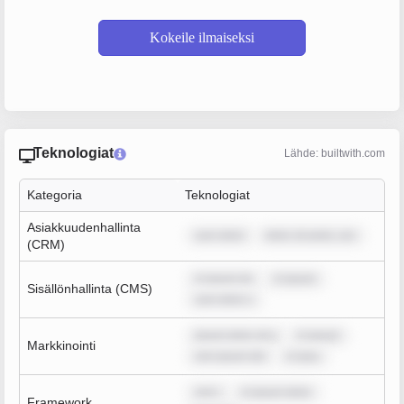
Kokeile ilmaiseksi
Teknologiat
Lähde: builtwith.com
Kategoria
Teknologiat
Asiakkuudenhallinta
sum dolor
dolor sit amet, con
(CRM)
m ipsum do
m ipsum
Sisällönhallinta (CMS)
sum dolor s
ipsum dolor sit a
m ipsum
Markkinointi
rem ipsum dol
m ipsu
rem i
m ipsum dolor
Framework