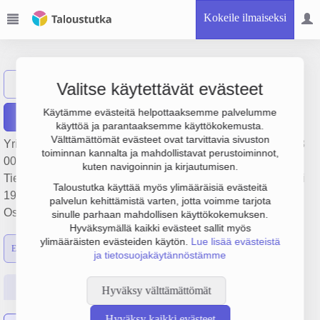
Kokeile ilmaiseksi
Savonlinja Oy
Näytä haku
S
Valitse käytettävät evästeet
Käytämme evästeitä helpottaaksemme palvelumme
Raportit
käyttöä ja parantaaksemme käyttökokemusta.
Välttämättömät evästeet ovat tarvittavia sivuston
Yrityksen Savonlinja Oy liikevaihto on 22.9 milj. €, tulos 428
toiminnan kannalta ja mahdollistavat perustoiminnot,
000 € ja henkilöstömäärä 266. Sen päätoimiala on
kuten navigoinnin ja kirjautumisen.
Tieliikenteen säännöllinen henkilökuljetus, perustamisvuosi
Taloustutka käyttää myös ylimääräisiä evästeitä
1978 ja sijainti Lappeenranta. Yrityksen yhtiömuoto
palvelun kehittämistä varten, jotta voimme tarjota
Osakeyhtiö (OY).
sinulle parhaan mahdollisen käyttökokemuksen.
Hyväksymällä kaikki evästeet sallit myös
ylimääräisten evästeiden käytön.
Lue lisää evästeistä
Emon luvut
Konsernin luvut
ja tietosuojakäytännöstämme
Perustiedot
Tilinpäätösluvut
Päättäjätiedot
Hyväksy välttämättömät
Hyväksy kaikki evästeet