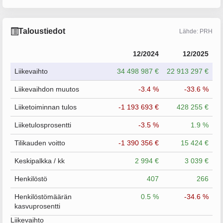
Taloustiedot
Lähde: PRH
12/2024
12/2025
Liikevaihto
34 498 987 €
22 913 297 €
Liikevaihdon muutos
-3.4 %
-33.6 %
Liiketoiminnan tulos
-1 193 693 €
428 255 €
Liiketulosprosentti
-3.5 %
1.9 %
Tilikauden voitto
-1 390 356 €
15 424 €
Keskipalkka / kk
2 994 €
3 039 €
Henkilöstö
407
266
Henkilöstömäärän
0.5 %
-34.6 %
kasvuprosentti
Liikevaihto