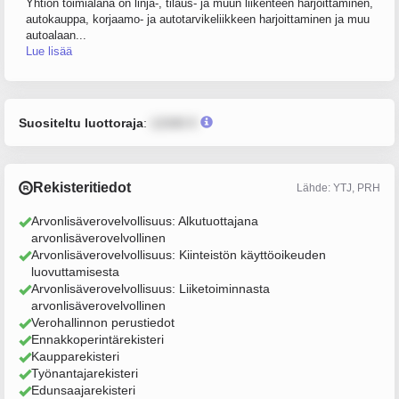
Yhtiön toimialana on linja-, tilaus- ja muun liikenteen harjoittaminen,
autokauppa, korjaamo- ja autotarvikeliikkeen harjoittaminen ja muu
autoalaan...
Lue lisää
Suositeltu luottoraja
:
12345 €
Rekisteritiedot
Lähde: YTJ, PRH
Arvonlisäverovelvollisuus: Alkutuottajana
arvonlisäverovelvollinen
Arvonlisäverovelvollisuus: Kiinteistön käyttöoikeuden
luovuttamisesta
Arvonlisäverovelvollisuus: Liiketoiminnasta
arvonlisäverovelvollinen
Verohallinnon perustiedot
Ennakkoperintärekisteri
Kaupparekisteri
Työnantajarekisteri
Edunsaajarekisteri