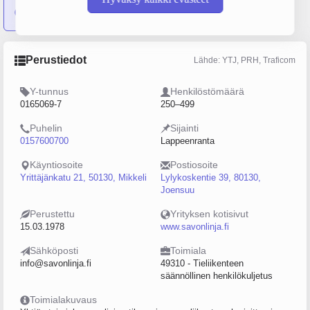
5 yritystä
on sulautunut yritykseen Savonlinja Oy
Perustiedot
Lähde: YTJ, PRH, Traficom
Y-tunnus
Henkilöstömäärä
0165069-7
250–499
Puhelin
Sijainti
0157600700
Lappeenranta
Käyntiosoite
Postiosoite
Yrittäjänkatu 21, 50130, Mikkeli
Lylykoskentie 39, 80130,
Joensuu
Perustettu
Yrityksen kotisivut
15.03.1978
www.savonlinja.fi
Sähköposti
Toimiala
info@savonlinja.fi
49310 - Tieliikenteen
säännöllinen henkilökuljetus
Toimialakuvaus