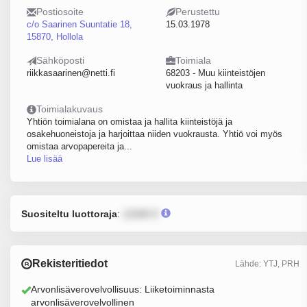
Postiosoite
Perustettu
c/o Saarinen Suuntatie 18,
15.03.1978
15870, Hollola
Sähköposti
Toimiala
riikkasaarinen@netti.fi
68203 - Muu kiinteistöjen
vuokraus ja hallinta
Toimialakuvaus
Yhtiön toimialana on omistaa ja hallita kiinteistöjä ja
osakehuoneistoja ja harjoittaa niiden vuokrausta. Yhtiö voi myös
omistaa arvopapereita ja...
Lue lisää
Suositeltu luottoraja
:
12345 €
Rekisteritiedot
Lähde: YTJ, PRH
Arvonlisäverovelvollisuus: Liiketoiminnasta
arvonlisäverovelvollinen