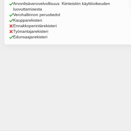
Arvonlisäverovelvollisuus: Kiinteistön käyttöoikeuden
luovuttamisesta
Verohallinnon perustiedot
Kaupparekisteri
Ennakkoperintärekisteri
Työnantajarekisteri
Edunsaajarekisteri