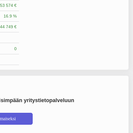
53 574 €
16.9 %
44 749 €
0
simpään yritystietopalveluun
lmaiseksi