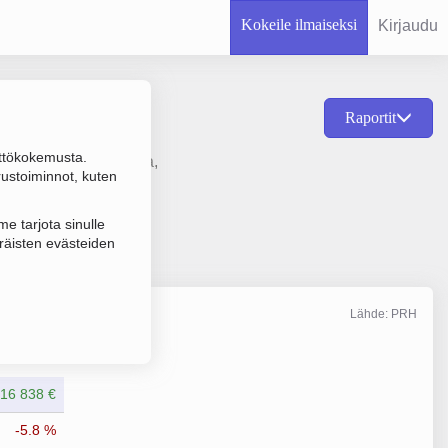
Kokeile ilmaiseksi
Kirjaudu
Raportit
ttökokemusta.
n vuokraus ja hallinta,
rustoiminnot, kuten
e tarjota sinulle
räisten evästeiden
Lähde: PRH
Liikevaihto
12/2025
16 838 €
-5.8 %