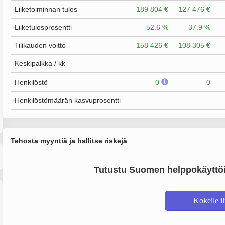
Liiketoiminnan tulos
189 804 €
127 476 €
Liiketulosprosentti
52.6 %
37.9 %
Tilikauden voitto
158 426 €
108 305 €
Keskipalkka / kk
Henkilöstö
0
0
Henkilöstömäärän kasvuprosentti
Tehosta myyntiä ja hallitse riskejä
Tutustu Suomen helppokäyttöi
Kokeile i