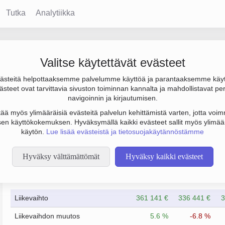
Tutka
Analytiikka
Valitse käytettävät evästeet
steitä helpottaaksemme palvelumme käyttöä ja parantaaksemme käy
000 € ja henkilöstömäärä 0. Sen päätoimiala on Muu kiinteistöje
steet ovat tarvittavia sivuston toiminnan kannalta ja mahdollistavat pe
o Osakeyhtiö (OY).
navigoinnin ja kirjautumisen.
tää myös ylimääräisiä evästeitä palvelun kehittämistä varten, jotta voimm
en käyttökokemuksen. Hyväksymällä kaikki evästeet sallit myös ylimää
käytön.
Lue lisää evästeistä ja tietosuojakäytännöstämme
Hyväksy välttämättömät
Hyväksy kaikki evästeet
Taloustiedot
12/2023
12/2024
Liikevaihto
361 141 €
336 441 €
3
Liikevaihdon muutos
5.6 %
-6.8 %