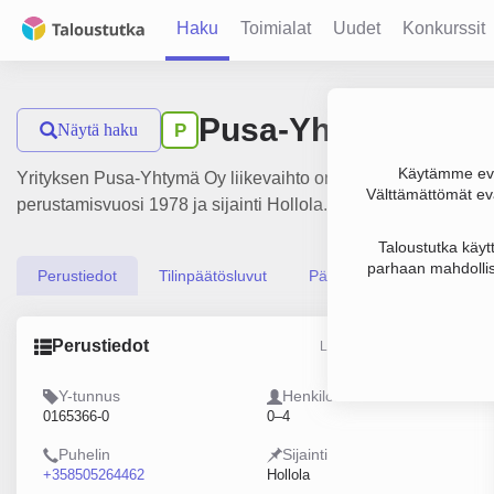
Haku
Toimialat
Uudet
Konkurssit
Pusa-Yhtymä Oy
Näytä haku
P
Käytämme evä
Yrityksen Pusa-Yhtymä Oy liikevaihto on 317 000 €, tulos 54 
Välttämättömät evä
perustamisvuosi 1978 ja sijainti Hollola. Yrityksen yhtiömuot
Taloustutka käyt
parhaan mahdollis
Perustiedot
Tilinpäätösluvut
Päättäjätiedot
Perustiedot
Lähde: YTJ, PRH, Traficom
Y-tunnus
Henkilöstömäärä
0165366-0
0–4
Puhelin
Sijainti
+358505264462
Hollola