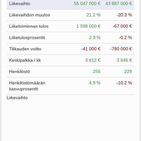
Liikevaihto
55 047 000 €
43 887 000 €
Liikevaihdon muutos
21.2 %
-20.3 %
Liiketoiminnan tulos
1 598 000 €
-67 000 €
Liiketulosprosentti
2.9 %
-0.2 %
Tilikauden voitto
-41 000 €
-780 000 €
Keskipalkka / kk
3 612 €
3 646 €
Henkilöstö
255
229
Henkilöstömäärän
4.9 %
-10.2 %
kasvuprosentti
Liikevaihto