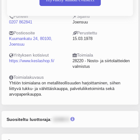
0168715-8
100–249
Puhelin
Sijainti
0207 862841
Joensuu
Postiosoite
Perustettu
Kuurnankatu 24, 80100,
15.03.1978
Joensuu
Yrityksen kotisivut
Toimiala
https://www.keslashop.fi/
28220 - Nosto- ja siirtolaitteiden
valmistus
Toimialakuvaus
Yhtiön toimialana on metalliteollisuuden harjoittaminen, siihen
liittyvä tukku- ja vähittäiskauppa, palveluliiketoiminta sekä
arvopaperikauppa.
Suositeltu luottoraja
:
12345 €