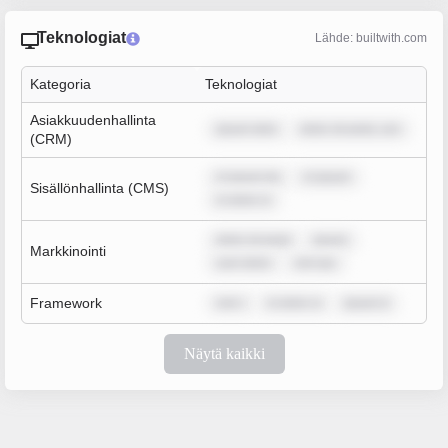
Teknologiat
Lähde: builtwith.com
Kategoria
Teknologiat
Asiakkuudenhallinta
ipsum dolo
dolor sit amet, con
(CRM)
m ipsum do
m ipsum
Sisällönhallinta (CMS)
m dolor si
dolor sit amet
ipsum
Markkinointi
sum dolor
rem ips
Framework
rem i
m dolor si
ipsum d
Näytä kaikki