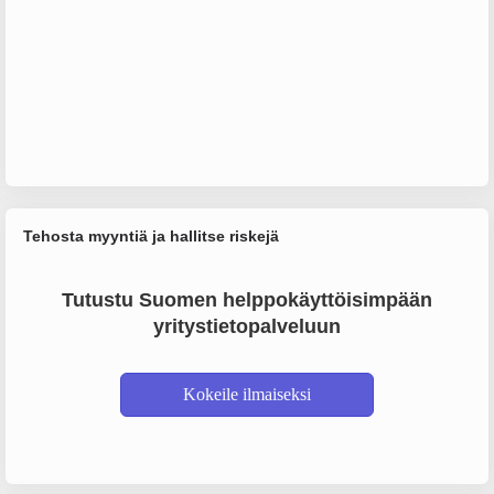
Tehosta myyntiä ja hallitse riskejä
Tutustu Suomen helppokäyttöisimpään
yritystietopalveluun
Kokeile ilmaiseksi