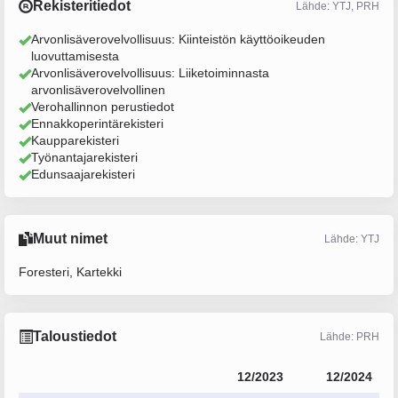
Rekisteritiedot
Lähde: YTJ, PRH
Arvonlisäverovelvollisuus: Kiinteistön käyttöoikeuden
luovuttamisesta
Arvonlisäverovelvollisuus: Liiketoiminnasta
arvonlisäverovelvollinen
Verohallinnon perustiedot
Ennakkoperintärekisteri
Kaupparekisteri
Työnantajarekisteri
Edunsaajarekisteri
Muut nimet
Lähde: YTJ
Foresteri, Kartekki
Taloustiedot
Lähde: PRH
12/2023
12/2024