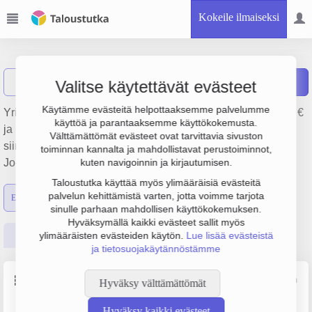
Kokeile ilmaiseksi
Kesla Oyj
Näytä haku
Raportit
Valitse käytettävät evästeet
Käytämme evästeitä helpottaaksemme palvelumme
Yrityksen Kesla Oyj liikevaihto on 43.9 milj. €, tulos -67 000 €
käyttöä ja parantaaksemme käyttökokemusta.
ja henkilöstömäärä 229. Sen päätoimiala on Nosto- ja
Välttämättömät evästeet ovat tarvittavia sivuston
siirtolaitteiden valmistus, perustamisvuosi 1978 ja sijainti
toiminnan kannalta ja mahdollistavat perustoiminnot,
Joensuu. Yrityksen yhtiömuoto Julkinen osakeyhtiö (OYJ).
kuten navigoinnin ja kirjautumisen.
Taloustutka käyttää myös ylimääräisiä evästeitä
palvelun kehittämistä varten, jotta voimme tarjota
Emon luvut
Konsernin luvut
sinulle parhaan mahdollisen käyttökokemuksen.
Hyväksymällä kaikki evästeet sallit myös
Perustiedot
Tilinpäätösluvut
Päättäjätiedot
ylimääräisten evästeiden käytön.
Lue lisää evästeistä
ja tietosuojakäytännöstämme
Perustiedot
Lähde: YTJ, PRH, Traficom
Hyväksy välttämättömät
Hyväksy kaikki evästeet
Y-tunnus
Henkilöstömäärä