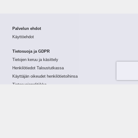
Palvelun ehdot
Käyttöehdot
Tietosuoja ja GDPR
Tietojen keruu ja käsittely
Henkilötiedot Taloustutkassa
Käyttäjän oikeudet henkilötietoihinsa
Tietosuojapolitiikka
Tietoturvapolitiikka
Evästeet
Tutustu palveluun
Ratkaisut
Tietoa palvelusta
Luottorajan määrittely