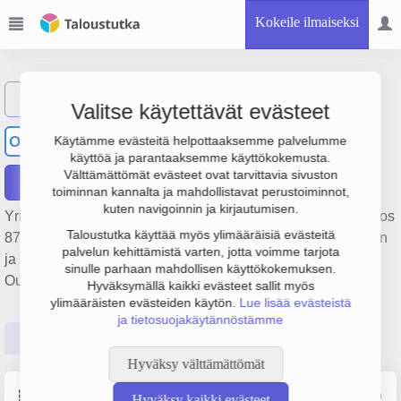
Kokeile ilmaiseksi
Näytä haku
Valitse käytettävät evästeet
Okun Sälekaihdin Oy
OS
Käytämme evästeitä helpottaaksemme palvelumme
käyttöä ja parantaaksemme käyttökokemusta.
Välttämättömät evästeet ovat tarvittavia sivuston
Raportit
toiminnan kannalta ja mahdollistavat perustoiminnot,
kuten navigoinnin ja kirjautumisen.
Yrityksen Okun Sälekaihdin Oy liikevaihto on 283 000 €, tulos
Taloustutka käyttää myös ylimääräisiä evästeitä
870 € ja henkilöstömäärä 4. Sen päätoimiala on Metalliovien
palvelun kehittämistä varten, jotta voimme tarjota
ja -ikkunoiden valmistus, perustamisvuosi 1978 ja sijainti
sinulle parhaan mahdollisen käyttökokemuksen.
Outokumpu. Yrityksen yhtiömuoto Osakeyhtiö (OY).
Hyväksymällä kaikki evästeet sallit myös
ylimääräisten evästeiden käytön.
Lue lisää evästeistä
ja tietosuojakäytännöstämme
Perustiedot
Tilinpäätösluvut
Päättäjätiedot
Hyväksy välttämättömät
Perustiedot
Lähde: YTJ, PRH, Traficom
Hyväksy kaikki evästeet