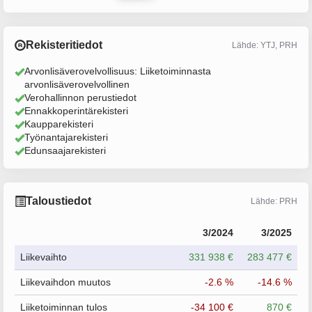
Rekisteritiedot
Lähde: YTJ, PRH
Arvonlisäverovelvollisuus: Liiketoiminnasta
arvonlisäverovelvollinen
Verohallinnon perustiedot
Ennakkoperintärekisteri
Kaupparekisteri
Työnantajarekisteri
Edunsaajarekisteri
Taloustiedot
Lähde: PRH
3/2024
3/2025
Liikevaihto
331 938 €
283 477 €
Liikevaihdon muutos
-2.6 %
-14.6 %
Liiketoiminnan tulos
-34 100 €
870 €