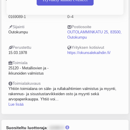
Y-tunnus
Henkilöstömäärä
0169089-1
0–4
Sijainti
Postiosoite
Outokumpu
OUTOLAMMINKATU 25, 83500,
Outokumpu
Perustettu
Yrityksen kotisivut
15.03.1978
https://okunsalekaihdin.fi/
Toimiala
25120 - Metalliovien ja -
ikkunoiden valmistus
Toimialakuvaus
Yhtiön toimialana on säle- ja rullakaihtimien valmistus ja myynti,
rakennus- ja sisustustarvikkeiden osto ja myynti sekä
arvopaperikauppa. Yhtiö voi...
Lue lisää
Suositeltu luottoraja
:
12345 €