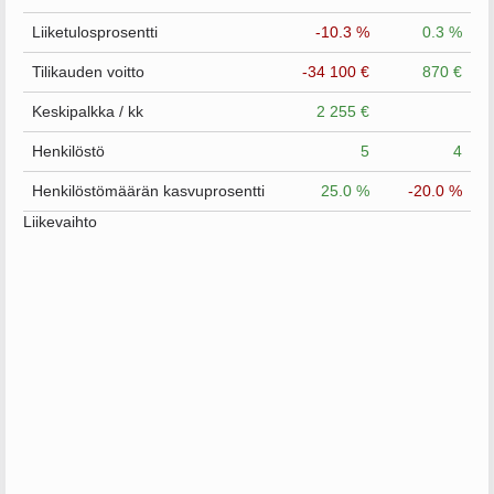
Liiketulosprosentti
-10.3 %
0.3 %
Tilikauden voitto
-34 100 €
870 €
Keskipalkka / kk
2 255 €
Henkilöstö
5
4
Henkilöstömäärän kasvuprosentti
25.0 %
-20.0 %
Liikevaihto