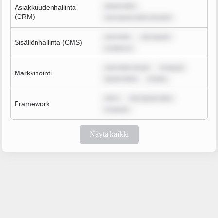
ipsum dolo
Asiakkuudenhallinta
(CRM)
rem ipsum dolor sit amet
sum dolo
rem ipsum
Sisällönhallinta (CMS)
m dolor si
sum dolor sit am
m ipsum
Markkinointi
ipsum dolor
m ipsu
rem i
rem ipsum dolo
Framework
m ipsum
Näytä kaikki