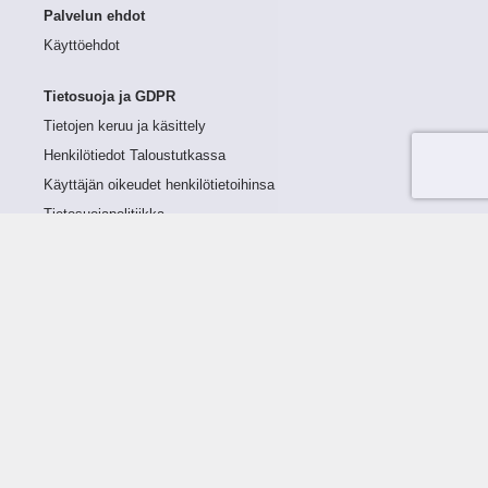
Palvelun ehdot
Käyttöehdot
Tietosuoja ja GDPR
Tietojen keruu ja käsittely
Henkilötiedot Taloustutkassa
Käyttäjän oikeudet henkilötietoihinsa
Tietosuojapolitiikka
Tietoturvapolitiikka
Evästeet
Tutustu palveluun
Ratkaisut
Tietoa palvelusta
Luottorajan määrittely
Tunnusluvut
Maksuviiveet