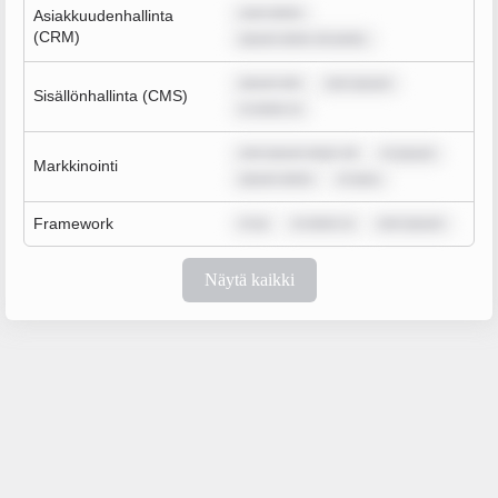
sum dolor
Asiakkuudenhallinta
(CRM)
ipsum dolor sit amet,
ipsum dol
rem ipsum
Sisällönhallinta (CMS)
m dolor si
rem ipsum dolor sit
m ipsum
Markkinointi
ipsum dolor
m ipsu
Framework
m ip
m dolor si
rem ipsum
Näytä kaikki