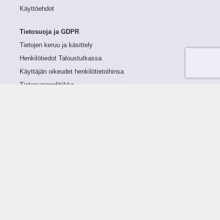
Käyttöehdot
Tietosuoja ja GDPR
Tietojen keruu ja käsittely
Henkilötiedot Taloustutkassa
Käyttäjän oikeudet henkilötietoihinsa
Tietosuojapolitiikka
Tietoturvapolitiikka
Evästeet
Tutustu palveluun
Ratkaisut
Tietoa palvelusta
Luottorajan määrittely
Tunnusluvut
Maksuviiveet
Hinnasto