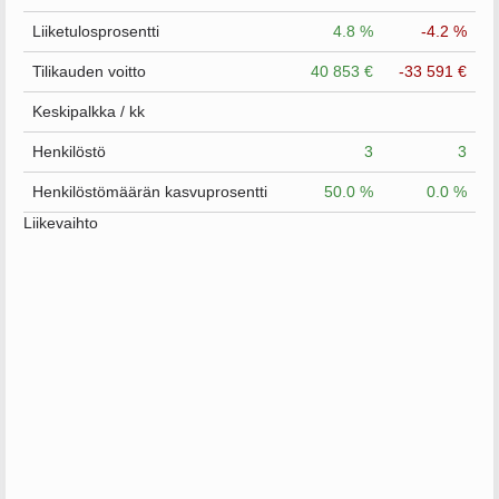
Liiketulosprosentti
4.8 %
-4.2 %
Tilikauden voitto
40 853 €
-33 591 €
Keskipalkka / kk
Henkilöstö
3
3
Henkilöstömäärän kasvuprosentti
50.0 %
0.0 %
Liikevaihto