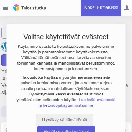
Kokeile ilmaiseksi
Näytä haku
Valitse käytettävät evästeet
Joutsan Vesihuolto Oy
Käytämme evästeitä helpottaaksemme palvelumme
käyttöä ja parantaaksemme käyttökokemusta.
Välttämättömät evästeet ovat tarvittavia sivuston
Raportit
toiminnan kannalta ja mahdollistavat perustoiminnot,
kuten navigoinnin ja kirjautumisen.
Yrityksen Joutsan Vesihuolto Oy liikevaihto on 886 000 €,
Taloustutka käyttää myös ylimääräisiä evästeitä
tulos -37 000 € ja henkilöstömäärä 3. Sen päätoimiala on
palvelun kehittämistä varten, jotta voimme tarjota
Vedenhankinta, puhdistus ja jakelu, perustamisvuosi 1978 ja
sinulle parhaan mahdollisen käyttökokemuksen.
sijainti Joutsa. Yrityksen yhtiömuoto Osakeyhtiö (OY).
Hyväksymällä kaikki evästeet sallit myös
ylimääräisten evästeiden käytön.
Lue lisää evästeistä
ja tietosuojakäytännöstämme
Perustiedot
Tilinpäätösluvut
Päättäjätiedot
Hyväksy välttämättömät
Perustiedot
Lähde: YTJ, PRH, Traficom
Hyväksy kaikki evästeet