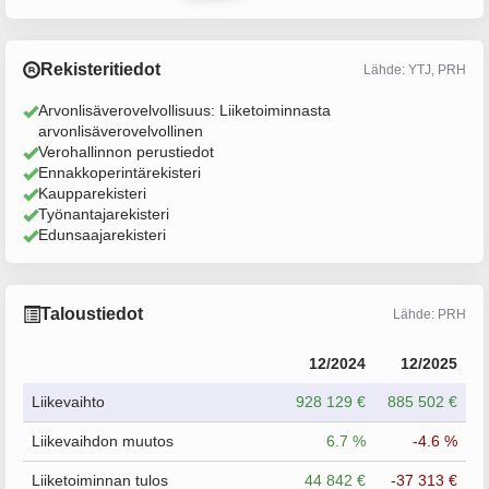
Rekisteritiedot
Lähde: YTJ, PRH
Arvonlisäverovelvollisuus: Liiketoiminnasta
arvonlisäverovelvollinen
Verohallinnon perustiedot
Ennakkoperintärekisteri
Kaupparekisteri
Työnantajarekisteri
Edunsaajarekisteri
Taloustiedot
Lähde: PRH
12/2024
12/2025
Liikevaihto
928 129 €
885 502 €
Liikevaihdon muutos
6.7 %
-4.6 %
Liiketoiminnan tulos
44 842 €
-37 313 €