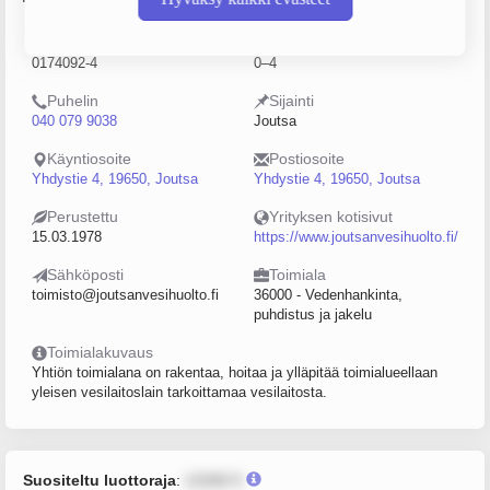
Y-tunnus
Henkilöstömäärä
0174092-4
0–4
Puhelin
Sijainti
040 079 9038
Joutsa
Käyntiosoite
Postiosoite
Yhdystie 4, 19650, Joutsa
Yhdystie 4, 19650, Joutsa
Perustettu
Yrityksen kotisivut
15.03.1978
https://www.joutsanvesihuolto.fi/
Sähköposti
Toimiala
toimisto@joutsanvesihuolto.fi
36000 - Vedenhankinta,
puhdistus ja jakelu
Toimialakuvaus
Yhtiön toimialana on rakentaa, hoitaa ja ylläpitää toimialueellaan
yleisen vesilaitoslain tarkoittamaa vesilaitosta.
Suositeltu luottoraja
:
12345 €