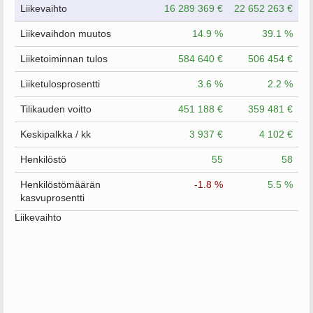
Liikevaihto
16 289 369 €
22 652 263 €
Liikevaihdon muutos
14.9 %
39.1 %
Liiketoiminnan tulos
584 640 €
506 454 €
Liiketulosprosentti
3.6 %
2.2 %
Tilikauden voitto
451 188 €
359 481 €
Keskipalkka / kk
3 937 €
4 102 €
Henkilöstö
55
58
Henkilöstömäärän
-1.8 %
5.5 %
kasvuprosentti
Liikevaihto