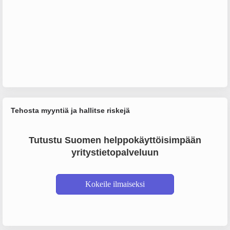
Tehosta myyntiä ja hallitse riskejä
Tutustu Suomen helppokäyttöisimpään
yritystietopalveluun
Kokeile ilmaiseksi