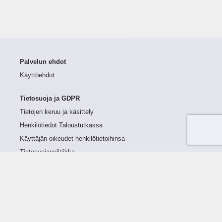
Palvelun ehdot
Käyttöehdot
Tietosuoja ja GDPR
Tietojen keruu ja käsittely
Henkilötiedot Taloustutkassa
Käyttäjän oikeudet henkilötietoihinsa
Tietosuojapolitiikka
Tietoturvapolitiikka
Evästeet
Tutustu palveluun
Ratkaisut