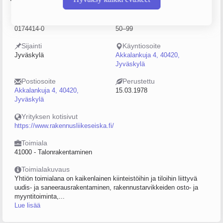
Y-tunnus
Henkilöstömäärä
0174414-0
50–99
Sijainti
Käyntiosoite
Jyväskylä
Akkalankuja 4, 40420,
Jyväskylä
Postiosoite
Perustettu
Akkalankuja 4, 40420,
15.03.1978
Jyväskylä
Yrityksen kotisivut
https://www.rakennusliikeseiska.fi/
Toimiala
41000 - Talonrakentaminen
Toimialakuvaus
Yhtiön toimialana on kaikenlainen kiinteistöihin ja tiloihin liittyvä
uudis- ja saneerausrakentaminen, rakennustarvikkeiden osto- ja
myyntitoiminta,...
Lue lisää