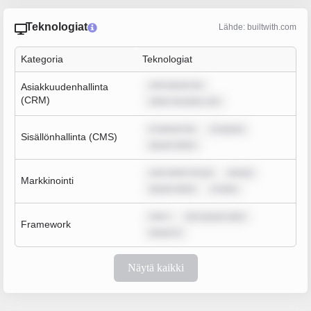
Teknologiat
Lähde: builtwith.com
Kategoria
Teknologiat
rem ipsum do
Asiakkuudenhallinta
(CRM)
dolor sit amet, con
m ipsum do
m ipsum
Sisällönhallinta (CMS)
ipsum dolor
sum dolor sit am
ipsum
Markkinointi
ipsum dolor
m ipsu
rem i
rem ipsum dolo
Framework
ipsum d
Näytä kaikki