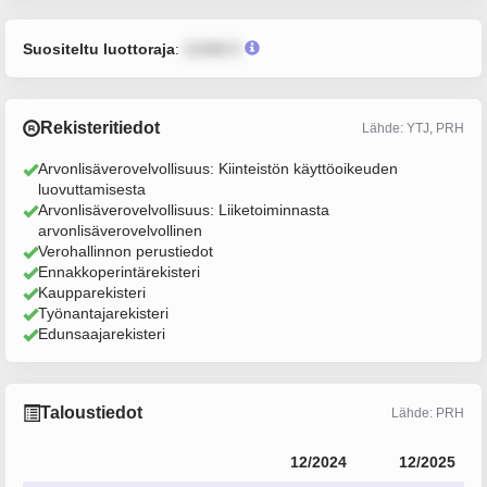
Suositeltu luottoraja
:
12345 €
Rekisteritiedot
Lähde: YTJ, PRH
Arvonlisäverovelvollisuus: Kiinteistön käyttöoikeuden
luovuttamisesta
Arvonlisäverovelvollisuus: Liiketoiminnasta
arvonlisäverovelvollinen
Verohallinnon perustiedot
Ennakkoperintärekisteri
Kaupparekisteri
Työnantajarekisteri
Edunsaajarekisteri
Taloustiedot
Lähde: PRH
12/2024
12/2025