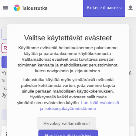
Kokeile ilmaiseksi
Näytä haku
Valitse käytettävät evästeet
Rakennusliike Seiska Oy
RS
Käytämme evästeitä helpottaaksemme palvelumme
käyttöä ja parantaaksemme käyttökokemusta.
Välttämättömät evästeet ovat tarvittavia sivuston
Raportit
toiminnan kannalta ja mahdollistavat perustoiminnot,
kuten navigoinnin ja kirjautumisen.
Yrityksen Rakennusliike Seiska Oy liikevaihto on 22.7 milj. €,
Taloustutka käyttää myös ylimääräisiä evästeitä
tulos 506 000 € ja henkilöstömäärä 58. Sen päätoimiala on
palvelun kehittämistä varten, jotta voimme tarjota
Talonrakentaminen, perustamisvuosi 1978 ja sijainti
sinulle parhaan mahdollisen käyttökokemuksen.
Jyväskylä. Yrityksen yhtiömuoto Osakeyhtiö (OY).
Hyväksymällä kaikki evästeet sallit myös
ylimääräisten evästeiden käytön.
Lue lisää evästeistä
ja tietosuojakäytännöstämme
Perustiedot
Tilinpäätösluvut
Päättäjätiedot
Hyväksy välttämättömät
Perustiedot
Lähde: YTJ, PRH, Traficom
Hyväksy kaikki evästeet