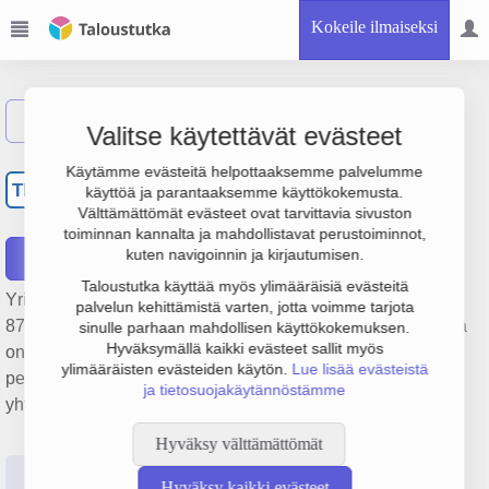
Kokeile ilmaiseksi
Näytä haku
Valitse käytettävät evästeet
Traktoritehtaan
Käytämme evästeitä helpottaaksemme palvelumme
TR
käyttöä ja parantaaksemme käyttökokemusta.
ruokalaosuuskunta
Välttämättömät evästeet ovat tarvittavia sivuston
toiminnan kannalta ja mahdollistavat perustoiminnot,
kuten navigoinnin ja kirjautumisen.
Raportit
Taloustutka käyttää myös ylimääräisiä evästeitä
Yrityksen Traktoritehtaan ruokalaosuuskunta liikevaihto on
palvelun kehittämistä varten, jotta voimme tarjota
877 000 €, tulos 0 € ja henkilöstömäärä 11. Sen päätoimiala
sinulle parhaan mahdollisen käyttökokemuksen.
Hyväksymällä kaikki evästeet sallit myös
on Sopimusperusteiset catering- ja ravitsemispalvelut,
ylimääräisten evästeiden käytön.
Lue lisää evästeistä
perustamisvuosi 1978 ja sijainti Äänekoski. Yrityksen
ja tietosuojakäytännöstämme
yhtiömuoto Osuuskunta (OS).
Hyväksy välttämättömät
Perustiedot
Tilinpäätösluvut
Päättäjätiedot
Hyväksy kaikki evästeet