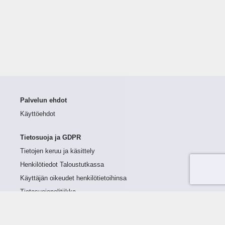
Palvelun ehdot
Käyttöehdot
Tietosuoja ja GDPR
Tietojen keruu ja käsittely
Henkilötiedot Taloustutkassa
Käyttäjän oikeudet henkilötietoihinsa
Tietosuojapolitiikka
Tietoturvapolitiikka
Evästeet