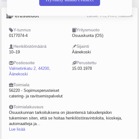
Perustiedot
Lähde: YTJ, PRH, Traficom
Y-tunnus
Yritysmuoto
0177074-4
Osuuskunta (OS)
Henkilöstömäärä
Sijainti
10–19
Äänekoski
Postiosoite
Perustettu
Valmetinkatu 2, 44200,
15.03.1978
Äänekoski
Toimiala
56220 - Sopimusperusteiset
catering- ja ravitsemispalvelut
Toimialakuvaus
Osuuskunnan tarkoituksena on jäsentensä taloudenpidon
tukeminen siten, että se hoitaa henkilöstöravintoloita, kioskeja,
automaatteja ja...
Lue lisää