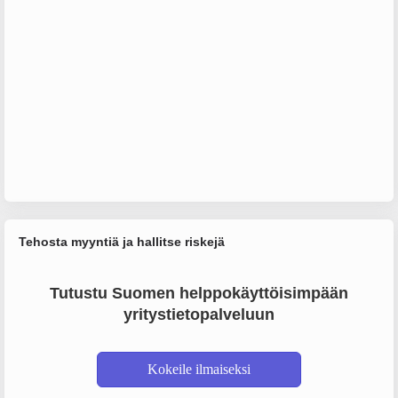
Tehosta myyntiä ja hallitse riskejä
Tutustu Suomen helppokäyttöisimpään
yritystietopalveluun
Kokeile ilmaiseksi