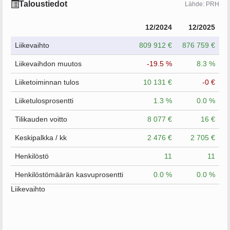
Taloustiedot
Lähde: PRH
12/2024
12/2025
Liikevaihto
809 912 €
876 759 €
Liikevaihdon muutos
-19.5 %
8.3 %
Liiketoiminnan tulos
10 131 €
-0 €
Liiketulosprosentti
1.3 %
0.0 %
Tilikauden voitto
8 077 €
16 €
Keskipalkka / kk
2 476 €
2 705 €
Henkilöstö
11
11
Henkilöstömäärän kasvuprosentti
0.0 %
0.0 %
Liikevaihto