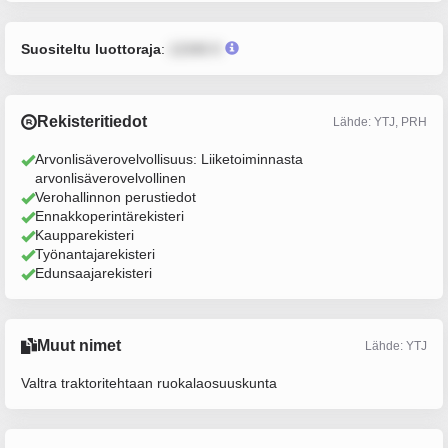
Suositeltu luottoraja
:
12345 €
Rekisteritiedot
Lähde: YTJ, PRH
Arvonlisäverovelvollisuus: Liiketoiminnasta
arvonlisäverovelvollinen
Verohallinnon perustiedot
Ennakkoperintärekisteri
Kaupparekisteri
Työnantajarekisteri
Edunsaajarekisteri
Muut nimet
Lähde: YTJ
Valtra traktoritehtaan ruokalaosuuskunta