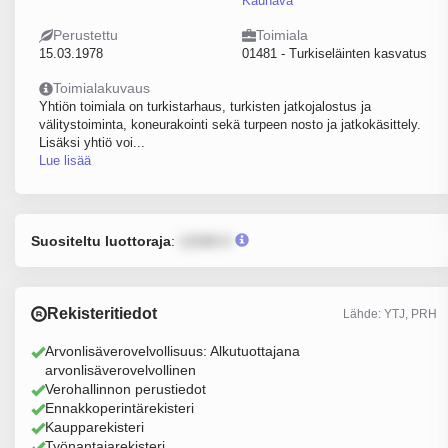
Kauhava
Perustettu
Toimiala
15.03.1978
01481 - Turkiseläinten kasvatus
Toimialakuvaus
Yhtiön toimiala on turkistarhaus, turkisten jatkojalostus ja
välitystoiminta, koneurakointi sekä turpeen nosto ja jatkokäsittely.
Lisäksi yhtiö voi...
Lue lisää
Suositeltu luottoraja
:
12345 €
Rekisteritiedot
Lähde: YTJ, PRH
Arvonlisäverovelvollisuus: Alkutuottajana
arvonlisäverovelvollinen
Verohallinnon perustiedot
Ennakkoperintärekisteri
Kaupparekisteri
Työnantajarekisteri