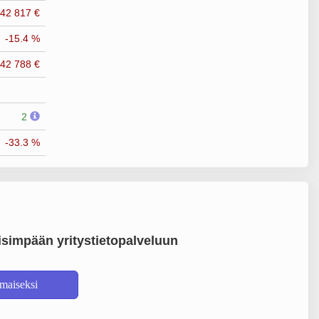
-42 817 €
-15.4 %
-42 788 €
2
-33.3 %
simpään yritystietopalveluun
lmaiseksi