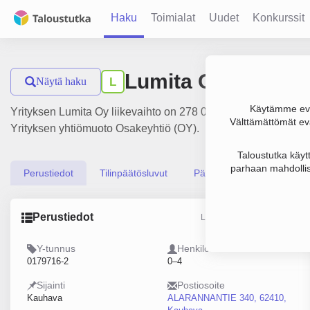
Haku
Toimialat
Uudet
Konkurssit
Lumita Oy
Näytä haku
L
Käytämme evä
Yrityksen Lumita Oy liikevaihto on 278 000 € ja tulos -43 000
Välttämättömät evä
Yrityksen yhtiömuoto Osakeyhtiö (OY).
Taloustutka käyt
parhaan mahdollis
Perustiedot
Tilinpäätösluvut
Päättäjätiedot
Perustiedot
Lähde: YTJ, PRH, Traficom
Y-tunnus
Henkilöstömäärä
0179716-2
0–4
Sijainti
Postiosoite
Kauhava
ALARANNANTIE 340, 62410,