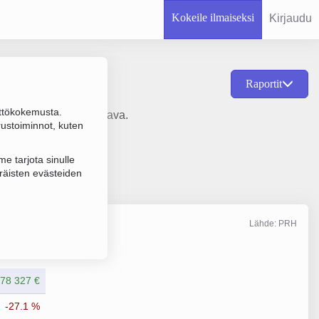
Kokeile ilmaiseksi
Kirjaudu
Raportit
ttökokemusta.
 1978 ja sijainti Kauhava.
rustoiminnot, kuten
e tarjota sinulle
räisten evästeiden
Lähde: PRH
Liikevaihto
11/2024
78 327 €
-27.1 %