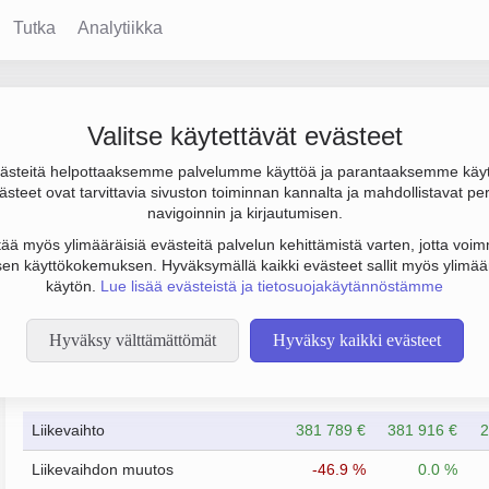
Tutka
Analytiikka
Valitse käytettävät evästeet
steitä helpottaaksemme palvelumme käyttöä ja parantaaksemme käy
 €. Sen päätoimiala on Turkiseläinten kasvatus, perustamisvuosi
steet ovat tarvittavia sivuston toiminnan kannalta ja mahdollistavat pe
navigoinnin ja kirjautumisen.
tää myös ylimääräisiä evästeitä palvelun kehittämistä varten, jotta voimm
en käyttökokemuksen. Hyväksymällä kaikki evästeet sallit myös ylimää
käytön.
Lue lisää evästeistä ja tietosuojakäytännöstämme
Hyväksy välttämättömät
Hyväksy kaikki evästeet
Taloustiedot
11/2022
11/2023
Liikevaihto
381 789 €
381 916 €
2
Liikevaihdon muutos
-46.9 %
0.0 %