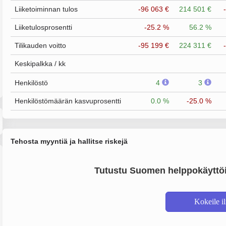
Liiketoiminnan tulos
-96 063 €
214 501 €
Liiketulosprosentti
-25.2 %
56.2 %
Tilikauden voitto
-95 199 €
224 311 €
Keskipalkka / kk
Henkilöstö
4
3
Henkilöstömäärän kasvuprosentti
0.0 %
-25.0 %
Tehosta myyntiä ja hallitse riskejä
Tutustu Suomen helppokäyttöi
Kokeile i