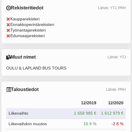
Rekisteritiedot
Lähde: YTJ, PRH
Kaupparekisteri
Ennakkoperintärekisteri
Työnantajarekisteri
Edunsaajarekisteri
Muut nimet
Lähde: YTJ
OULU & LAPLAND BUS TOURS
Taloustiedot
Lähde: PRH
12/2019
12/2020
Liikevaihto
1 658 985 €
1 612 979 €
Liikevaihdon muutos
16.9 %
-2.8 %