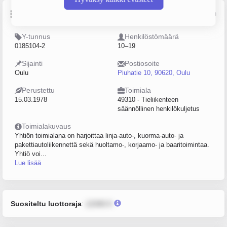
Perustiedot
Lähde: YTJ, PRH, Traficom
Y-tunnus
Henkilöstömäärä
0185104-2
10–19
Sijainti
Postiosoite
Oulu
Piuhatie 10, 90620, Oulu
Perustettu
Toimiala
15.03.1978
49310 - Tieliikenteen
säännöllinen henkilökuljetus
Toimialakuvaus
Yhtiön toimialana on harjoittaa linja-auto-, kuorma-auto- ja
pakettiautoliikennettä sekä huoltamo-, korjaamo- ja baaritoimintaa.
Yhtiö voi...
Lue lisää
Suositeltu luottoraja
:
12345 €