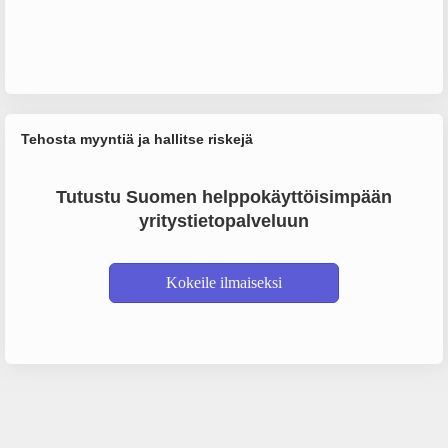
Tehosta myyntiä ja hallitse riskejä
Tutustu Suomen helppokäyttöisimpään
yritystietopalveluun
Kokeile ilmaiseksi