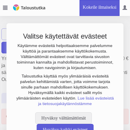
Kokeile ilmaiseksi
V. Alamäki Oy
Näytä haku
Valitse käytettävät evästeet
Käytämme evästeitä helpottaaksemme palvelumme
Raportit
käyttöä ja parantaaksemme käyttökokemusta.
Välttämättömät evästeet ovat tarvittavia sivuston
Yrityksen V. Alamäki Oy liikevaihto on 1.6 milj. €, tulos 1 000 €
toiminnan kannalta ja mahdollistavat perustoiminnot,
ja henkilöstömäärä 18. Sen päätoimiala on Tieliikenteen
kuten navigoinnin ja kirjautumisen.
säännöllinen henkilökuljetus, perustamisvuosi 1978 ja sijainti
Taloustutka käyttää myös ylimääräisiä evästeitä
Oulu. Yrityksen yhtiömuoto Osakeyhtiö (OY).
palvelun kehittämistä varten, jotta voimme tarjota
sinulle parhaan mahdollisen käyttökokemuksen.
Hyväksymällä kaikki evästeet sallit myös
Perustiedot
Tilinpäätösluvut
Päättäjätiedot
ylimääräisten evästeiden käytön.
Lue lisää evästeistä
ja tietosuojakäytännöstämme
Yrityksen toiminta lakannut 22.12.2025.
Hyväksy välttämättömät
Hyväksy kaikki evästeet