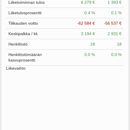
Liiketoiminnan tulos
6 279 €
1 393 €
Liiketulosprosentti
0.4 %
0.1 %
Tilikauden voitto
-62 584 €
-56 537 €
Keskipalkka / kk
3 194 €
2 931 €
Henkilöstö
18
18
Henkilöstömäärän
0.0 %
0.0 %
kasvuprosentti
Liikevaihto