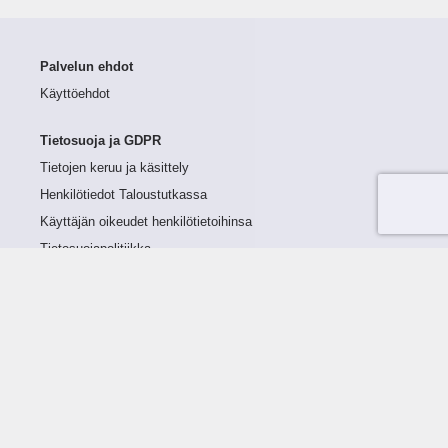
Palvelun ehdot
Käyttöehdot
Tietosuoja ja GDPR
Tietojen keruu ja käsittely
Henkilötiedot Taloustutkassa
Käyttäjän oikeudet henkilötietoihinsa
Tietosuojapolitiikka
Tietoturvapolitiikka
Evästeet
Tutustu palveluun
Ratkaisut
Tietoa palvelusta
Luottorajan määrittely