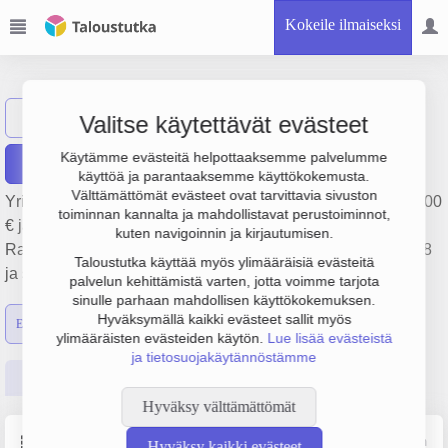
Kokeile ilmaiseksi
Hongisto Oy
Näytä haku
Valitse käytettävät evästeet
Käytämme evästeitä helpottaaksemme palvelumme
Raportit
käyttöä ja parantaaksemme käyttökokemusta.
Välttämättömät evästeet ovat tarvittavia sivuston
Yrityksen Hongisto Oy liikevaihto on 1.6 milj. €, tulos -260 000
toiminnan kannalta ja mahdollistavat perustoiminnot,
€ ja henkilöstömäärä 15. Sen päätoimiala on
kuten navigoinnin ja kirjautumisen.
Rakennuskonevuokraus käyttäjineen, perustamisvuosi 1978
Taloustutka käyttää myös ylimääräisiä evästeitä
ja sijainti Oulu. Yrityksen yhtiömuoto Osakeyhtiö (OY).
palvelun kehittämistä varten, jotta voimme tarjota
sinulle parhaan mahdollisen käyttökokemuksen.
Hyväksymällä kaikki evästeet sallit myös
Emon luvut
Konsernin luvut
ylimääräisten evästeiden käytön.
Lue lisää evästeistä
ja tietosuojakäytännöstämme
Perustiedot
Tilinpäätösluvut
Päättäjätiedot
Hyväksy välttämättömät
Perustiedot
Lähde: YTJ, PRH, Traficom
Hyväksy kaikki evästeet