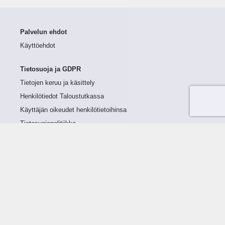
Palvelun ehdot
Käyttöehdot
Tietosuoja ja GDPR
Tietojen keruu ja käsittely
Henkilötiedot Taloustutkassa
Käyttäjän oikeudet henkilötietoihinsa
Tietosuojapolitiikka
Tietoturvapolitiikka
Evästeet
Tutustu palveluun
Ratkaisut
Tietoa palvelusta
Luottorajan määrittely
Tunnusluvut