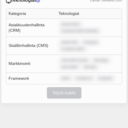
Teknologiat
Lähde: builtwith.com
Kategoria
Teknologiat
ipsum dolo
Asiakkuudenhallinta
(CRM)
m ipsum dolor sit amet,
ipsum dol
m ipsum
Sisällönhallinta (CMS)
m ipsum dolor
sum dolor sit am
rem ipsu
Markkinointi
sum dolor
rem ips
Framework
rem i
m dolor si
m ipsum
Näytä kaikki