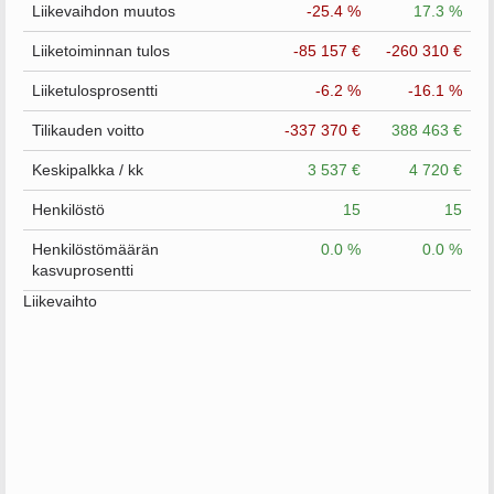
Liikevaihdon muutos
-25.4 %
17.3 %
Liiketoiminnan tulos
-85 157 €
-260 310 €
Liiketulosprosentti
-6.2 %
-16.1 %
Tilikauden voitto
-337 370 €
388 463 €
Keskipalkka / kk
3 537 €
4 720 €
Henkilöstö
15
15
Henkilöstömäärän
0.0 %
0.0 %
kasvuprosentti
Liikevaihto