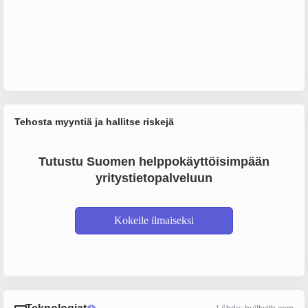
Tehosta myyntiä ja hallitse riskejä
Tutustu Suomen helppokäyttöisimpään
yritystietopalveluun
Kokeile ilmaiseksi