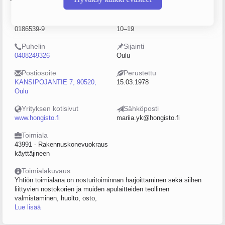
Y-tunnus
Henkilöstömäärä
0186539-9
10–19
Puhelin
Sijainti
0408249326
Oulu
Postiosoite
Perustettu
KANSIPOJANTIE 7, 90520,
15.03.1978
Oulu
Yrityksen kotisivut
Sähköposti
www.hongisto.fi
mariia.yk@hongisto.fi
Toimiala
43991 - Rakennuskonevuokraus
käyttäjineen
Toimialakuvaus
Yhtiön toimialana on nosturitoiminnan harjoittaminen sekä siihen
liittyvien nostokorien ja muiden apulaitteiden teollinen
valmistaminen, huolto, osto,
Lue lisää