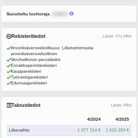
Suositeltu luottoraja
:
12345 €
Rekisteritiedot
Lähde: YTJ, PRH
Arvonlisäverovelvollisuus: Liiketoiminnasta
arvonlisäverovelvollinen
Verohallinnon perustiedot
Ennakkoperintärekisteri
Kaupparekisteri
Työnantajarekisteri
Edunsaajarekisteri
Taloustiedot
Lähde: PRH
4/2024
4/2025
Liikevaihto
1 377 214 €
1 615 203 €