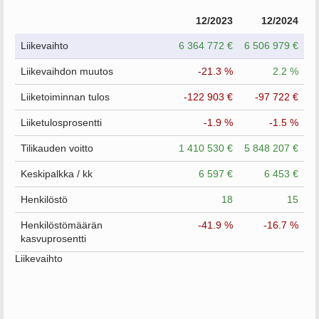
12/2023
12/2024
Liikevaihto
6 364 772 €
6 506 979 €
Liikevaihdon muutos
-21.3 %
2.2 %
Liiketoiminnan tulos
-122 903 €
-97 722 €
Liiketulosprosentti
-1.9 %
-1.5 %
Tilikauden voitto
1 410 530 €
5 848 207 €
Keskipalkka / kk
6 597 €
6 453 €
Henkilöstö
18
15
Henkilöstömäärän
-41.9 %
-16.7 %
kasvuprosentti
Liikevaihto