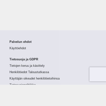
Palvelun ehdot
Käyttöehdot
Tietosuoja ja GDPR
Tietojen keruu ja käsittely
Henkilötiedot Taloustutkassa
Käyttäjän oikeudet henkilötietoihinsa
Tietosuojapolitiikka
Tietoturvapolitiikka
Evästeet