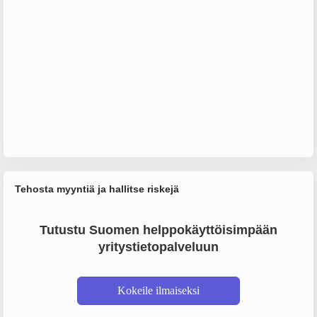
Tehosta myyntiä ja hallitse riskejä
Tutustu Suomen helppokäyttöisimpään
yritystietopalveluun
Kokeile ilmaiseksi