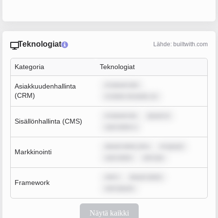
Teknologiat
Lähde: builtwith.com
Kategoria
Teknologiat
m ipsum dol
Asiakkuudenhallinta
(CRM)
m dolor sit amet, co
m ipsum do
ipsum d
Sisällönhallinta (CMS)
sum dolor s
ipsum dolor sit a
m ipsum
Markkinointi
sum dolor
rem ips
rem i
ipsum dolor
Framework
rem ipsum
Näytä kaikki