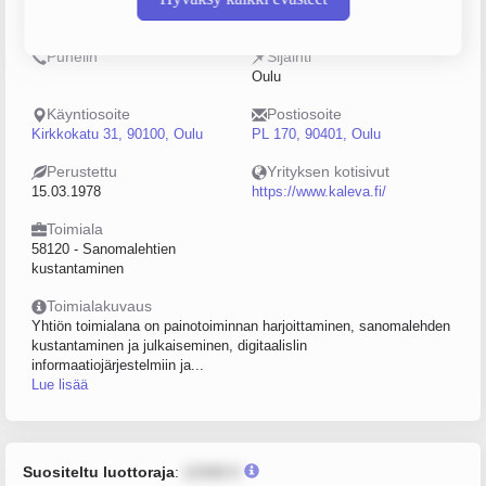
0187274-0
10–19
Puhelin
Sijainti
Oulu
Käyntiosoite
Postiosoite
Kirkkokatu 31, 90100, Oulu
PL 170, 90401, Oulu
Perustettu
Yrityksen kotisivut
15.03.1978
https://www.kaleva.fi/
Toimiala
58120 - Sanomalehtien
kustantaminen
Toimialakuvaus
Yhtiön toimialana on painotoiminnan harjoittaminen, sanomalehden
kustantaminen ja julkaiseminen, digitaalislin
informaatiojärjestelmiin ja...
Lue lisää
Suositeltu luottoraja
:
12345 €