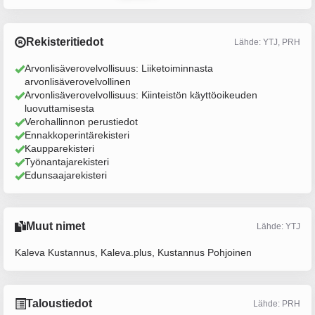
Rekisteritiedot
Lähde: YTJ, PRH
Arvonlisäverovelvollisuus: Liiketoiminnasta
arvonlisäverovelvollinen
Arvonlisäverovelvollisuus: Kiinteistön käyttöoikeuden
luovuttamisesta
Verohallinnon perustiedot
Ennakkoperintärekisteri
Kaupparekisteri
Työnantajarekisteri
Edunsaajarekisteri
Muut nimet
Lähde: YTJ
Kaleva Kustannus, Kaleva.plus, Kustannus Pohjoinen
Taloustiedot
Lähde: PRH