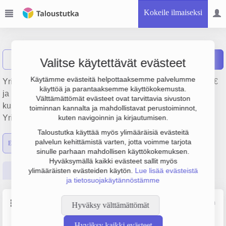
Kokeile ilmaiseksi
Kaleva Oy
Näytä haku
Raportit
Valitse käytettävät evästeet
Käytämme evästeitä helpottaaksemme palvelumme
Yrityksen Kaleva Oy liikevaihto on 6.5 milj. €, tulos -98 000 €
käyttöä ja parantaaksemme käyttökokemusta.
ja henkilöstömäärä 15. Sen päätoimiala on Sanomalehtien
Välttämättömät evästeet ovat tarvittavia sivuston
kustantaminen, perustamisvuosi 1978 ja sijainti Oulu.
toiminnan kannalta ja mahdollistavat perustoiminnot,
Yrityksen yhtiömuoto Osakeyhtiö (OY).
kuten navigoinnin ja kirjautumisen.
Taloustutka käyttää myös ylimääräisiä evästeitä
palvelun kehittämistä varten, jotta voimme tarjota
Emon luvut
Konsernin luvut
sinulle parhaan mahdollisen käyttökokemuksen.
Hyväksymällä kaikki evästeet sallit myös
Perustiedot
Tilinpäätösluvut
Päättäjätiedot
ylimääräisten evästeiden käytön.
Lue lisää evästeistä
ja tietosuojakäytännöstämme
Perustiedot
Lähde: YTJ, PRH, Traficom
Hyväksy välttämättömät
Hyväksy kaikki evästeet
Y-tunnus
Henkilöstömäärä