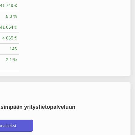
641 749 €
5.3 %
41 054 €
4 065 €
146
2.1 %
simpään yritystietopalveluun
lmaiseksi