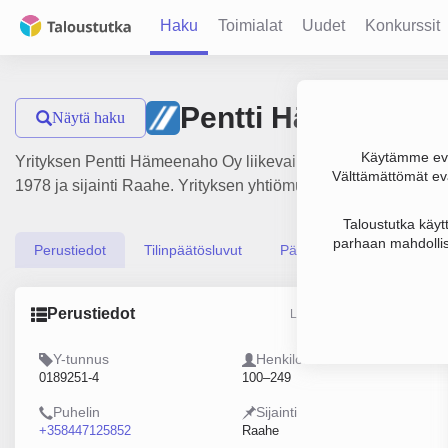
Haku
Toimialat
Uudet
Konkurssit
Pentti Hämeenaho
Näytä haku
Käytämme evä
Yrityksen Pentti Hämeenaho Oy liikevaihto on 30.8 milj. €, tu
Välttämättömät evä
1978 ja sijainti Raahe. Yrityksen yhtiömuoto Osakeyhtiö (OY)
Taloustutka käyt
parhaan mahdollis
Perustiedot
Tilinpäätösluvut
Päättäjätiedot
Perustiedot
Lähde: YTJ, PRH, Traficom
Y-tunnus
Henkilöstömäärä
0189251-4
100–249
Puhelin
Sijainti
+358447125852
Raahe