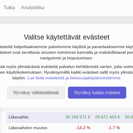
Tutka
Analytiikka
 Oy
Valitse käytettävät evästeet
steitä helpottaaksemme palvelumme käyttöä ja parantaaksemme käy
los 1.6 milj. € ja henkilöstömäärä 146. Sen päätoimiala on Lasti
steet ovat tarvittavia sivuston toiminnan kannalta ja mahdollistavat pe
.
navigoinnin ja kirjautumisen.
tää myös ylimääräisiä evästeitä palvelun kehittämistä varten, jotta voimm
en käyttökokemuksen. Hyväksymällä kaikki evästeet sallit myös ylimää
käytön.
Lue lisää evästeistä ja tietosuojakäytännöstämme
Hyväksy välttämättömät
Hyväksy kaikki evästeet
Taloustiedot
12/2022
12/2023
Liikevaihto
30 189 571 €
29 671 403 €
30 8
Liikevaihdon muutos
-14.2 %
-1.7 %