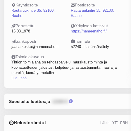
Käyntiosoite
Postiosoite
Rautaruukintie 35, 92100,
Rautaruukintie 35, 92100,
Raahe
Raahe
Perustettu
Yrityksen kotisivut
15.03.1978
https://hameenaho.fi/
Sähköposti
Toimiala
jaana.kokko@hameenaho.fi
52240 - Lastinkäsittely
Toimialakuvaus
Yhtiön toimialana on tehdaspalvelu, murskaustoiminta ja
kuonatuotteiden jalostus, kuljetus- ja lastaustoiminta maalla ja
merellä, kierrätysmetallin...
Lue lisää
Suositeltu luottoraja
:
12345 €
Rekisteritiedot
Lähde: YTJ, PRH