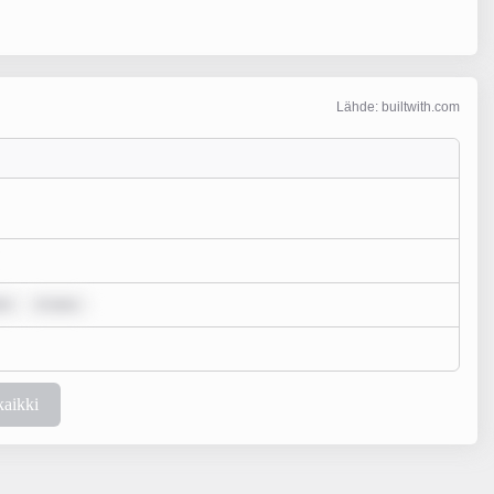
Lähde: builtwith.com
or
m ipsu
kaikki