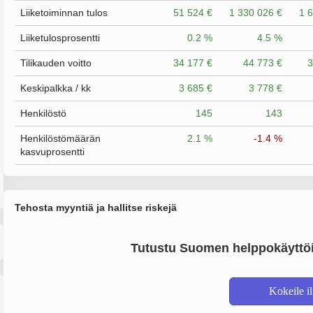
Liiketoiminnan tulos
51 524 €
1 330 026 €
1 
Liiketulosprosentti
0.2 %
4.5 %
Tilikauden voitto
34 177 €
44 773 €
3
Keskipalkka / kk
3 685 €
3 778 €
Henkilöstö
145
143
Henkilöstömäärän
2.1 %
-1.4 %
kasvuprosentti
Tehosta myyntiä ja hallitse riskejä
Tutustu Suomen helppokäyttöi
Kokeile i