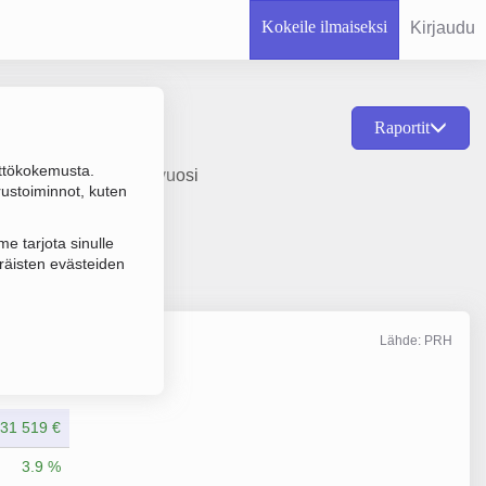
Kokeile ilmaiseksi
Kirjaudu
Raportit
ttökokemusta.
nkäsittely, perustamisvuosi
rustoiminnot, kuten
e tarjota sinulle
räisten evästeiden
Lähde: PRH
Liikevaihto
12/2024
31 519 €
3.9 %