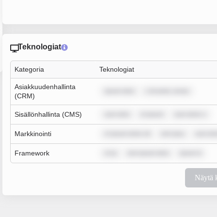
Teknologiat
Kategoria
Teknologiat
Asiakkuudenhallinta
ipsum dolo
r sit amet, conse
(CRM)
Sisällönhallinta (CMS)
sum dolo
m ipsum
sum dolor s
Markkinointi
m ipsum dolor sit
rem ipsu
sum dol
Framework
m ip
rem ipsum dolo
ipsum d
Näytä 