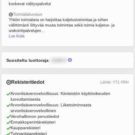
koskevat välityspalvelut
Toimialakuvaus
Yhtiön toimialana on harjoittaa kuljetustoimintaa ja siihen
välittömästi liittyvää muuta toimintaa sekä toimia kuljetus- ja
urakointipalvelujen...
Lue lisää
Suositeltu luottoraja
:
12345 €
Rekisteritiedot
Lähde: YTJ, PRH
Arvonlisäverovelvollisuus: Kiinteistön käyttöoikeuden
luovuttamisesta
Arvonlisäverovelvollisuus: Liiketoiminnasta
arvonlisäverovelvollinen
Verohallinnon perustiedot
Ennakkoperintärekisteri
Kaupparekisteri
Työnantajarekisteri