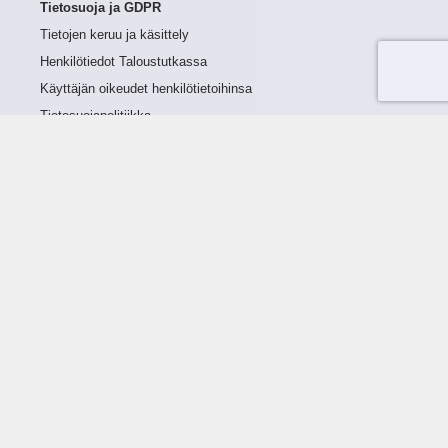
Tietosuoja ja GDPR
Tietojen keruu ja käsittely
Henkilötiedot Taloustutkassa
Käyttäjän oikeudet henkilötietoihinsa
Tietosuojapolitiikka
Tietoturvapolitiikka
Evästeet
Tutustu palveluun
Ratkaisut
Tietoa palvelusta
Luottorajan määrittely
Tunnusluvut
Maksuviiveet
Hinnasto
Päivitykset
Ohjeistus