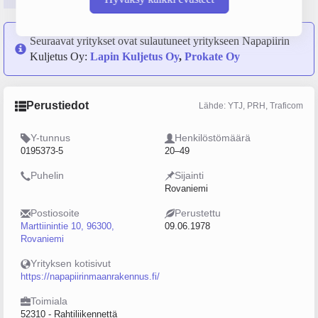
Seuraavat yritykset ovat sulautuneet yritykseen Napapiirin
Kuljetus Oy:
Lapin Kuljetus Oy
,
Prokate Oy
Perustiedot
Lähde: YTJ, PRH, Traficom
Y-tunnus
Henkilöstömäärä
0195373-5
20–49
Puhelin
Sijainti
Rovaniemi
Postiosoite
Perustettu
Marttiinintie 10, 96300,
09.06.1978
Rovaniemi
Yrityksen kotisivut
https://napapiirinmaanrakennus.fi/
Toimiala
52310 - Rahtiliikennettä