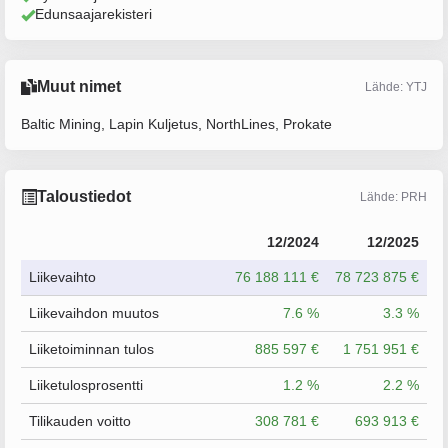
Edunsaajarekisteri
Muut nimet
Lähde: YTJ
Baltic Mining, Lapin Kuljetus, NorthLines, Prokate
Taloustiedot
Lähde: PRH
12/2024
12/2025
Liikevaihto
76 188 111 €
78 723 875 €
Liikevaihdon muutos
7.6 %
3.3 %
Liiketoiminnan tulos
885 597 €
1 751 951 €
Liiketulosprosentti
1.2 %
2.2 %
Tilikauden voitto
308 781 €
693 913 €