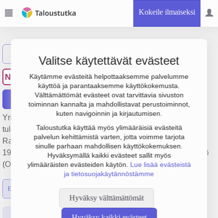
Kokeile ilmaiseksi
Näytä haku
Valitse käytettävät evästeet
Napapiirin Kuljetus Oy
NK
Käytämme evästeitä helpottaaksemme palvelumme
käyttöä ja parantaaksemme käyttökokemusta.
Välttämättömät evästeet ovat tarvittavia sivuston
Raportit
toiminnan kannalta ja mahdollistavat perustoiminnot,
kuten navigoinnin ja kirjautumisen.
Yrityksen Napapiirin Kuljetus Oy liikevaihto on 78.7 milj. €,
Taloustutka käyttää myös ylimääräisiä evästeitä
tulos 1.8 milj. € ja henkilöstömäärä 30. Sen päätoimiala on
palvelun kehittämistä varten, jotta voimme tarjota
Rahtiliikennettä koskevat välityspalvelut, perustamisvuosi
sinulle parhaan mahdollisen käyttökokemuksen.
1978 ja sijainti Rovaniemi. Yrityksen yhtiömuoto Osakeyhtiö
Hyväksymällä kaikki evästeet sallit myös
(OY).
ylimääräisten evästeiden käytön.
Lue lisää evästeistä
ja tietosuojakäytännöstämme
Emon luvut
Konsernin luvut
Hyväksy välttämättömät
Perustiedot
Tilinpäätösluvut
Päättäjätiedot
Hyväksy kaikki evästeet