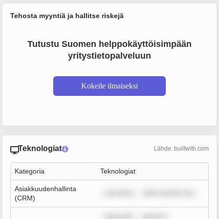
Tehosta myyntiä ja hallitse riskejä
Tutustu Suomen helppokäyttöisimpään
yritystietopalveluun
Kokeile ilmaiseksi
Teknologiat
Lähde: builtwith.com
Kategoria
Teknologiat
Asiakkuudenhallinta
sum dolor
dolor sit amet, con
(CRM)
ipsum dol
ipsum d