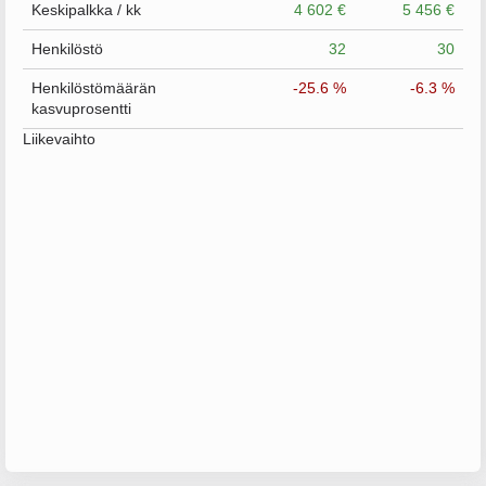
Keskipalkka / kk
4 602 €
5 456 €
Henkilöstö
32
30
Henkilöstömäärän
-25.6 %
-6.3 %
kasvuprosentti
Liikevaihto