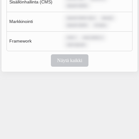
Sisällönhallinta (CMS)
ipsum dolor
ipsum dolor sit a
ipsum
Markkinointi
ipsum dolor
m ipsu
rem i
sum dolor s
Framework
rem ipsum
Näytä kaikki