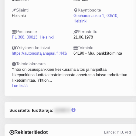
Sijainti
Käyntiosoite
Helsinki
Gebhardinaukio 1, 00510,
Helsinki
Postiosoite
Perustettu
PL 308, 00013, Helsinki
21.06.1978
Yrityksen kotisivut
Toimiala
https://autonostajanapuri.fi:443/
64190 - Muu pankkitoiminta
Toimialakuvaus
Yhtiö on osuuspankkien keskusrahalaitos ja harjoittaa
liikepankkina luottolaitostoiminnasta annetussa laissa tarkoitettua
liiketoimintaa. Yhtiön...
Lue lisää
Suositeltu luottoraja
:
12345 €
Rekisteritiedot
Lähde: YTJ, PRH