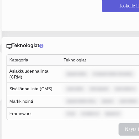
Kokeile i
Teknologiat
Kategoria
Teknologiat
Asiakkuudenhallinta
ipsum dolo
m ipsum dolor sit amet,
(CRM)
Sisällönhallinta (CMS)
sum dolo
rem ipsum
sum dolor s
Markkinointi
ipsum dolor sit a
ipsum
sum dolor
Framework
m ip
m dolor si
ipsum d
Näytä 