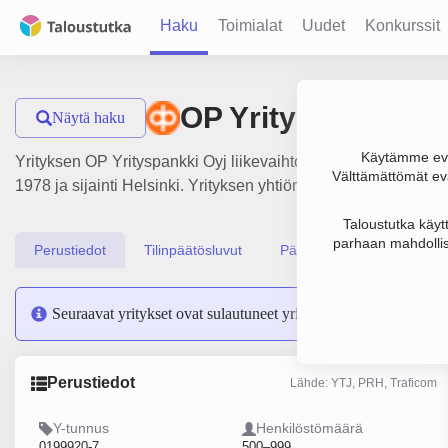
Haku
Toimialat
Uudet
Konkurssit
OP Yrityspankki O
Näytä haku
Käytämme evä
Yrityksen OP Yrityspankki Oyj liikevaihto on 734 milj. €, tul
Välttämättömät evä
1978 ja sijainti Helsinki. Yrityksen yhtiömuoto Julkinen osake
Taloustutka käyt
parhaan mahdollis
Perustiedot
Tilinpäätösluvut
Päättäjätiedot
Seuraavat yritykset ovat sulautuneet yritykseen OP Yrityspank
Perustiedot
Lähde: YTJ, PRH, Traficom
Y-tunnus
Henkilöstömäärä
0199920-7
500–999