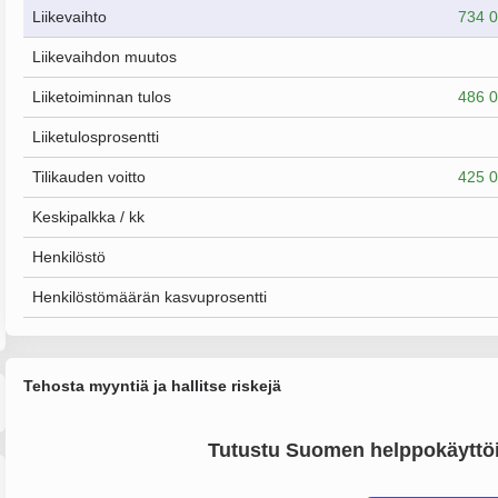
Liikevaihto
734 0
Liikevaihdon muutos
Liiketoiminnan tulos
486 0
Liiketulosprosentti
Tilikauden voitto
425 0
Keskipalkka / kk
Henkilöstö
Henkilöstömäärän kasvuprosentti
Tehosta myyntiä ja hallitse riskejä
Tutustu Suomen helppokäyttöi