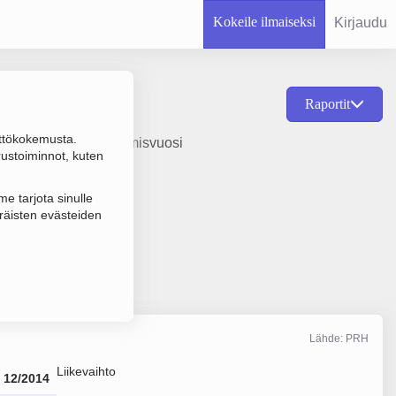
Kokeile ilmaiseksi
Kirjaudu
Raportit
ttökokemusta.
ankkitoiminta, perustamisvuosi
rustoiminnot, kuten
e tarjota sinulle
räisten evästeiden
-hallinto Oy
Lähde: PRH
Liikevaihto
12/2014