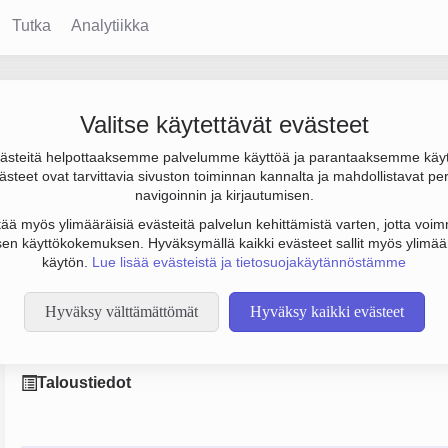
Tutka
Analytiikka
yj
Valitse käytettävät evästeet
steitä helpottaaksemme palvelumme käyttöä ja parantaaksemme käy
os 486 milj. € ja henkilöstömäärä 657. Sen päätoimiala on Muu p
steet ovat tarvittavia sivuston toiminnan kannalta ja mahdollistavat pe
yhtiö (OYJ).
navigoinnin ja kirjautumisen.
tää myös ylimääräisiä evästeitä palvelun kehittämistä varten, jotta voimm
en käyttökokemuksen. Hyväksymällä kaikki evästeet sallit myös ylimää
käytön.
Lue lisää evästeistä ja tietosuojakäytännöstämme
Hyväksy välttämättömät
Hyväksy kaikki evästeet
ki Oyj:
Vakuutuspalvelu Otava Oy
,
Northclaims Oy
,
Kaivokadun PL
Taloustiedot