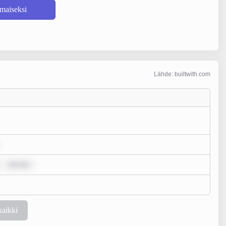
lmaiseksi
Lähde: builtwith.com
rem ips
kaikki