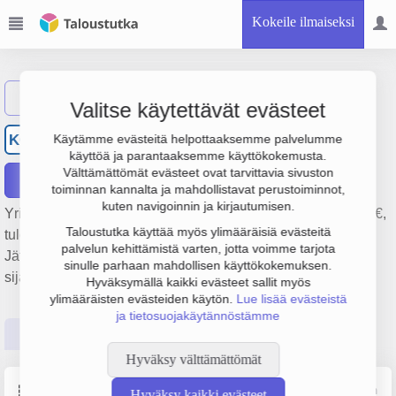
Kokeile ilmaiseksi
Näytä haku
Valitse käytettävät evästeet
Kannon-Romu Osakeyhtiö
KO
Käytämme evästeitä helpottaaksemme palvelumme
käyttöä ja parantaaksemme käyttökokemusta.
Välttämättömät evästeet ovat tarvittavia sivuston
Raportit
toiminnan kannalta ja mahdollistavat perustoiminnot,
kuten navigoinnin ja kirjautumisen.
Yrityksen Kannon-Romu Osakeyhtiö liikevaihto on 4.7 milj. €,
Taloustutka käyttää myös ylimääräisiä evästeitä
tulos 489 000 € ja henkilöstömäärä 4. Sen päätoimiala on
palvelun kehittämistä varten, jotta voimme tarjota
Jätteen ja romun tukkukauppa, perustamisvuosi 1978 ja
sinulle parhaan mahdollisen käyttökokemuksen.
sijainti Helsinki. Yrityksen yhtiömuoto Osakeyhtiö (OY).
Hyväksymällä kaikki evästeet sallit myös
ylimääräisten evästeiden käytön.
Lue lisää evästeistä
ja tietosuojakäytännöstämme
Perustiedot
Tilinpäätösluvut
Päättäjätiedot
Hyväksy välttämättömät
Perustiedot
Lähde: YTJ, PRH, Traficom
Hyväksy kaikki evästeet