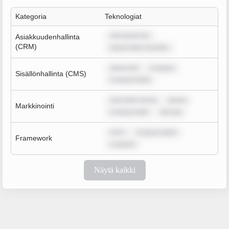
Kategoria
Teknologiat
rem ipsum do
Asiakkuudenhallinta
(CRM)
ipsum dolor sit amet,
ipsum dol
m ipsum
Sisällönhallinta (CMS)
m ipsum dolor
sum dolor sit am
ipsum
Markkinointi
m ipsum dolo
rem ips
rem i
m ipsum dolor
Framework
m ipsum
Näytä kaikki