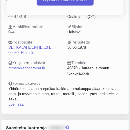
Y-tunnus
Yritysmuoto
0201431-8
Osakeyhtiö (OY)
Henkilöstömäärä
Sijainti
0–4
Helsinki
Postiosoite
Perustettu
VEHKALAHDENTIE 10 B,
30.06.1978
00950, Helsinki
Yrityksen kotisivut
Toimiala
https://kannonromu.fi/
46870 - Jätteen ja romun
tukkukauppa
Toimialakuvaus
Yhtiön toimiala on harjoittaa kaikkea romukauppa-alaan kuuluvaa
osto- ja myyntitoimintaa, rauta-, metalli-, paperi- yms. artikkeleilla
sekä...
Lue lisää
Suositeltu luottoraja
:
12345 €