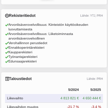
Rekisteritiedot
Lähde: YTJ, PRH
Arvonlisäverovelvollisuus: Kiinteistön käyttöoikeuden
luovuttamisesta
Arvonlisäverovelvollisuus: Liiketoiminnasta
arvonlisäverovelvollinen
Verohallinnon perustiedot
Ennakkoperintärekisteri
Kaupparekisteri
Työnantajarekisteri
Edunsaajarekisteri
Taloustiedot
Lähde: PRH
5/2024
5/2025
Liikevaihto
4 813 821 €
4 650 444 €
Liikevaihdon muutos
-21.7 %
-3.4 %