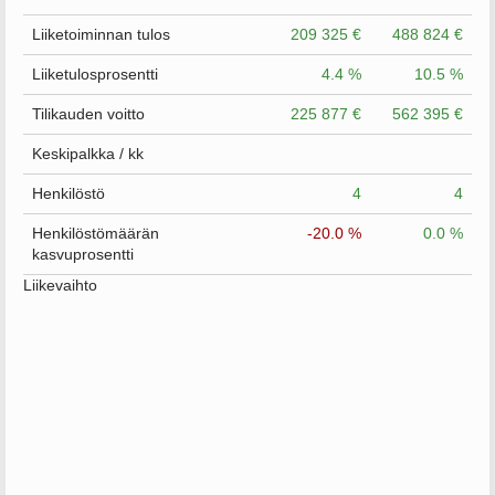
Liiketoiminnan tulos
209 325 €
488 824 €
Liiketulosprosentti
4.4 %
10.5 %
Tilikauden voitto
225 877 €
562 395 €
Keskipalkka / kk
Henkilöstö
4
4
Henkilöstömäärän
-20.0 %
0.0 %
kasvuprosentti
Liikevaihto