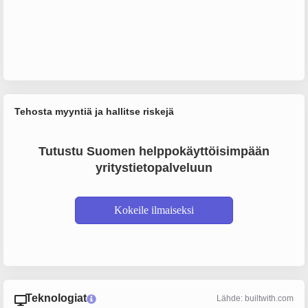
Tehosta myyntiä ja hallitse riskejä
Tutustu Suomen helppokäyttöisimpään
yritystietopalveluun
Kokeile ilmaiseksi
Teknologiat
Lähde: builtwith.com