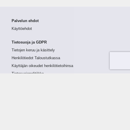
Palvelun ehdot
Käyttöehdot
Tietosuoja ja GDPR
Tietojen keruu ja käsittely
Henkilötiedot Taloustutkassa
Käyttäjän oikeudet henkilötietoihinsa
Tietosuojapolitiikka
Tietoturvapolitiikka
Evästeet
Tutustu palveluun
Ratkaisut
Tietoa palvelusta
Luottorajan määrittely