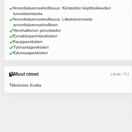
Arvonlisäverovelvollisuus: Kiinteistön käyttöoikeuden
luovuttamisesta
Arvonlisäverovelvollisuus: Liiketoiminnasta
arvonlisäverovelvollinen
Verohallinnon perustiedot
Ennakkoperintärekisteri
Kaupparekisteri
Työnantajarekisteri
Edunsaajarekisteri
Muut nimet
Lähde: YTJ
Tilitoimisto Kvalta