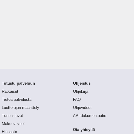
Tutustu palveluun
Ohjeistus
Ratkaisut
Ohjekirja
Tietoa palvelusta
FAQ
Luottorajan määrittely
Ohjevideot
Tunnusluvut
API-dokumentaatio
Maksuviiveet
Ota yhteyttä
Hinnasto