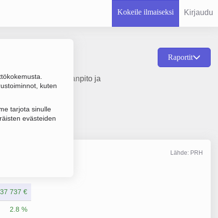
Kokeile ilmaiseksi
Kirjaudu
Raportit
ttökokemusta.
 Laskentatoimi, kirjanpito ja
rustoiminnot, kuten
e tarjota sinulle
räisten evästeiden
Lähde: PRH
Liikevaihto
12/2025
37 737 €
2.8 %