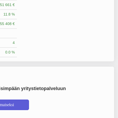
51 661 €
11.8 %
55 408 €
4
0.0 %
simpään yritystietopalveluun
lmaiseksi