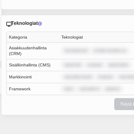
Teknologiat
Kategoria
Teknologiat
Asiakkuudenhallinta
rem ipsum do
m dolor sit amet, co
(CRM)
Sisällönhallinta (CMS)
ipsum dol
m ipsum
ipsum dolor
Markkinointi
sum dolor sit am
m ipsum
sum dolo
Framework
rem i
sum dolor s
ipsum d
Näytä 