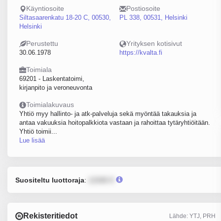
Käyntiosoite
Postiosoite
Siltasaarenkatu 18-20 C, 00530,
PL 338, 00531, Helsinki
Helsinki
Perustettu
Yrityksen kotisivut
30.06.1978
https://kvalta.fi
Toimiala
69201 - Laskentatoimi,
kirjanpito ja veroneuvonta
Toimialakuvaus
Yhtiö myy hallinto- ja atk-palveluja sekä myöntää takauksia ja
antaa vakuuksia hoitopalkkiota vastaan ja rahoittaa tytäryhtiöitään.
Yhtiö toimii...
Lue lisää
Suositeltu luottoraja
:
12345 €
Rekisteritiedot
Lähde: YTJ, PRH