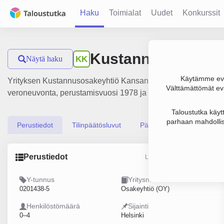
Haku
Toimialat
Uudet
Konkurssit
Kustannusosakeyh
Näytä haku
KK
Käytämme evä
Yrityksen Kustannusosakeyhtiö Kansanvalta liikevaihto on 438
Välttämättömät evä
veroneuvonta, perustamisvuosi 1978 ja sijainti Helsinki. Yri
Taloustutka käyt
parhaan mahdollis
Perustiedot
Tilinpäätösluvut
Päättäjätiedot
Perustiedot
Lähde: YTJ, PRH, Traficom
Y-tunnus
Yritysmuoto
0201438-5
Osakeyhtiö (OY)
Henkilöstömäärä
Sijainti
0–4
Helsinki