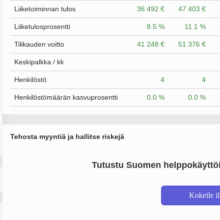
Liiketoiminnan tulos
36 492 €
47 403 €
Liiketulosprosentti
8.5 %
11.1 %
Tilikauden voitto
41 248 €
51 376 €
Keskipalkka / kk
Henkilöstö
4
4
Henkilöstömäärän kasvuprosentti
0.0 %
0.0 %
Tehosta myyntiä ja hallitse riskejä
Tutustu Suomen helppokäyttöi
Kokeile i