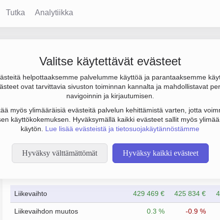
Tutka
Analytiikka
tiö Kansanvalta
Valitse käytettävät evästeet
steitä helpottaaksemme palvelumme käyttöä ja parantaaksemme käy
 000 €, tulos 52 000 € ja henkilöstömäärä 4. Sen päätoimiala on
steet ovat tarvittavia sivuston toiminnan kannalta ja mahdollistavat pe
tyksen yhtiömuoto Osakeyhtiö (OY).
navigoinnin ja kirjautumisen.
tää myös ylimääräisiä evästeitä palvelun kehittämistä varten, jotta voimm
en käyttökokemuksen. Hyväksymällä kaikki evästeet sallit myös ylimää
käytön.
Lue lisää evästeistä ja tietosuojakäytännöstämme
Hyväksy välttämättömät
Hyväksy kaikki evästeet
Taloustiedot
12/2023
12/2024
Liikevaihto
429 469 €
425 834 €
4
Liikevaihdon muutos
0.3 %
-0.9 %