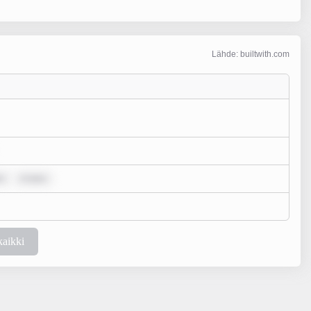
Lähde: builtwith.com
r
m ipsu
kaikki