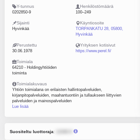
Y-tunnus
Henkilöstömäärä
0202850-9
100–249
Sijainti
Käyntiosoite
Hyvinkää
TORPANKATU 28, 05800,
Hyvinkää
Perustettu
Yrityksen kotisivut
30.06.1978
https://www.perel.fi/
Toimiala
64210 - Holdingyhtiöiden
toiminta
Toimialakuvaus
Yhtiön toimialana on erilaisten hallintopalveluiden,
kirjanpitopalveluiden, maahantuontiin ja tullaukseen liittyvien
palveluiden ja mainospalveluiden
Lue lisää
Suositeltu luottoraja
:
12345 €