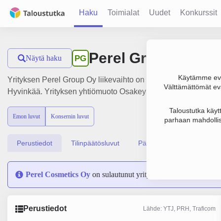
Haku
Toimialat
Uudet
Konkurssit
Perel Group Oy
Näytä haku
PG
Käytämme evä
Yrityksen Perel Group Oy liikevaihto on 23.8 milj. € ja tulos 
Välttämättömät evä
Hyvinkää. Yrityksen yhtiömuoto Osakeyhtiö (OY).
Taloustutka käyt
Emon luvut
Konsernin luvut
parhaan mahdollis
Perustiedot
Tilinpäätösluvut
Päättäjätiedot
Perel Cosmetics Oy
on sulautunut yritykseen Perel Group Oy
Perustiedot
Lähde: YTJ, PRH, Traficom