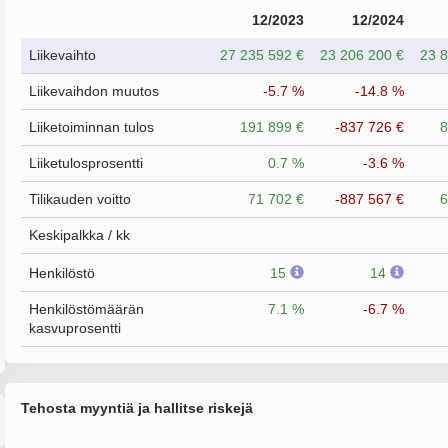
12/2023
12/2024
Liikevaihto
27 235 592 €
23 206 200 €
23 8
Liikevaihdon muutos
-5.7 %
-14.8 %
Liiketoiminnan tulos
191 899 €
-837 726 €
8
Liiketulosprosentti
0.7 %
-3.6 %
Tilikauden voitto
71 702 €
-887 567 €
6
Keskipalkka / kk
Henkilöstö
15
14
Henkilöstömäärän
7.1 %
-6.7 %
kasvuprosentti
Tehosta myyntiä ja hallitse riskejä