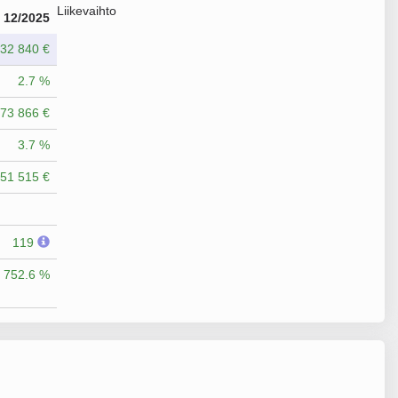
Liikevaihto
12/2025
32 840 €
2.7 %
73 866 €
3.7 %
51 515 €
119
752.6 %