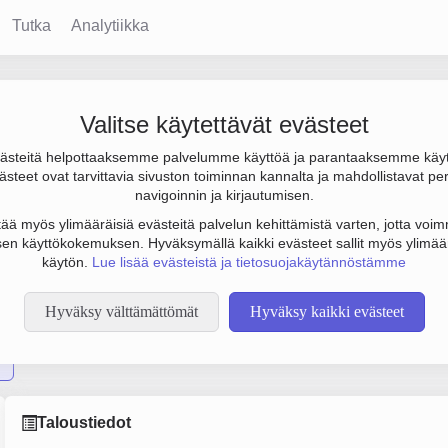
Tutka
Analytiikka
Valitse käytettävät evästeet
steitä helpottaaksemme palvelumme käyttöä ja parantaaksemme käy
874 000 €. Sen päätoimiala on Holdingyhtiöiden toiminta, perusta
steet ovat tarvittavia sivuston toiminnan kannalta ja mahdollistavat pe
navigoinnin ja kirjautumisen.
tää myös ylimääräisiä evästeitä palvelun kehittämistä varten, jotta voimm
en käyttökokemuksen. Hyväksymällä kaikki evästeet sallit myös ylimää
käytön.
Lue lisää evästeistä ja tietosuojakäytännöstämme
Hyväksy välttämättömät
Hyväksy kaikki evästeet
Taloustiedot