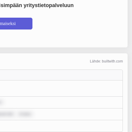
simpään yritystietopalveluun
lmaiseksi
Lähde: builtwith.com
r
psum dol
m ipsu