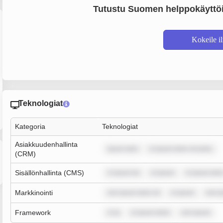
Tutustu Suomen helppokäyttöi
Kokeile i
Teknologiat
Kategoria
Teknologiat
Asiakkuudenhallinta
ipsum dolo
m ipsum dolor sit amet,
(CRM)
Sisällönhallinta (CMS)
m ipsum do
m ipsum
m ipsum dolo
Markkinointi
rem ipsum dolor sit
m ipsum
rem i
Framework
m ip
m ipsum dolor
rem ipsum