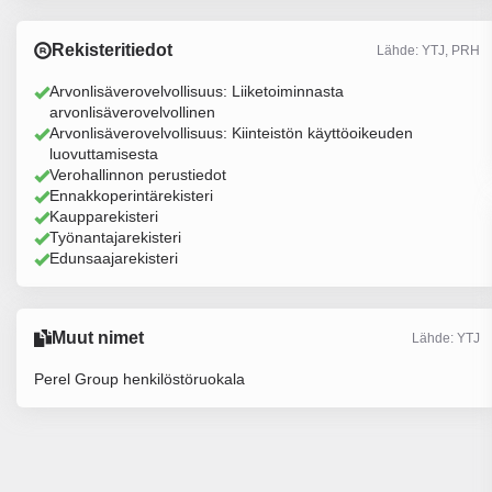
Rekisteritiedot
Lähde: YTJ, PRH
Arvonlisäverovelvollisuus: Liiketoiminnasta
arvonlisäverovelvollinen
Arvonlisäverovelvollisuus: Kiinteistön käyttöoikeuden
luovuttamisesta
Verohallinnon perustiedot
Ennakkoperintärekisteri
Kaupparekisteri
Työnantajarekisteri
Edunsaajarekisteri
Muut nimet
Lähde: YTJ
Perel Group henkilöstöruokala