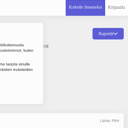
Kokeile ilmaiseksi
Kirjaudu
Raportit
ttökokemusta.
misvuosi 1978 ja sijainti
rustoiminnot, kuten
e tarjota sinulle
räisten evästeiden
Lähde: PRH