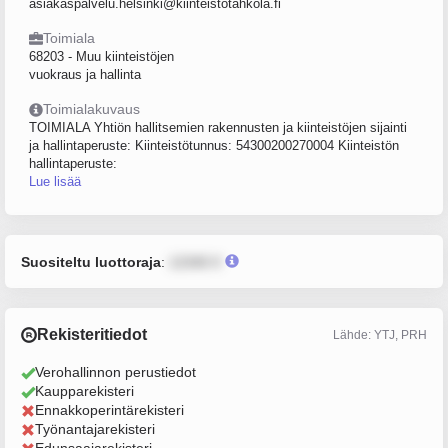
asiakaspalvelu.helsinki@kiinteistotahkola.fi
Toimiala
68203 - Muu kiinteistöjen
vuokraus ja hallinta
Toimialakuvaus
TOIMIALA Yhtiön hallitsemien rakennusten ja kiinteistöjen sijainti
ja hallintaperuste: Kiinteistötunnus: 54300200270004 Kiinteistön
hallintaperuste:
Lue lisää
Suositeltu luottoraja
:
12345 €
Rekisteritiedot
Lähde: YTJ, PRH
Verohallinnon perustiedot
Kaupparekisteri
Ennakkoperintärekisteri
Työnantajarekisteri