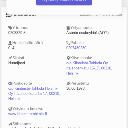
Perustiedot
Lähde: YTJ, PRH, Traficom
Y-tunnus
Yritysmuoto
0203329-5
Asunto-osakeyhtiö (AOY)
Henkilöstömäärä
Puhelin
0–4
0207480280
Sijainti
Käyntiosoite
Nurmijärvi
c/o Kiinteistö-Tahkola Oy
Itälahdenkatu 15-17, 00210,
Helsinki
Postiosoite
Perustettu
c/o Kiinteistö-Tahkola Helsinki
30.06.1978
Oy Itälahdenkatu 15-17, 00210,
Helsinki
Yrityksen kotisivut
www.kiinteistotahkola.fi
Sähköposti