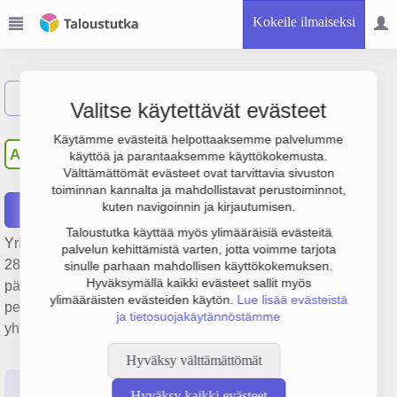
Kokeile ilmaiseksi
Näytä haku
Valitse käytettävät evästeet
As Oy Punamullantie 9,
Käytämme evästeitä helpottaaksemme palvelumme
AP
käyttöä ja parantaaksemme käyttökokemusta.
Nurmijärvi
Välttämättömät evästeet ovat tarvittavia sivuston
toiminnan kannalta ja mahdollistavat perustoiminnot,
kuten navigoinnin ja kirjautumisen.
Raportit
Taloustutka käyttää myös ylimääräisiä evästeitä
Yrityksen As Oy Punamullantie 9, Nurmijärvi liikevaihto on
palvelun kehittämistä varten, jotta voimme tarjota
289 000 €, tulos 108 000 € ja henkilöstömäärä 0. Sen
sinulle parhaan mahdollisen käyttökokemuksen.
Hyväksymällä kaikki evästeet sallit myös
päätoimiala on Muu kiinteistöjen vuokraus ja hallinta,
ylimääräisten evästeiden käytön.
Lue lisää evästeistä
perustamisvuosi 1978 ja sijainti Nurmijärvi. Yrityksen
ja tietosuojakäytännöstämme
yhtiömuoto Asunto-osakeyhtiö (AOY).
Hyväksy välttämättömät
Perustiedot
Tilinpäätösluvut
Päättäjätiedot
Hyväksy kaikki evästeet