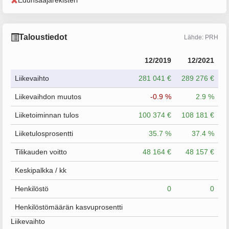
Edunsaajarekisteri
Taloustiedot
Lähde: PRH
12/2019
12/2021
Liikevaihto
281 041 €
289 276 €
Liikevaihdon muutos
-0.9 %
2.9 %
Liiketoiminnan tulos
100 374 €
108 181 €
Liiketulosprosentti
35.7 %
37.4 %
Tilikauden voitto
48 164 €
48 157 €
Keskipalkka / kk
Henkilöstö
0
0
Henkilöstömäärän kasvuprosentti
Liikevaihto