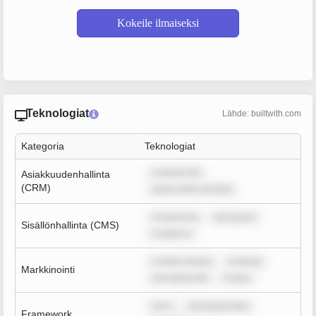
Kokeile ilmaiseksi
Teknologiat
Lähde: builtwith.com
Kategoria
Teknologiat
m ipsum dol
Asiakkuudenhallinta
(CRM)
ipsum dolor sit amet,
m ipsum do
rem ipsum
Sisällönhallinta (CMS)
m dolor si
m dolor sit ame
m ipsum
Markkinointi
rem ipsum dol
m ipsu
rem i
rem ipsum dolo
Framework