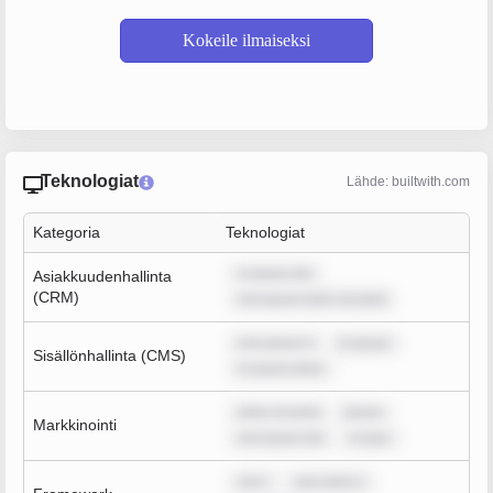
Kokeile ilmaiseksi
Teknologiat
Lähde: builtwith.com
Kategoria
Teknologiat
m ipsum dol
Asiakkuudenhallinta
(CRM)
rem ipsum dolor sit amet
rem ipsum d
m ipsum
Sisällönhallinta (CMS)
m ipsum dolor
dolor sit amet
ipsum
Markkinointi
rem ipsum dol
m ipsu
rem i
sum dolor s