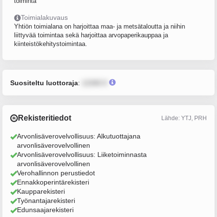
toiminta
Toimialakuvaus
Yhtiön toimialana on harjoittaa maa- ja metsätaloutta ja niihin
liittyvää toimintaa sekä harjoittaa arvopaperikauppaa ja
kiinteistökehitystoimintaa.
Suositeltu luottoraja
:
12345 €
Rekisteritiedot
Lähde: YTJ, PRH
Arvonlisäverovelvollisuus: Alkutuottajana
arvonlisäverovelvollinen
Arvonlisäverovelvollisuus: Liiketoiminnasta
arvonlisäverovelvollinen
Verohallinnon perustiedot
Ennakkoperintärekisteri
Kaupparekisteri
Työnantajarekisteri
Edunsaajarekisteri