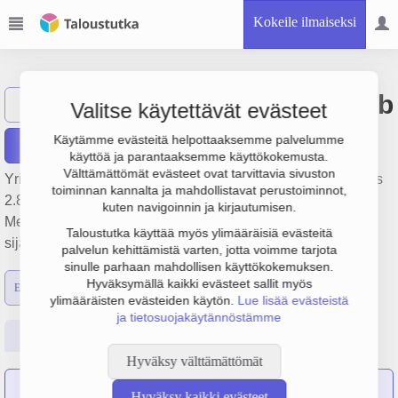
Kokeile ilmaiseksi
Oy Forsby Gård Ab
Näytä haku
Valitse käytettävät evästeet
Käytämme evästeitä helpottaaksemme palvelumme
Raportit
käyttöä ja parantaaksemme käyttökokemusta.
Välttämättömät evästeet ovat tarvittavia sivuston
Yrityksen Oy Forsby Gård Ab liikevaihto on 10.2 milj. €, tulos
toiminnan kannalta ja mahdollistavat perustoiminnot,
2.8 milj. € ja henkilöstömäärä 9. Sen päätoimiala on
kuten navigoinnin ja kirjautumisen.
Metsätaloutta palveleva toiminta, perustamisvuosi 1978 ja
Taloustutka käyttää myös ylimääräisiä evästeitä
sijainti Loviisa. Yrityksen yhtiömuoto Osakeyhtiö (OY).
palvelun kehittämistä varten, jotta voimme tarjota
sinulle parhaan mahdollisen käyttökokemuksen.
Hyväksymällä kaikki evästeet sallit myös
Emon luvut
Konsernin luvut
ylimääräisten evästeiden käytön.
Lue lisää evästeistä
ja tietosuojakäytännöstämme
Perustiedot
Tilinpäätösluvut
Päättäjätiedot
Hyväksy välttämättömät
Oy Koskenkylän Teollisuuskiinteistö Ab
on sulautunut
Hyväksy kaikki evästeet