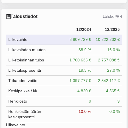
Taloustiedot
Lähde: PRH
12/2024
12/2025
Liikevaihto
8 809 729 €
10 222 232 €
Liikevaihdon muutos
38.9 %
16.0 %
Liiketoiminnan tulos
1 700 635 €
2 757 088 €
Liiketulosprosentti
19.3 %
27.0 %
Tilikauden voitto
1 397 777 €
2 542 117 €
Keskipalkka / kk
4 820 €
4 565 €
Henkilöstö
9
9
Henkilöstömäärän
-10.0 %
0.0 %
kasvuprosentti
Liikevaihto