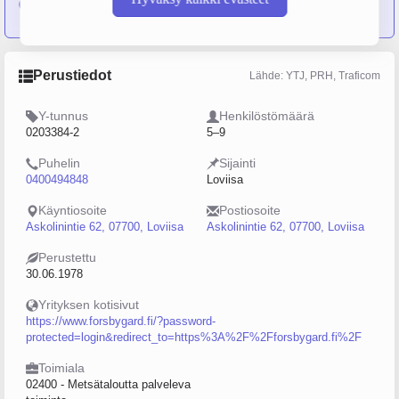
yritykseen Oy Forsby Gård Ab
Perustiedot
Lähde: YTJ, PRH, Traficom
Y-tunnus
Henkilöstömäärä
0203384-2
5–9
Puhelin
Sijainti
0400494848
Loviisa
Käyntiosoite
Postiosoite
Askolinintie 62, 07700, Loviisa
Askolinintie 62, 07700, Loviisa
Perustettu
30.06.1978
Yrityksen kotisivut
https://www.forsbygard.fi/?password-
protected=login&redirect_to=https%3A%2F%2Fforsbygard.fi%2F
Toimiala
02400 - Metsätaloutta palveleva