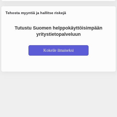
Tehosta myyntiä ja hallitse riskejä
Tutustu Suomen helppokäyttöisimpään
yritystietopalveluun
Kokeile ilmaiseksi