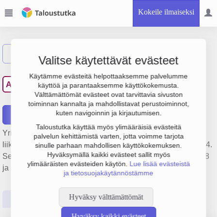
Kokeile ilmaiseksi
Näytä haku
Valitse käytettävät evästeet
Arkkitehtuuritoimisto
Käytämme evästeitä helpottaaksemme palvelumme
AJ
käyttöä ja parantaaksemme käyttökokemusta.
Jaakko Nieminen Oy
Välttämättömät evästeet ovat tarvittavia sivuston
toiminnan kannalta ja mahdollistavat perustoiminnot,
kuten navigoinnin ja kirjautumisen.
Raportit
Taloustutka käyttää myös ylimääräisiä evästeitä
Yrityksen Arkkitehtuuritoimisto Jaakko Nieminen Oy
palvelun kehittämistä varten, jotta voimme tarjota
liikevaihto on 337 000 €, tulos 75 000 € ja henkilöstömäärä 4.
sinulle parhaan mahdollisen käyttökokemuksen.
Hyväksymällä kaikki evästeet sallit myös
Sen päätoimiala on Arkkitehtipalvelut, perustamisvuosi 1978
ylimääräisten evästeiden käytön.
Lue lisää evästeistä
ja sijainti Nokia. Yrityksen yhtiömuoto Osakeyhtiö (OY).
ja tietosuojakäytännöstämme
Hyväksy välttämättömät
Perustiedot
Tilinpäätösluvut
Päättäjätiedot
Hyväksy kaikki evästeet