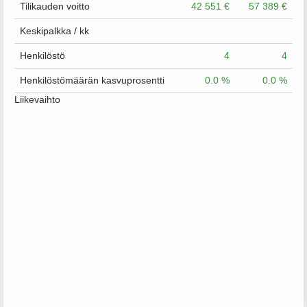
Tilikauden voitto
42 551 €
57 389 €
Keskipalkka / kk
Henkilöstö
4
4
Henkilöstömäärän kasvuprosentti
0.0 %
0.0 %
Liikevaihto