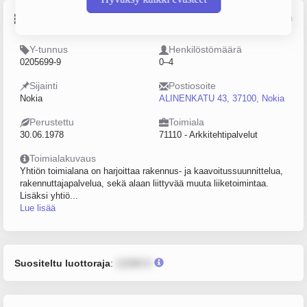
Perustiedot
Lähde: YTJ, PRH, Traficom
Y-tunnus
Henkilöstömäärä
0205699-9
0–4
Sijainti
Postiosoite
Nokia
ALINENKATU 43, 37100, Nokia
Perustettu
Toimiala
30.06.1978
71110 - Arkkitehtipalvelut
Toimialakuvaus
Yhtiön toimialana on harjoittaa rakennus- ja kaavoitussuunnittelua,
rakennuttajapalvelua, sekä alaan liittyvää muuta liiketoimintaa.
Lisäksi yhtiö...
Lue lisää
Suositeltu luottoraja
:
12345 €