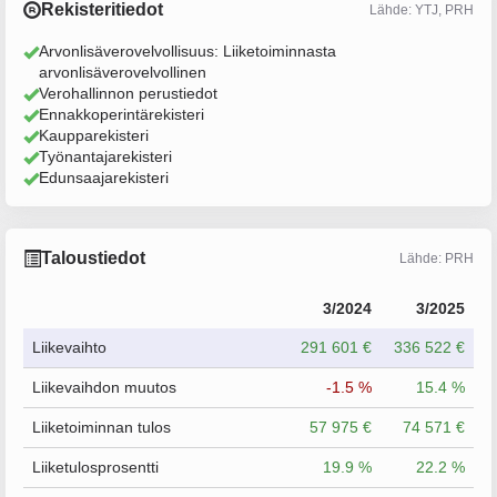
Rekisteritiedot
Lähde: YTJ, PRH
Arvonlisäverovelvollisuus: Liiketoiminnasta
arvonlisäverovelvollinen
Verohallinnon perustiedot
Ennakkoperintärekisteri
Kaupparekisteri
Työnantajarekisteri
Edunsaajarekisteri
Taloustiedot
Lähde: PRH
3/2024
3/2025
Liikevaihto
291 601 €
336 522 €
Liikevaihdon muutos
-1.5 %
15.4 %
Liiketoiminnan tulos
57 975 €
74 571 €
Liiketulosprosentti
19.9 %
22.2 %