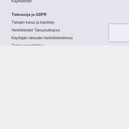
Käyttöehdot
Tietosuoja ja GDPR
Tietojen keruu ja käsittely
Henkilötiedot Taloustutkassa
Käyttäjän oikeudet henkilötietoihinsa
Tietosuojapolitiikka
Tietoturvapolitiikka
Evästeet
Tutustu palveluun
Ratkaisut
Tietoa palvelusta
Luottorajan määrittely
Tunnusluvut
Maksuviiveet
Hinnasto
Päivitykset