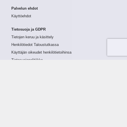
Palvelun ehdot
Käyttöehdot
Tietosuoja ja GDPR
Tietojen keruu ja käsittely
Henkilötiedot Taloustutkassa
Käyttäjän oikeudet henkilötietoihinsa
Tietosuojapolitiikka
Tietoturvapolitiikka
Evästeet
Tutustu palveluun
Ratkaisut
Tietoa palvelusta
Luottorajan määrittely
Tunnusluvut
Maksuviiveet