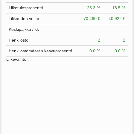
Liiketulosprosentti
26.3 %
18.5 %
Tilikauden voitto
70 460 €
40 922 €
Keskipalkka / kk
Henkilöstö
2
2
Henkilöstömäärän kasvuprosentti
0.0 %
0.0 %
Liikevaihto