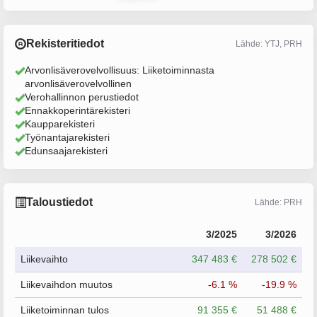
Rekisteritiedot
Lähde: YTJ, PRH
Arvonlisäverovelvollisuus: Liiketoiminnasta
arvonlisäverovelvollinen
Verohallinnon perustiedot
Ennakkoperintärekisteri
Kaupparekisteri
Työnantajarekisteri
Edunsaajarekisteri
Taloustiedot
Lähde: PRH
3/2025
3/2026
Liikevaihto
347 483 €
278 502 €
Liikevaihdon muutos
-6.1 %
-19.9 %
Liiketoiminnan tulos
91 355 €
51 488 €