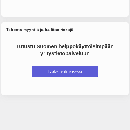
Tehosta myyntiä ja hallitse riskejä
Tutustu Suomen helppokäyttöisimpään
yritystietopalveluun
Kokeile ilmaiseksi