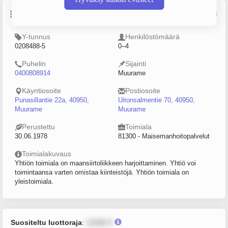
Perustiedot
Lähde: YTJ, PRH, Traficom
Y-tunnus
Henkilöstömäärä
0208488-5
0–4
Puhelin
Sijainti
0400808914
Muurame
Käyntiosoite
Postiosoite
Punasillantie 22a, 40950,
Uitonsalmentie 70, 40950,
Muurame
Muurame
Perustettu
Toimiala
30.06.1978
81300 - Maisemanhoitopalvelut
Toimialakuvaus
Yhtiön toimiala on maansiirtoliikkeen harjoittaminen. Yhtiö voi
toimintaansa varten omistaa kiinteistöjä. Yhtiön toimiala on
yleistoimiala.
Suositeltu luottoraja
:
12345 €