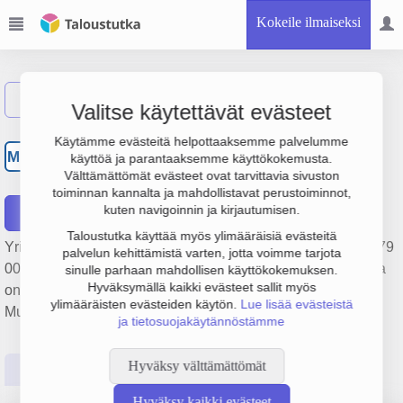
Kokeile ilmaiseksi
Näytä haku
Valitse käytettävät evästeet
Maansiirtoliike Matti
Käytämme evästeitä helpottaaksemme palvelumme
MM
käyttöä ja parantaaksemme käyttökokemusta.
Saarinen Oy
Välttämättömät evästeet ovat tarvittavia sivuston
toiminnan kannalta ja mahdollistavat perustoiminnot,
kuten navigoinnin ja kirjautumisen.
Raportit
Taloustutka käyttää myös ylimääräisiä evästeitä
Yrityksen Maansiirtoliike Matti Saarinen Oy liikevaihto on 279
palvelun kehittämistä varten, jotta voimme tarjota
000 €, tulos 51 000 € ja henkilöstömäärä 2. Sen päätoimiala
sinulle parhaan mahdollisen käyttökokemuksen.
Hyväksymällä kaikki evästeet sallit myös
on Maisemanhoitopalvelut, perustamisvuosi 1978 ja sijainti
ylimääräisten evästeiden käytön.
Lue lisää evästeistä
Muurame. Yrityksen yhtiömuoto Osakeyhtiö (OY).
ja tietosuojakäytännöstämme
Hyväksy välttämättömät
Perustiedot
Tilinpäätösluvut
Päättäjätiedot
Hyväksy kaikki evästeet