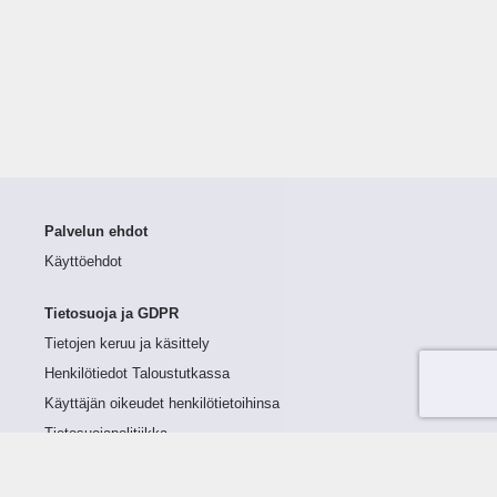
Palvelun ehdot
Käyttöehdot
Tietosuoja ja GDPR
Tietojen keruu ja käsittely
Henkilötiedot Taloustutkassa
Käyttäjän oikeudet henkilötietoihinsa
Tietosuojapolitiikka
Tietoturvapolitiikka
Evästeet