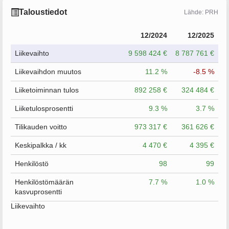
Taloustiedot
Lähde: PRH
12/2024
12/2025
Liikevaihto
9 598 424 €
8 787 761 €
Liikevaihdon muutos
11.2 %
-8.5 %
Liiketoiminnan tulos
892 258 €
324 484 €
Liiketulosprosentti
9.3 %
3.7 %
Tilikauden voitto
973 317 €
361 626 €
Keskipalkka / kk
4 470 €
4 395 €
Henkilöstö
98
99
Henkilöstömäärän
7.7 %
1.0 %
kasvuprosentti
Liikevaihto