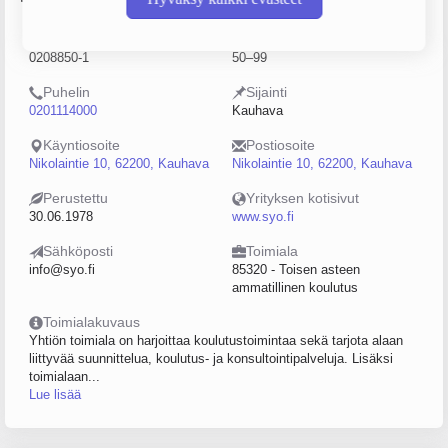
Y-tunnus
Henkilöstömäärä
0208850-1
50–99
Puhelin
Sijainti
0201114000
Kauhava
Käyntiosoite
Postiosoite
Nikolaintie 10, 62200, Kauhava
Nikolaintie 10, 62200, Kauhava
Perustettu
Yrityksen kotisivut
30.06.1978
www.syo.fi
Sähköposti
Toimiala
info@syo.fi
85320 - Toisen asteen
ammatillinen koulutus
Toimialakuvaus
Yhtiön toimiala on harjoittaa koulutustoimintaa sekä tarjota alaan
liittyvää suunnittelua, koulutus- ja konsultointipalveluja. Lisäksi
toimialaan...
Lue lisää