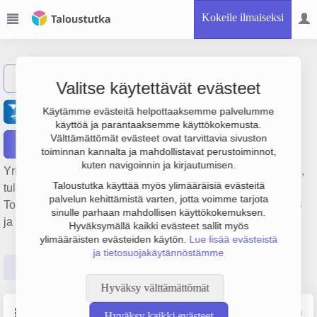
Kokeile ilmaiseksi
Näytä haku
Valitse käytettävät evästeet
Suomen Yrittäjäopisto Oy
Käytämme evästeitä helpottaaksemme palvelumme
käyttöä ja parantaaksemme käyttökokemusta.
Välttämättömät evästeet ovat tarvittavia sivuston
Raportit
toiminnan kannalta ja mahdollistavat perustoiminnot,
kuten navigoinnin ja kirjautumisen.
Yrityksen Suomen Yrittäjäopisto Oy liikevaihto on 8.8 milj. €,
Taloustutka käyttää myös ylimääräisiä evästeitä
tulos 324 000 € ja henkilöstömäärä 99. Sen päätoimiala on
palvelun kehittämistä varten, jotta voimme tarjota
Toisen asteen ammatillinen koulutus, perustamisvuosi 1978
sinulle parhaan mahdollisen käyttökokemuksen.
ja sijainti Kauhava. Yrityksen yhtiömuoto Osakeyhtiö (OY).
Hyväksymällä kaikki evästeet sallit myös
ylimääräisten evästeiden käytön.
Lue lisää evästeistä
ja tietosuojakäytännöstämme
Perustiedot
Tilinpäätösluvut
Päättäjätiedot
Hyväksy välttämättömät
Perustiedot
Lähde: YTJ, PRH, Traficom
Hyväksy kaikki evästeet