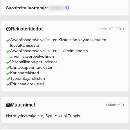
Suositeltu luottoraja
:
12345 €
Rekisteritiedot
Lähde: YTJ, PRH
Arvonlisäverovelvollisuus: Kiinteistön käyttöoikeuden
luovuttamisesta
Arvonlisäverovelvollisuus: Liiketoiminnasta
arvonlisäverovelvollinen
Verohallinnon perustiedot
Ennakkoperintärekisteri
Kaupparekisteri
Työnantajarekisteri
Edunsaajarekisteri
Muut nimet
Lähde: YTJ
Hyrrä-yritysratkaisut, Syo, Y-klubi Tuppis