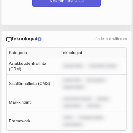
Kokeile ilmaiseksi
Teknologiat
Lähde: builtwith.com
Kategoria
Teknologiat
Asiakkuudenhallinta
ipsum dolo
r sit amet, conse
(CRM)
ipsum dol
rem ipsum
Sisällönhallinta (CMS)
ipsum dolor
sum dolor sit am
ipsum
Markkinointi
sum dolor
rem ips
rem i
m ipsum dolor
Framework
rem ipsum