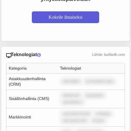
Kokeile ilmaiseksi
Teknologiat
Lähde: builtwith.com
Kategoria
Teknologiat
Asiakkuudenhallinta
sum dolor
lor sit amet, cons
(CRM)
ipsum dol
rem ipsum
Sisällönhallinta (CMS)
sum dolor s
sum dolor sit am
m ipsum
Markkinointi
rem ipsum dol
m ipsu