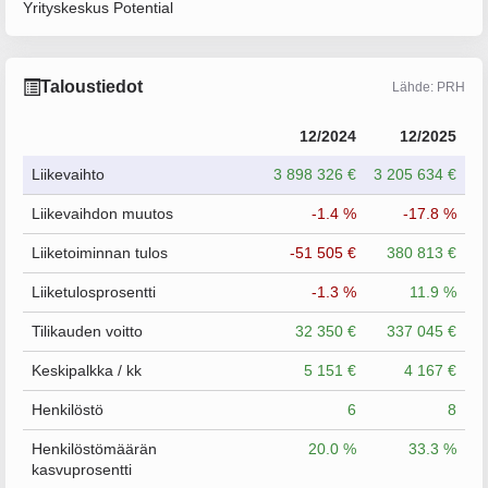
Yrityskeskus Potential
Taloustiedot
Lähde: PRH
12/2024
12/2025
Liikevaihto
3 898 326 €
3 205 634 €
Liikevaihdon muutos
-1.4 %
-17.8 %
Liiketoiminnan tulos
-51 505 €
380 813 €
Liiketulosprosentti
-1.3 %
11.9 %
Tilikauden voitto
32 350 €
337 045 €
Keskipalkka / kk
5 151 €
4 167 €
Henkilöstö
6
8
Henkilöstömäärän
20.0 %
33.3 %
kasvuprosentti