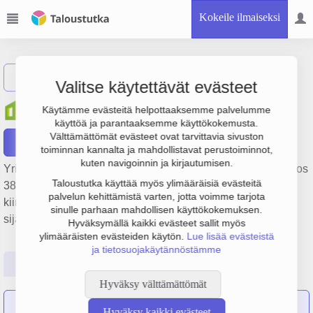
Kokeile ilmaiseksi
Näytä haku
Valitse käytettävät evästeet
Potential Toimitilat Oy
Käytämme evästeitä helpottaaksemme palvelumme
käyttöä ja parantaaksemme käyttökokemusta.
Välttämättömät evästeet ovat tarvittavia sivuston
Raportit
toiminnan kannalta ja mahdollistavat perustoiminnot,
kuten navigoinnin ja kirjautumisen.
Yrityksen Potential Toimitilat Oy liikevaihto on 3.2 milj. €, tulos
Taloustutka käyttää myös ylimääräisiä evästeitä
381 000 € ja henkilöstömäärä 8. Sen päätoimiala on Muu
palvelun kehittämistä varten, jotta voimme tarjota
kiinteistöjen vuokraus ja hallinta, perustamisvuosi 1978 ja
sinulle parhaan mahdollisen käyttökokemuksen.
sijainti Oulu. Yrityksen yhtiömuoto Osakeyhtiö (OY).
Hyväksymällä kaikki evästeet sallit myös
ylimääräisten evästeiden käytön.
Lue lisää evästeistä
ja tietosuojakäytännöstämme
Perustiedot
Tilinpäätösluvut
Päättäjätiedot
Hyväksy välttämättömät
Oulun Aikuiskoulutuskeskus Oy
on sulautunut yritykseen
Hyväksy kaikki evästeet