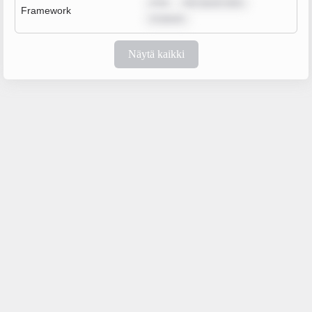
m ip
rem ipsum dolo
Framework
m ipsum
Näytä kaikki