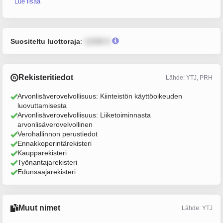
Lue lisää
Suositeltu luottoraja
:
12345 €
Rekisteritiedot
Lähde: YTJ, PRH
Arvonlisäverovelvollisuus: Kiinteistön käyttöoikeuden
luovuttamisesta
Arvonlisäverovelvollisuus: Liiketoiminnasta
arvonlisäverovelvollinen
Verohallinnon perustiedot
Ennakkoperintärekisteri
Kaupparekisteri
Työnantajarekisteri
Edunsaajarekisteri
Muut nimet
Lähde: YTJ