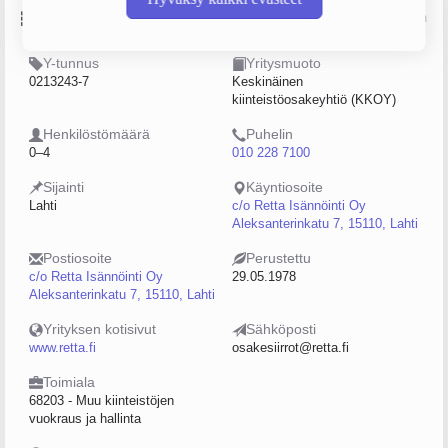
Perustiedot
Lähde: YTJ, PRH, Traficom
Y-tunnus
Yritysmuoto
0213243-7
Keskinäinen
kiinteistöosakeyhtiö (KKOY)
Henkilöstömäärä
Puhelin
0–4
010 228 7100
Sijainti
Käyntiosoite
Lahti
c/o Retta Isännöinti Oy
Aleksanterinkatu 7, 15110, Lahti
Postiosoite
Perustettu
c/o Retta Isännöinti Oy
29.05.1978
Aleksanterinkatu 7, 15110, Lahti
Yrityksen kotisivut
Sähköposti
www.retta.fi
osakesiirrot@retta.fi
Toimiala
68203 - Muu kiinteistöjen
vuokraus ja hallinta