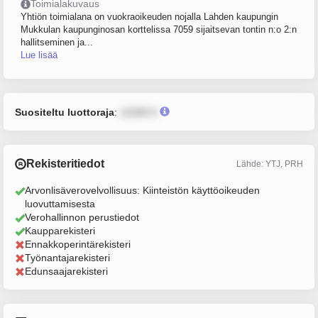
Toimialakuvaus
Yhtiön toimialana on vuokraoikeuden nojalla Lahden kaupungin
Mukkulan kaupunginosan korttelissa 7059 sijaitsevan tontin n:o 2:n
hallitseminen ja...
Lue lisää
Suositeltu luottoraja
:
12345 €
Rekisteritiedot
Lähde: YTJ, PRH
Arvonlisäverovelvollisuus: Kiinteistön käyttöoikeuden
luovuttamisesta
Verohallinnon perustiedot
Kaupparekisteri
Ennakkoperintärekisteri
Työnantajarekisteri
Edunsaajarekisteri