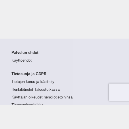
Palvelun ehdot
Käyttöehdot
Tietosuoja ja GDPR
Tietojen keruu ja käsittely
Henkilötiedot Taloustutkassa
Käyttäjän oikeudet henkilötietoihinsa
Tietosuojapolitiikka
Tietoturvapolitiikka
Evästeet