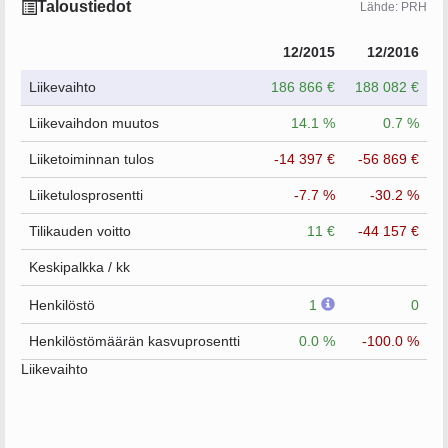
Taloustiedot
Lähde: PRH
12/2015
12/2016
Liikevaihto
186 866 €
188 082 €
Liikevaihdon muutos
14.1 %
0.7 %
Liiketoiminnan tulos
-14 397 €
-56 869 €
Liiketulosprosentti
-7.7 %
-30.2 %
Tilikauden voitto
11 €
-44 157 €
Keskipalkka / kk
Henkilöstö
1
0
Henkilöstömäärän kasvuprosentti
0.0 %
-100.0 %
Liikevaihto