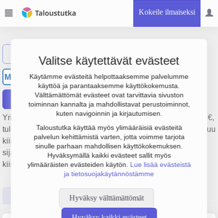
Kokeile ilmaiseksi
Näytä haku
Valitse käytettävät evästeet
Mukkulan Ostoskeskus Oy
MO
Käytämme evästeitä helpottaaksemme palvelumme
käyttöä ja parantaaksemme käyttökokemusta.
Välttämättömät evästeet ovat tarvittavia sivuston
Raportit
toiminnan kannalta ja mahdollistavat perustoiminnot,
kuten navigoinnin ja kirjautumisen.
Yrityksen Mukkulan Ostoskeskus Oy liikevaihto on 188 000 €,
Taloustutka käyttää myös ylimääräisiä evästeitä
tulos -57 000 € ja henkilöstömäärä 0. Sen päätoimiala on Muu
palvelun kehittämistä varten, jotta voimme tarjota
kiinteistöjen vuokraus ja hallinta, perustamisvuosi 1978 ja
sinulle parhaan mahdollisen käyttökokemuksen.
sijainti Lahti. Yrityksen yhtiömuoto Keskinäinen
Hyväksymällä kaikki evästeet sallit myös
kiinteistöosakeyhtiö (KKOY).
ylimääräisten evästeiden käytön.
Lue lisää evästeistä
ja tietosuojakäytännöstämme
Perustiedot
Tilinpäätösluvut
Päättäjätiedot
Hyväksy välttämättömät
Hyväksy kaikki evästeet