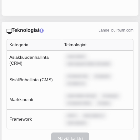
Teknologiat
Lähde: builtwith.com
Kategoria
Teknologiat
sum dolor
Asiakkuudenhallinta
(CRM)
rem ipsum dolor sit amet
m ipsum do
m ipsum
Sisällönhallinta (CMS)
m dolor si
sum dolor sit am
m ipsum
Markkinointi
m ipsum dolo
m ipsu
rem i
sum dolor s
Framework
rem ipsum
Näytä kaikki