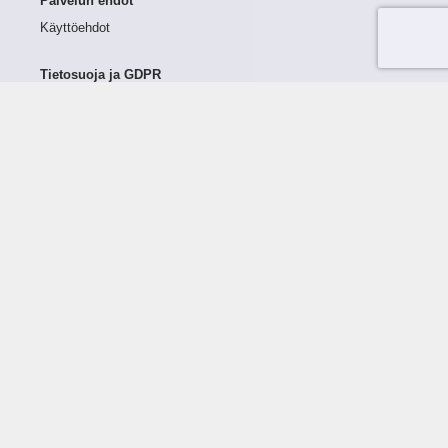
Palvelun ehdot
Käyttöehdot
Tietosuoja ja GDPR
Tietojen keruu ja käsittely
Henkilötiedot Taloustutkassa
Käyttäjän oikeudet henkilötietoihinsa
Tietosuojapolitiikka
Tietoturvapolitiikka
Evästeet
Tutustu palveluun
Ratkaisut
Tietoa palvelusta
Luottorajan määrittely
Tunnusluvut
Maksuviiveet
Hinnasto