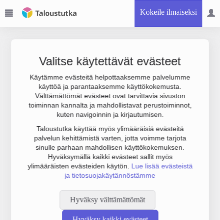
Kokeile ilmaiseksi
Valitse käytettävät evästeet
Käytämme evästeitä helpottaaksemme palvelumme
käyttöä ja parantaaksemme käyttökokemusta.
Joudumme käyttämään botinestovarmennusta sivustollamme.
Välttämättömät evästeet ovat tarvittavia sivuston
Suoritathan alla olevan varmistuksen.
toiminnan kannalta ja mahdollistavat perustoiminnot,
kuten navigoinnin ja kirjautumisen.
Taloustutka käyttää myös ylimääräisiä evästeitä
palvelun kehittämistä varten, jotta voimme tarjota
sinulle parhaan mahdollisen käyttökokemuksen.
Hyväksymällä kaikki evästeet sallit myös
ylimääräisten evästeiden käytön.
Lue lisää evästeistä
ja tietosuojakäytännöstämme
Hyväksy välttämättömät
Hyväksy kaikki evästeet