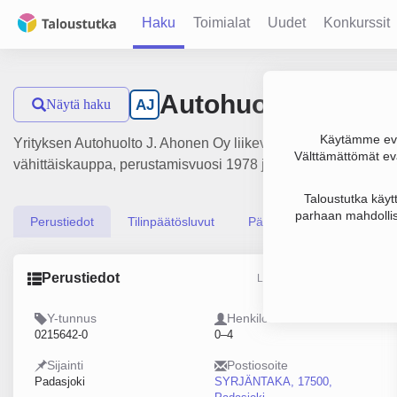
Haku
Toimialat
Uudet
Konkurssit
Autohuolto J. Aho
Näytä haku
AJ
Käytämme evä
Yrityksen Autohuolto J. Ahonen Oy liikevaihto on 234 000 €, 
Välttämättömät evä
vähittäiskauppa, perustamisvuosi 1978 ja sijainti Padasjoki.
Taloustutka käyt
parhaan mahdollis
Perustiedot
Tilinpäätösluvut
Päättäjätiedot
Perustiedot
Lähde: YTJ, PRH, Traficom
Y-tunnus
Henkilöstömäärä
0215642-0
0–4
Sijainti
Postiosoite
Padasjoki
SYRJÄNTAKA, 17500,