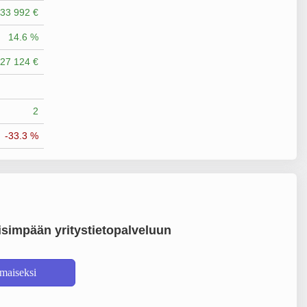
33 992 €
14.6 %
27 124 €
2
-33.3 %
simpään yritystietopalveluun
lmaiseksi