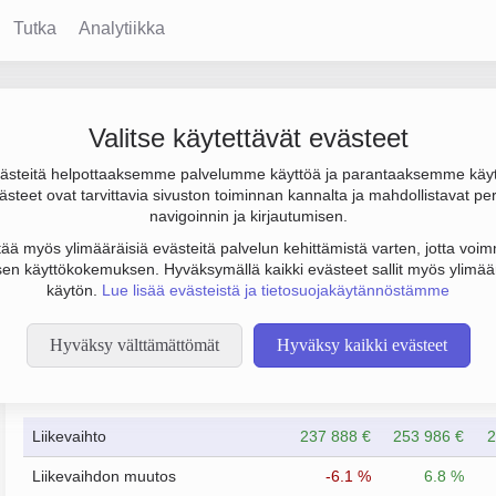
Tutka
Analytiikka
nen Oy
Valitse käytettävät evästeet
steitä helpottaaksemme palvelumme käyttöä ja parantaaksemme käy
tulos 34 000 € ja henkilöstömäärä 2. Sen päätoimiala on Ajoneu
steet ovat tarvittavia sivuston toiminnan kannalta ja mahdollistavat pe
 Yrityksen yhtiömuoto Osakeyhtiö (OY).
navigoinnin ja kirjautumisen.
tää myös ylimääräisiä evästeitä palvelun kehittämistä varten, jotta voimm
en käyttökokemuksen. Hyväksymällä kaikki evästeet sallit myös ylimää
käytön.
Lue lisää evästeistä ja tietosuojakäytännöstämme
Hyväksy välttämättömät
Hyväksy kaikki evästeet
Taloustiedot
3/2023
3/2024
Liikevaihto
237 888 €
253 986 €
2
Liikevaihdon muutos
-6.1 %
6.8 %