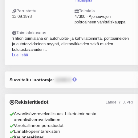
Padasjoki
Perustettu
Toimiala
13.09.1978
47300 - Ajoneuvojen
polttoaineen vähittäiskauppa
Toimialakuvaus
Yhtiön toimialana on autohuolto- ja kahvilatoiminta, polttoaineiden
ja autotarvikkeiden myynti, elintarvikkeiden sekä muiden
kulutustavaroiden...
Lue lisää
Suositeltu luottoraja
:
12345 €
Rekisteritiedot
Lähde: YTJ, PRH
Arvonlisäverovelvollisuus: Liiketoiminnasta
arvonlisäverovelvollinen
Verohallinnon perustiedot
Ennakkoperintärekisteri
Kaupparekisteri