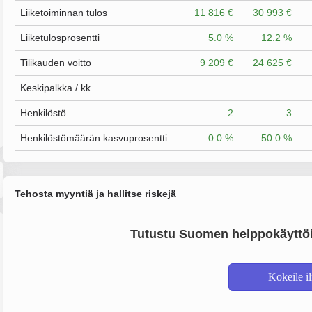
Liiketoiminnan tulos
11 816 €
30 993 €
Liiketulosprosentti
5.0 %
12.2 %
Tilikauden voitto
9 209 €
24 625 €
Keskipalkka / kk
Henkilöstö
2
3
Henkilöstömäärän kasvuprosentti
0.0 %
50.0 %
Tehosta myyntiä ja hallitse riskejä
Tutustu Suomen helppokäyttöi
Kokeile i