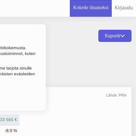
Kokeile ilmaiseksi
Kirjaudu
Raportit
ttökokemusta.
vojen polttoaineen
rustoiminnot, kuten
e tarjota sinulle
räisten evästeiden
Lähde: PRH
Liikevaihto
3/2025
33 565 €
-8.0 %