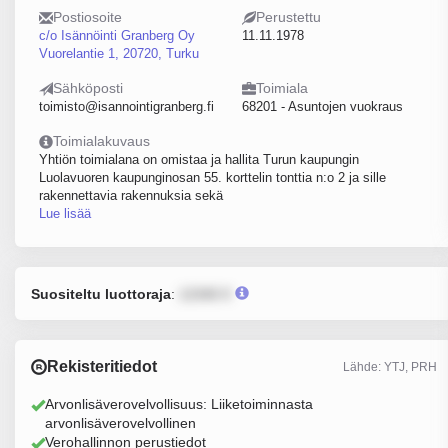
Postiosoite
Perustettu
c/o Isännöinti Granberg Oy
11.11.1978
Vuorelantie 1, 20720, Turku
Sähköposti
Toimiala
toimisto@isannointigranberg.fi
68201 - Asuntojen vuokraus
Toimialakuvaus
Yhtiön toimialana on omistaa ja hallita Turun kaupungin
Luolavuoren kaupunginosan 55. korttelin tonttia n:o 2 ja sille
rakennettavia rakennuksia sekä
Lue lisää
Suositeltu luottoraja
:
12345 €
Rekisteritiedot
Lähde: YTJ, PRH
Arvonlisäverovelvollisuus: Liiketoiminnasta
arvonlisäverovelvollinen
Verohallinnon perustiedot