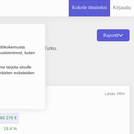
Kokeile ilmaiseksi
Kirjaudu
Raportit
ttökokemusta.
osi 1978 ja sijainti Turku.
rustoiminnot, kuten
e tarjota sinulle
räisten evästeiden
Lähde: PRH
Liikevaihto
12/2025
86 270 €
19.4 %