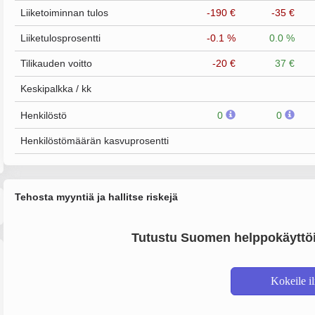
Liiketoiminnan tulos
-190 €
-35 €
Liiketulosprosentti
-0.1 %
0.0 %
Tilikauden voitto
-20 €
37 €
Keskipalkka / kk
Henkilöstö
0
0
Henkilöstömäärän kasvuprosentti
Tehosta myyntiä ja hallitse riskejä
Tutustu Suomen helppokäyttöi
Kokeile i