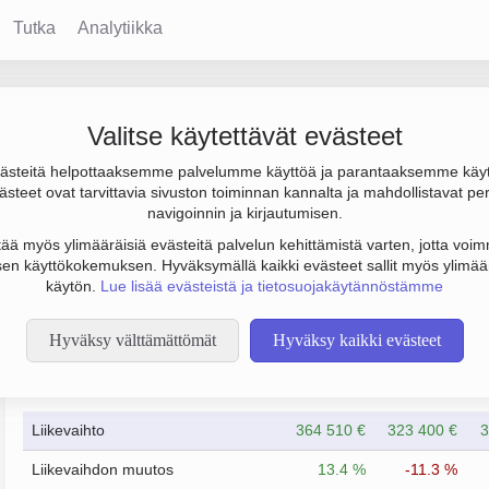
Tutka
Analytiikka
 Oy
Valitse käytettävät evästeet
steitä helpottaaksemme palvelumme käyttöä ja parantaaksemme käy
ulos -112 €. Sen päätoimiala on Asuntojen vuokraus, perustamisvu
steet ovat tarvittavia sivuston toiminnan kannalta ja mahdollistavat pe
navigoinnin ja kirjautumisen.
tää myös ylimääräisiä evästeitä palvelun kehittämistä varten, jotta voimm
en käyttökokemuksen. Hyväksymällä kaikki evästeet sallit myös ylimää
käytön.
Lue lisää evästeistä ja tietosuojakäytännöstämme
Hyväksy välttämättömät
Hyväksy kaikki evästeet
Taloustiedot
12/2023
12/2024
Liikevaihto
364 510 €
323 400 €
3
Liikevaihdon muutos
13.4 %
-11.3 %