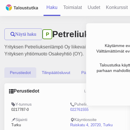
Haku
Toimialat
Uudet
Konkurssit
Petreliuksenlämpö
Näytä haku
P
Käytämme evä
Yrityksen Petreliuksenlämpö Oy liikevaihto on 386 000 € ja t
Välttämättömät evä
Yrityksen yhtiömuoto Osakeyhtiö (OY).
Taloustutka käyt
parhaan mahdollis
Perustiedot
Tilinpäätösluvut
Päättäjätiedot
Perustiedot
Lähde: YTJ, PRH, Traficom
Y-tunnus
Puhelin
0217787-0
022761555
Sijainti
Käyntiosoite
Turku
Ruiskatu 4, 20720, Turku