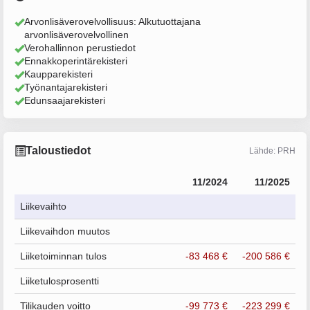
Arvonlisäverovelvollisuus: Alkutuottajana
arvonlisäverovelvollinen
Verohallinnon perustiedot
Ennakkoperintärekisteri
Kaupparekisteri
Työnantajarekisteri
Edunsaajarekisteri
Taloustiedot
Lähde: PRH
11/2024
11/2025
Liikevaihto
Liikevaihdon muutos
Liiketoiminnan tulos
-83 468 €
-200 586 €
Liiketulosprosentti
Tilikauden voitto
-99 773 €
-223 299 €