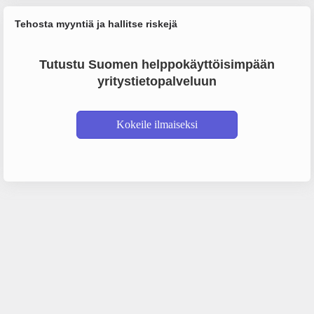
Tehosta myyntiä ja hallitse riskejä
Tutustu Suomen helppokäyttöisimpään
yritystietopalveluun
Kokeile ilmaiseksi