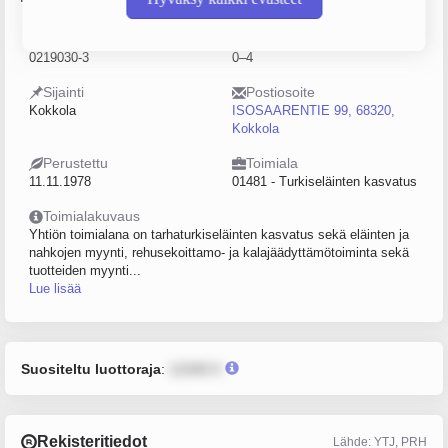
Y-tunnus
Henkilöstömäärä
0219030-3
0–4
Sijainti
Postiosoite
Kokkola
ISOSAARENTIE 99, 68320,
Kokkola
Perustettu
Toimiala
11.11.1978
01481 - Turkiseläinten kasvatus
Toimialakuvaus
Yhtiön toimialana on tarhaturkiseläinten kasvatus sekä eläinten ja
nahkojen myynti, rehusekoittamo- ja kalajäädyttämötoiminta sekä
tuotteiden myynti...
Lue lisää
Suositeltu luottoraja
:
12345 €
Rekisteritiedot
Lähde: YTJ, PRH