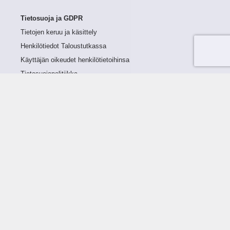
Tietosuoja ja GDPR
Tietojen keruu ja käsittely
Henkilötiedot Taloustutkassa
Käyttäjän oikeudet henkilötietoihinsa
Tietosuojapolitiikka
Tietoturvapolitiikka
Evästeet
Tutustu palveluun
Ratkaisut
Tietoa palvelusta
Luottorajan määrittely
Tunnusluvut
Maksuviiveet
Hinnasto
Päivitykset