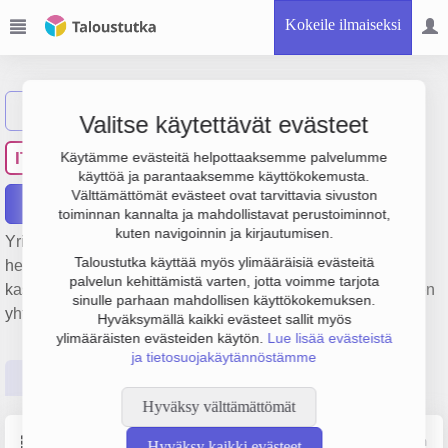
Kokeile ilmaiseksi
Näytä haku
Valitse käytettävät evästeet
Isosaaren Turkis Oy
IT
Käytämme evästeitä helpottaaksemme palvelumme
käyttöä ja parantaaksemme käyttökokemusta.
Välttämättömät evästeet ovat tarvittavia sivuston
Raportit
toiminnan kannalta ja mahdollistavat perustoiminnot,
kuten navigoinnin ja kirjautumisen.
Yrityksen Isosaaren Turkis Oy liiketulos on -201 000 € ja
Taloustutka käyttää myös ylimääräisiä evästeitä
henkilöstömäärä 3. Sen päätoimiala on Turkiseläinten
palvelun kehittämistä varten, jotta voimme tarjota
kasvatus, perustamisvuosi 1978 ja sijainti Kokkola. Yrityksen
sinulle parhaan mahdollisen käyttökokemuksen.
yhtiömuoto Osakeyhtiö (OY).
Hyväksymällä kaikki evästeet sallit myös
ylimääräisten evästeiden käytön.
Lue lisää evästeistä
ja tietosuojakäytännöstämme
Perustiedot
Tilinpäätösluvut
Päättäjätiedot
Hyväksy välttämättömät
Perustiedot
Lähde: YTJ, PRH, Traficom
Hyväksy kaikki evästeet