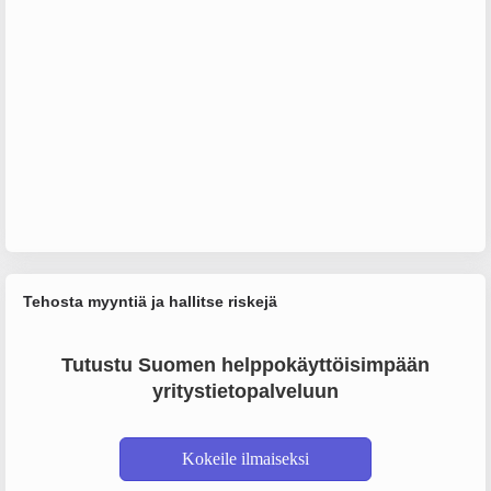
Tehosta myyntiä ja hallitse riskejä
Tutustu Suomen helppokäyttöisimpään
yritystietopalveluun
Kokeile ilmaiseksi