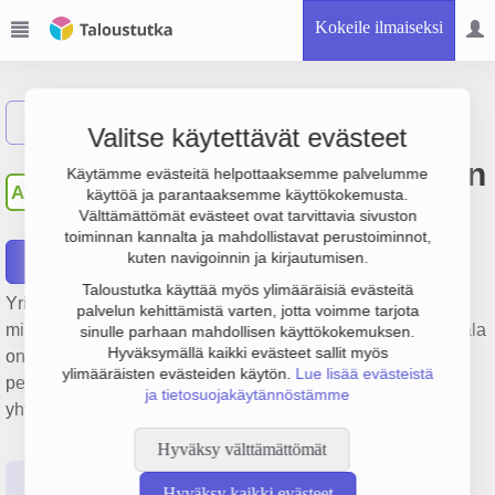
Kokeile ilmaiseksi
Näytä haku
Valitse käytettävät evästeet
Autohuolto Arvi Hämäläinen
Käytämme evästeitä helpottaaksemme palvelumme
AA
käyttöä ja parantaaksemme käyttökokemusta.
Oy
Välttämättömät evästeet ovat tarvittavia sivuston
toiminnan kannalta ja mahdollistavat perustoiminnot,
kuten navigoinnin ja kirjautumisen.
Raportit
Taloustutka käyttää myös ylimääräisiä evästeitä
Yrityksen Autohuolto Arvi Hämäläinen Oy liikevaihto on 3.1
palvelun kehittämistä varten, jotta voimme tarjota
milj. €, tulos 473 000 € ja henkilöstömäärä 9. Sen päätoimiala
sinulle parhaan mahdollisen käyttökokemuksen.
Hyväksymällä kaikki evästeet sallit myös
on Ajoneuvojen polttoaineen vähittäiskauppa,
ylimääräisten evästeiden käytön.
Lue lisää evästeistä
perustamisvuosi 1978 ja sijainti Helsinki. Yrityksen
ja tietosuojakäytännöstämme
yhtiömuoto Osakeyhtiö (OY).
Hyväksy välttämättömät
Perustiedot
Tilinpäätösluvut
Päättäjätiedot
Hyväksy kaikki evästeet