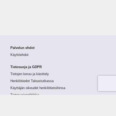
Palvelun ehdot
Käyttöehdot
Tietosuoja ja GDPR
Tietojen keruu ja käsittely
Henkilötiedot Taloustutkassa
Käyttäjän oikeudet henkilötietoihinsa
Tietosuojapolitiikka
Tietoturvapolitiikka
Evästeet