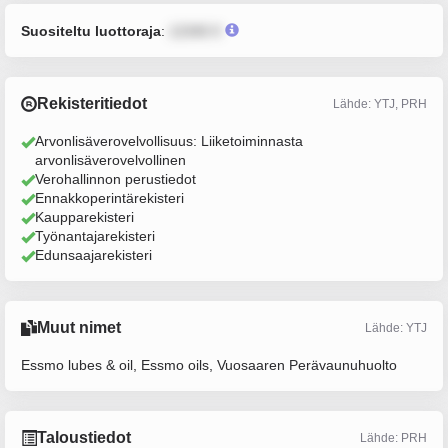
Suositeltu luottoraja
:
12345 €
Rekisteritiedot
Lähde: YTJ, PRH
Arvonlisäverovelvollisuus: Liiketoiminnasta
arvonlisäverovelvollinen
Verohallinnon perustiedot
Ennakkoperintärekisteri
Kaupparekisteri
Työnantajarekisteri
Edunsaajarekisteri
Muut nimet
Lähde: YTJ
Essmo lubes & oil, Essmo oils, Vuosaaren Perävaunuhuolto
Taloustiedot
Lähde: PRH