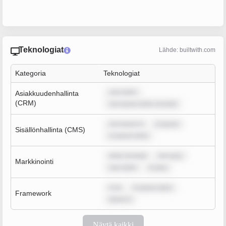
Teknologiat
Lähde: builtwith.com
Kategoria
Teknologiat
sum dolor
Asiakkuudenhallinta
(CRM)
rem ipsum dolor sit amet
rem ipsum d
m ipsum
Sisällönhallinta (CMS)
m ipsum dolor
dolor sit amet
rem ipsu
Markkinointi
sum dolor
m ipsu
m ip
m ipsum dolor
Framework
ipsum d
Näytä kaikki