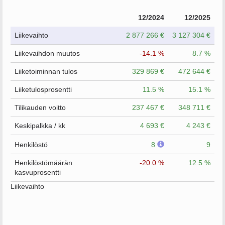
12/2024
12/2025
Liikevaihto
2 877 266 €
3 127 304 €
Liikevaihdon muutos
-14.1 %
8.7 %
Liiketoiminnan tulos
329 869 €
472 644 €
Liiketulosprosentti
11.5 %
15.1 %
Tilikauden voitto
237 467 €
348 711 €
Keskipalkka / kk
4 693 €
4 243 €
Henkilöstö
8
9
Henkilöstömäärän
-20.0 %
12.5 %
kasvuprosentti
Liikevaihto