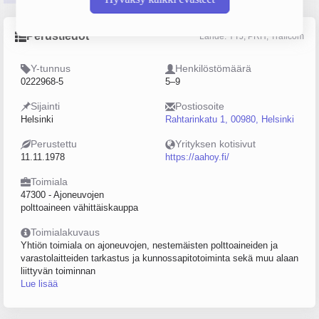
Perustiedot
Lähde: YTJ, PRH, Traficom
Y-tunnus
Henkilöstömäärä
0222968-5
5–9
Sijainti
Postiosoite
Helsinki
Rahtarinkatu 1, 00980, Helsinki
Perustettu
Yrityksen kotisivut
11.11.1978
https://aahoy.fi/
Toimiala
47300 - Ajoneuvojen
polttoaineen vähittäiskauppa
Toimialakuvaus
Yhtiön toimiala on ajoneuvojen, nestemäisten polttoaineiden ja
varastolaitteiden tarkastus ja kunnossapitotoiminta sekä muu alaan
liittyvän toiminnan
Lue lisää