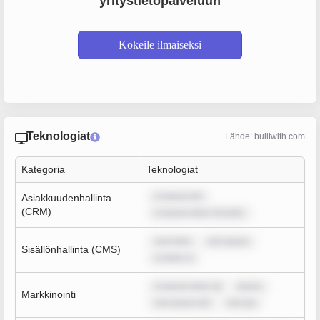
yritystietopalveluun
Kokeile ilmaiseksi
Teknologiat
Lähde: builtwith.com
Kategoria
Teknologiat
m ipsum dol
Asiakkuudenhallinta
(CRM)
m ipsum dolor sit amet,
sum dolo
rem ipsum
Sisällönhallinta (CMS)
m dolor si
m ipsum dolor sit
ipsum
Markkinointi
rem ipsum dol
rem ips