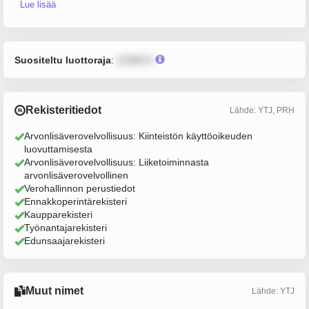
Lue lisää
Suositeltu luottoraja
:
12345 €
Rekisteritiedot
Lähde: YTJ, PRH
Arvonlisäverovelvollisuus: Kiinteistön käyttöoikeuden
luovuttamisesta
Arvonlisäverovelvollisuus: Liiketoiminnasta
arvonlisäverovelvollinen
Verohallinnon perustiedot
Ennakkoperintärekisteri
Kaupparekisteri
Työnantajarekisteri
Edunsaajarekisteri
Muut nimet
Lähde: YTJ