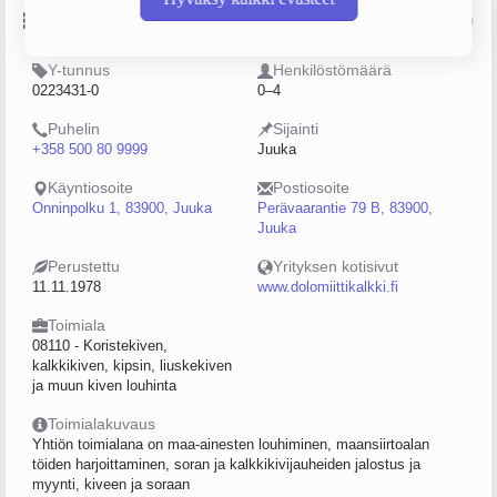
Perustiedot
Lähde: YTJ, PRH, Traficom
Y-tunnus
Henkilöstömäärä
0223431-0
0–4
Puhelin
Sijainti
+358 500 80 9999
Juuka
Käyntiosoite
Postiosoite
Onninpolku 1, 83900, Juuka
Perävaarantie 79 B, 83900,
Juuka
Perustettu
Yrityksen kotisivut
11.11.1978
www.dolomiittikalkki.fi
Toimiala
08110 - Koristekiven,
kalkkikiven, kipsin, liuskekiven
ja muun kiven louhinta
Toimialakuvaus
Yhtiön toimialana on maa-ainesten louhiminen, maansiirtoalan
töiden harjoittaminen, soran ja kalkkikivijauheiden jalostus ja
myynti, kiveen ja soraan