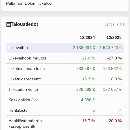
Paltamon Dolomiittikalkki
Taloustiedot
Lähde: PRH
12/2024
12/2025
Liikevaihto
2 138 061 €
1 540 723 €
Liikevaihdon muutos
27.0 %
-27.9 %
Liiketoiminnan tulos
283 567 €
153 562 €
Liiketulosprosentti
13.3 %
10.0 %
Tilikauden voitto
226 389 €
122 657 €
Keskipalkka / kk
4 986 €
Henkilöstö
5
4
Henkilöstömäärän
-16.7 %
-20.0 %
kasvuprosentti