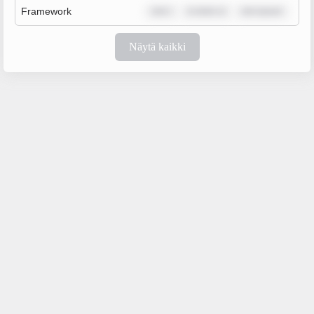
Framework
rem i
m dolor si
rem ipsum
Näytä kaikki