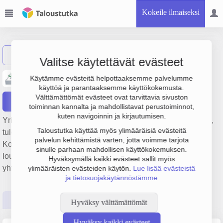
Kokeile ilmaiseksi
Näytä haku
Valitse käytettävät evästeet
Juuan Dolomiittikalkki Oy
Käytämme evästeitä helpottaaksemme palvelumme
käyttöä ja parantaaksemme käyttökokemusta.
Välttämättömät evästeet ovat tarvittavia sivuston
Raportit
toiminnan kannalta ja mahdollistavat perustoiminnot,
kuten navigoinnin ja kirjautumisen.
Yrityksen Juuan Dolomiittikalkki Oy liikevaihto on 1.5 milj. €,
Taloustutka käyttää myös ylimääräisiä evästeitä
tulos 154 000 € ja henkilöstömäärä 4. Sen päätoimiala on
palvelun kehittämistä varten, jotta voimme tarjota
Koristekiven, kalkkikiven, kipsin, liuskekiven ja muun kiven
sinulle parhaan mahdollisen käyttökokemuksen.
louhinta, perustamisvuosi 1978 ja sijainti Juuka. Yrityksen
Hyväksymällä kaikki evästeet sallit myös
yhtiömuoto Osakeyhtiö (OY).
ylimääräisten evästeiden käytön.
Lue lisää evästeistä
ja tietosuojakäytännöstämme
Perustiedot
Tilinpäätösluvut
Päättäjätiedot
Hyväksy välttämättömät
Hyväksy kaikki evästeet