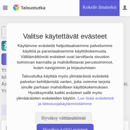
Kokeile ilmaiseksi
Näytä haku
Valitse käytettävät evästeet
Talo-osakeyhtiö Arkadia
Käytämme evästeitä helpottaaksemme palvelumme
käyttöä ja parantaaksemme käyttökokemusta.
Välttämättömät evästeet ovat tarvittavia sivuston
Raportit
toiminnan kannalta ja mahdollistavat perustoiminnot,
kuten navigoinnin ja kirjautumisen.
Yrityksen Talo-osakeyhtiö Arkadia liikevaihto on 242 000 €,
Taloustutka käyttää myös ylimääräisiä evästeitä
tulos -158 000 € ja henkilöstömäärä 0. Sen päätoimiala on
palvelun kehittämistä varten, jotta voimme tarjota
Asuntojen vuokraus, perustamisvuosi 1978 ja sijainti Helsinki.
sinulle parhaan mahdollisen käyttökokemuksen.
Yrityksen yhtiömuoto Osakeyhtiö (OY).
Hyväksymällä kaikki evästeet sallit myös
ylimääräisten evästeiden käytön.
Lue lisää evästeistä
ja tietosuojakäytännöstämme
Perustiedot
Tilinpäätösluvut
Päättäjätiedot
Hyväksy välttämättömät
Perustiedot
Lähde: YTJ, PRH, Traficom
Hyväksy kaikki evästeet