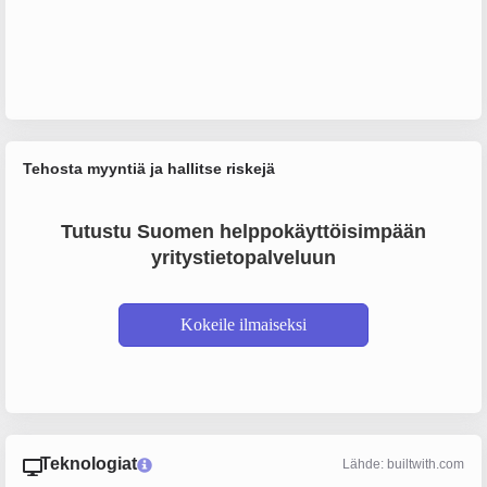
Tehosta myyntiä ja hallitse riskejä
Tutustu Suomen helppokäyttöisimpään
yritystietopalveluun
Kokeile ilmaiseksi
Teknologiat
Lähde: builtwith.com