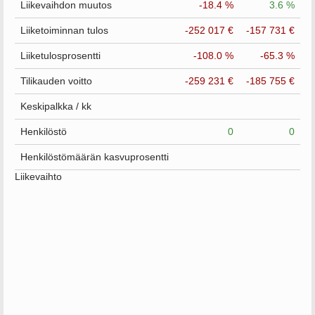
Liikevaihdon muutos
-18.4 %
3.6 %
Liiketoiminnan tulos
-252 017 €
-157 731 €
Liiketulosprosentti
-108.0 %
-65.3 %
Tilikauden voitto
-259 231 €
-185 755 €
Keskipalkka / kk
Henkilöstö
0
0
Henkilöstömäärän kasvuprosentti
Liikevaihto