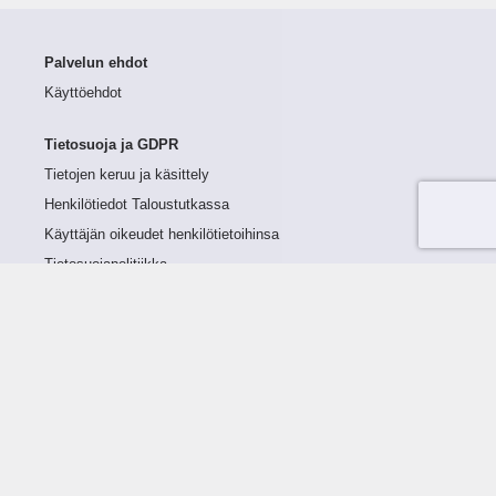
Palvelun ehdot
Käyttöehdot
Tietosuoja ja GDPR
Tietojen keruu ja käsittely
Henkilötiedot Taloustutkassa
Käyttäjän oikeudet henkilötietoihinsa
Tietosuojapolitiikka
Tietoturvapolitiikka
Evästeet
Tutustu palveluun
Ratkaisut
Tietoa palvelusta
Luottorajan määrittely
Tunnusluvut