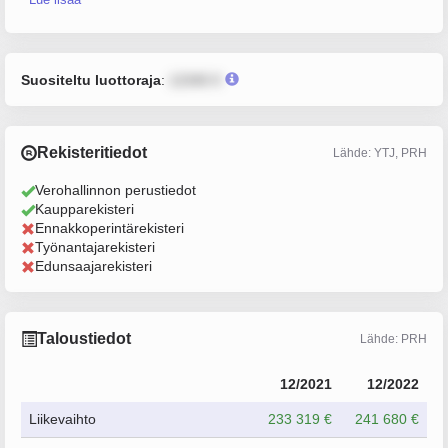
Suositeltu luottoraja
:
12345 €
Rekisteritiedot
Lähde: YTJ, PRH
Verohallinnon perustiedot
Kaupparekisteri
Ennakkoperintärekisteri
Työnantajarekisteri
Edunsaajarekisteri
Taloustiedot
Lähde: PRH
12/2021
12/2022
Liikevaihto
233 319 €
241 680 €