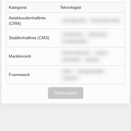
Kategoria
Teknologiat
Asiakkuudenhallinta
rem ipsum do
lor sit amet, cons
(CRM)
m ipsum do
rem ipsum
Sisällönhallinta (CMS)
m ipsum dolor
ipsum dolor sit a
ipsum
Markkinointi
sum dolor
rem ips
rem i
rem ipsum dolo
Framework
m ipsum
Näytä kaikki