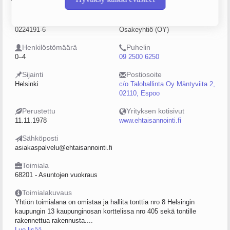
Y-tunnus
Yritysmuoto
0224191-6
Osakeyhtiö (OY)
Henkilöstömäärä
Puhelin
0–4
09 2500 6250
Sijainti
Postiosoite
Helsinki
c/o Talohallinta Oy Mäntyviita 2,
02110, Espoo
Perustettu
Yrityksen kotisivut
11.11.1978
www.ehtaisannointi.fi
Sähköposti
asiakaspalvelu@ehtaisannointi.fi
Toimiala
68201 - Asuntojen vuokraus
Toimialakuvaus
Yhtiön toimialana on omistaa ja hallita tonttia nro 8 Helsingin
kaupungin 13 kaupunginosan korttelissa nro 405 sekä tontille
rakennettua rakennusta....
Lue lisää