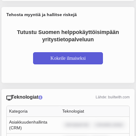
Tehosta myyntiä ja hallitse riskejä
Tutustu Suomen helppokäyttöisimpään
yritystietopalveluun
Kokeile ilmaiseksi
Teknologiat
Lähde: builtwith.com
Kategoria
Teknologiat
Asiakkuudenhallinta
rem ipsum do
r sit amet, conse
(CRM)