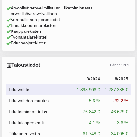
Arvonlisäverovelvollisuus: Liiketoiminnasta
arvonlisäverovelvollinen
Verohallinnon perustiedot
Ennakkoperintärekisteri
Kaupparekisteri
Työnantajarekisteri
Edunsaajarekisteri
Taloustiedot
Lähde: PRH
8/2024
8/2025
Liikevaihto
1 898 906 €
1 287 385 €
Liikevaihdon muutos
5.6 %
-32.2 %
Liiketoiminnan tulos
76 842 €
46 629 €
Liiketulosprosentti
4.1 %
3.6 %
Tilikauden voitto
61 748 €
34 005 €