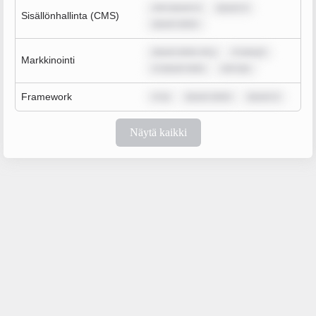
rem ipsum d
ipsum d
Sisällönhallinta (CMS)
ipsum dolor
ipsum dolor sit a
m ipsum
Markkinointi
m ipsum dolo
rem ips
Framework
m ip
ipsum dolor
ipsum d
Näytä kaikki