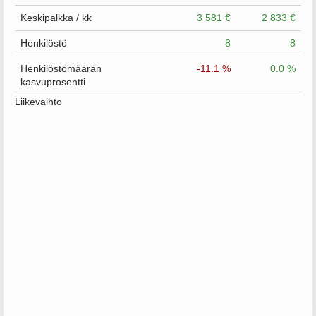
Keskipalkka / kk
3 581 €
2 833 €
Henkilöstö
8
8
Henkilöstömäärän
-11.1 %
0.0 %
kasvuprosentti
Liikevaihto