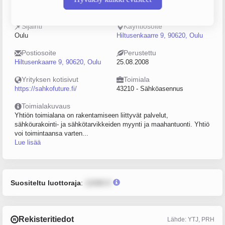
2214135-7
5–9
Sijainti
Käyntiosoite
Oulu
Hiltusenkaarre 9, 90620, Oulu
Postiosoite
Perustettu
Hiltusenkaarre 9, 90620, Oulu
25.08.2008
Yrityksen kotisivut
Toimiala
https://sahkofuture.fi/
43210 - Sähköasennus
Toimialakuvaus
Yhtiön toimialana on rakentamiseen liittyvät palvelut,
sähköurakointi- ja sähkötarvikkeiden myynti ja maahantuonti. Yhtiö
voi toimintaansa varten...
Lue lisää
Suositeltu luottoraja
:
12345 €
Rekisteritiedot
Lähde: YTJ, PRH