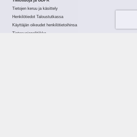
Tietosuoja ja GDPR
Tietojen keruu ja käsittely
Henkilötiedot Taloustutkassa
Käyttäjän oikeudet henkilötietoihinsa
Tietosuojapolitiikka
Tietoturvapolitiikka
Evästeet
Tutustu palveluun
Ratkaisut
Tietoa palvelusta
Luottorajan määrittely
Tunnusluvut
Maksuviiveet
Hinnasto
Päivitykset
Ohjeistus