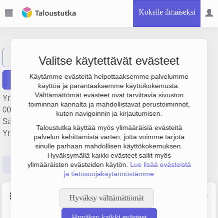
Kokeile ilmaiseksi
Sähköfuture Oy
Näytä haku
Valitse käytettävät evästeet
Käytämme evästeitä helpottaaksemme palvelumme
Raportit
käyttöä ja parantaaksemme käyttökokemusta.
Välttämättömät evästeet ovat tarvittavia sivuston
Yrityksen Sähköfuture Oy liikevaihto on 1.3 milj. €, tulos 47
toiminnan kannalta ja mahdollistavat perustoiminnot,
000 € ja henkilöstömäärä 8. Sen päätoimiala on
kuten navigoinnin ja kirjautumisen.
Sähköasennus, perustamisvuosi 2008 ja sijainti Oulu.
Taloustutka käyttää myös ylimääräisiä evästeitä
Yrityksen yhtiömuoto Osakeyhtiö (OY).
palvelun kehittämistä varten, jotta voimme tarjota
sinulle parhaan mahdollisen käyttökokemuksen.
Hyväksymällä kaikki evästeet sallit myös
Perustiedot
Tilinpäätösluvut
Päättäjätiedot
ylimääräisten evästeiden käytön.
Lue lisää evästeistä
ja tietosuojakäytännöstämme
Perustiedot
Lähde: YTJ, PRH, Traficom
Hyväksy välttämättömät
Hyväksy kaikki evästeet
Y-tunnus
Henkilöstömäärä