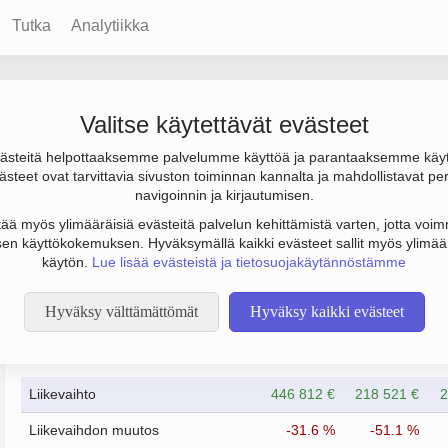
Tutka
Analytiikka
Valitse käytettävät evästeet
steitä helpottaaksemme palvelumme käyttöä ja parantaaksemme käy
00 € ja henkilöstömäärä 2. Sen päätoimiala on Tieliikenteen tav
steet ovat tarvittavia sivuston toiminnan kannalta ja mahdollistavat pe
Y).
navigoinnin ja kirjautumisen.
tää myös ylimääräisiä evästeitä palvelun kehittämistä varten, jotta voimm
en käyttökokemuksen. Hyväksymällä kaikki evästeet sallit myös ylimää
käytön.
Lue lisää evästeistä ja tietosuojakäytännöstämme
Hyväksy välttämättömät
Hyväksy kaikki evästeet
Taloustiedot
8/2023
8/2024
Liikevaihto
446 812 €
218 521 €
2
Liikevaihdon muutos
-31.6 %
-51.1 %