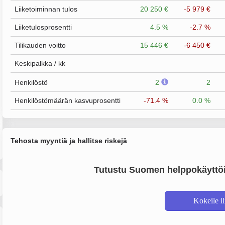
Liiketoiminnan tulos
20 250 €
-5 979 €
Liiketulosprosentti
4.5 %
-2.7 %
Tilikauden voitto
15 446 €
-6 450 €
Keskipalkka / kk
Henkilöstö
2
2
Henkilöstömäärän kasvuprosentti
-71.4 %
0.0 %
Tehosta myyntiä ja hallitse riskejä
Tutustu Suomen helppokäyttöi
Kokeile i