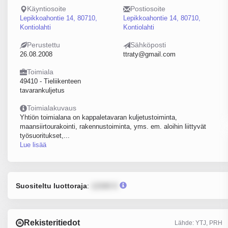
Käyntiosoite
Postiosoite
Lepikkoahontie 14, 80710,
Lepikkoahontie 14, 80710,
Kontiolahti
Kontiolahti
Perustettu
Sähköposti
26.08.2008
ttraty@gmail.com
Toimiala
49410 - Tieliikenteen
tavarankuljetus
Toimialakuvaus
Yhtiön toimialana on kappaletavaran kuljetustoiminta,
maansiirtourakointi, rakennustoiminta, yms. em. aloihin liittyvät
työsuoritukset,...
Lue lisää
Suositeltu luottoraja
:
12345 €
Rekisteritiedot
Lähde: YTJ, PRH