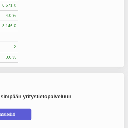
8 571 €
4.0 %
8 146 €
2
0.0 %
simpään yritystietopalveluun
lmaiseksi