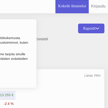
Kokeile ilmaiseksi
Kirjaudu
Raportit
ttökokemusta.
arankuljetus, perustamisvuosi
rustoiminnot, kuten
e tarjota sinulle
räisten evästeiden
Lähde: PRH
Liikevaihto
8/2025
13 255 €
-2.4 %