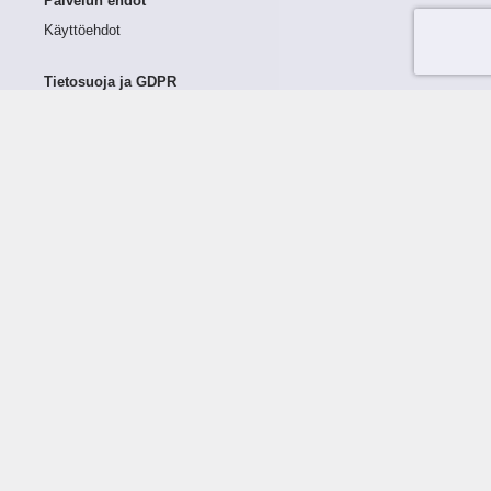
Palvelun ehdot
Käyttöehdot
Tietosuoja ja GDPR
Tietojen keruu ja käsittely
Henkilötiedot Taloustutkassa
Käyttäjän oikeudet henkilötietoihinsa
Tietosuojapolitiikka
Tietoturvapolitiikka
Evästeet
Tutustu palveluun
Ratkaisut
Tietoa palvelusta
Luottorajan määrittely
Tunnusluvut
Maksuviiveet
Hinnasto