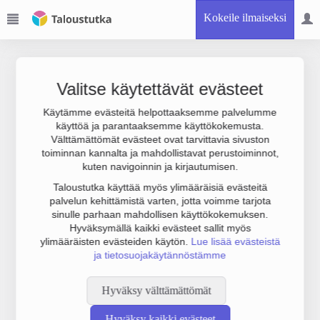
Kokeile ilmaiseksi
Valitse käytettävät evästeet
Käytämme evästeitä helpottaaksemme palvelumme
käyttöä ja parantaaksemme käyttökokemusta.
Joudumme käyttämään botinestovarmennusta sivustollamme.
Välttämättömät evästeet ovat tarvittavia sivuston
Suoritathan alla olevan varmistuksen.
toiminnan kannalta ja mahdollistavat perustoiminnot,
kuten navigoinnin ja kirjautumisen.
Taloustutka käyttää myös ylimääräisiä evästeitä
palvelun kehittämistä varten, jotta voimme tarjota
sinulle parhaan mahdollisen käyttökokemuksen.
Hyväksymällä kaikki evästeet sallit myös
ylimääräisten evästeiden käytön.
Lue lisää evästeistä
ja tietosuojakäytännöstämme
Hyväksy välttämättömät
Hyväksy kaikki evästeet