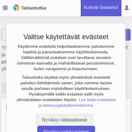
Kokeile ilmaiseksi
M.Värtö Oy
Näytä haku
M
Raportit
Valitse käytettävät evästeet
Käytämme evästeitä helpottaaksemme palvelumme
Yrityksen M.Värtö Oy liikevaihto on 621 000 €, tulos 25 000 €
käyttöä ja parantaaksemme käyttökokemusta.
ja henkilöstömäärä 3. Sen päätoimiala on Lasitus,
Välttämättömät evästeet ovat tarvittavia sivuston
perustamisvuosi 2008 ja sijainti Lappeenranta. Yrityksen
toiminnan kannalta ja mahdollistavat perustoiminnot,
yhtiömuoto Osakeyhtiö (OY).
kuten navigoinnin ja kirjautumisen.
Taloustutka käyttää myös ylimääräisiä evästeitä
palvelun kehittämistä varten, jotta voimme tarjota
Perustiedot
Tilinpäätösluvut
Päättäjätiedot
sinulle parhaan mahdollisen käyttökokemuksen.
Hyväksymällä kaikki evästeet sallit myös
ylimääräisten evästeiden käytön.
Lue lisää evästeistä
ja tietosuojakäytännöstämme
Perustiedot
Lähde: YTJ, PRH, Traficom
Hyväksy välttämättömät
Y-tunnus
Henkilöstömäärä
2215311-2
0–4
Hyväksy kaikki evästeet