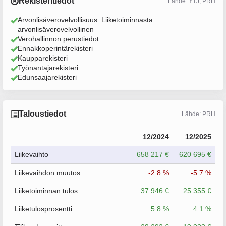
Rekisteritiedot
Lähde: YTJ, PRH
Arvonlisäverovelvollisuus: Liiketoiminnasta
arvonlisäverovelvollinen
Verohallinnon perustiedot
Ennakkoperintärekisteri
Kaupparekisteri
Työnantajarekisteri
Edunsaajarekisteri
Taloustiedot
Lähde: PRH
12/2024
12/2025
Liikevaihto
658 217 €
620 695 €
Liikevaihdon muutos
-2.8 %
-5.7 %
Liiketoiminnan tulos
37 946 €
25 355 €
Liiketulosprosentti
5.8 %
4.1 %