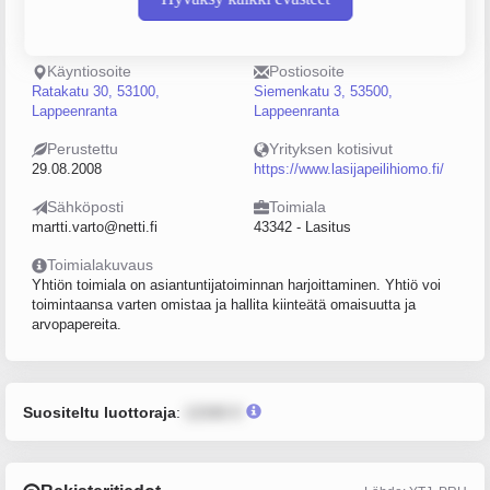
Puhelin
Sijainti
0400228210
Lappeenranta
Käyntiosoite
Postiosoite
Ratakatu 30, 53100,
Siemenkatu 3, 53500,
Lappeenranta
Lappeenranta
Perustettu
Yrityksen kotisivut
29.08.2008
https://www.lasijapeilihiomo.fi/
Sähköposti
Toimiala
martti.varto@netti.fi
43342 - Lasitus
Toimialakuvaus
Yhtiön toimiala on asiantuntijatoiminnan harjoittaminen. Yhtiö voi
toimintaansa varten omistaa ja hallita kiinteätä omaisuutta ja
arvopapereita.
Suositeltu luottoraja
:
12345 €