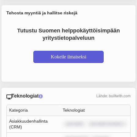
Tehosta myyntiä ja hallitse riskejä
Tutustu Suomen helppokäyttöisimpään
yritystietopalveluun
Kokeile ilmaiseksi
Teknologiat
Lähde: builtwith.com
Kategoria
Teknologiat
Asiakkuudenhallinta
sum dolor
sum dolor sit amet, c
(CRM)