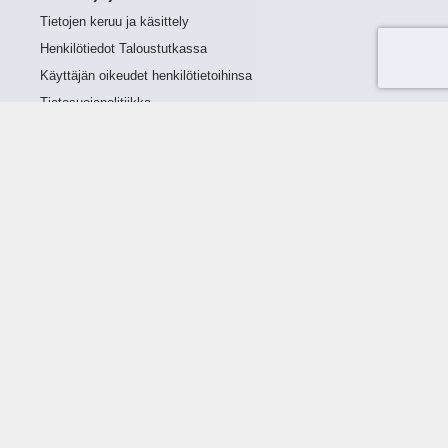
Tietojen keruu ja käsittely
Henkilötiedot Taloustutkassa
Käyttäjän oikeudet henkilötietoihinsa
Tietosuojapolitiikka
Tietoturvapolitiikka
Evästeet
Tutustu palveluun
Ratkaisut
Tietoa palvelusta
Luottorajan määrittely
Tunnusluvut
Maksuviiveet
Hinnasto
Päivitykset
Ohjeistus
Ohjekirja