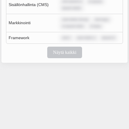
rem ipsum d
m ipsum
Sisällönhallinta (CMS)
ipsum dolor
sum dolor sit am
rem ipsu
Markkinointi
m ipsum dolo
m ipsu
Framework
rem i
sum dolor s
ipsum d
Näytä kaikki