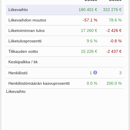
Liikevaihto
180 401 €
322 276 €
Liikevaihdon muutos
-57.1 %
78.6 %
Liiketoiminnan tulos
17 260 €
-2 426 €
Liiketulosprosentti
9.6 %
-0.8 %
Tilikauden voitto
15 226 €
-2 437 €
Keskipalkka / kk
Henkilöstö
1
3
Henkilöstömäärän kasvuprosentti
0.0 %
200.0 %
Liikevaihto