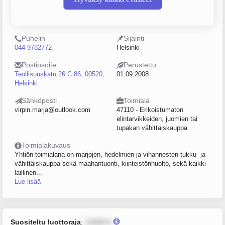
Y-tunnus
Henkilöstömäärä
2215968-8
0–4
Puhelin
Sijainti
044 9782772
Helsinki
Postiosoite
Perustettu
Teollisuuskatu 26 C 86, 00520,
01.09.2008
Helsinki
Sähköposti
Toimiala
virpin.marja@outlook.com
47110 - Erikoistumaton
elintarvikkeiden, juomien tai
tupakan vähittäiskauppa
Toimialakuvaus
Yhtiön toimialana on marjojen, hedelmien ja vihannesten tukku- ja
vähittäiskauppa sekä maahantuonti, kiinteistönhuolto, sekä kaikki
laillinen...
Lue lisää
Suositeltu luottoraja
:
12345 €