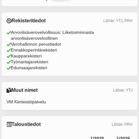
Rekisteritiedot
Lähde: YTJ, PRH
Arvonlisäverovelvollisuus: Liiketoiminnasta
arvonlisäverovelvollinen
Verohallinnon perustiedot
Ennakkoperintärekisteri
Kaupparekisteri
Työnantajarekisteri
Edunsaajarekisteri
Muut nimet
Lähde: YTJ
VM Kiinteistöpalvelu
Taloustiedot
Lähde: PRH
1/2025
1/2026