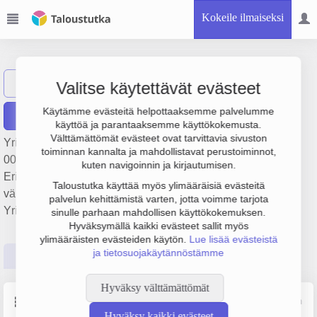
Kokeile ilmaiseksi
Virpin Marja Oy
Näytä haku
VM
Valitse käytettävät evästeet
Käytämme evästeitä helpottaaksemme palvelumme
Raportit
käyttöä ja parantaaksemme käyttökokemusta.
Välttämättömät evästeet ovat tarvittavia sivuston
Yrityksen Virpin Marja Oy liikevaihto on 322 000 €, tulos -2
toiminnan kannalta ja mahdollistavat perustoiminnot,
000 € ja henkilöstömäärä 3. Sen päätoimiala on
kuten navigoinnin ja kirjautumisen.
Erikoistumaton elintarvikkeiden, juomien tai tupakan
Taloustutka käyttää myös ylimääräisiä evästeitä
vähittäiskauppa, perustamisvuosi 2008 ja sijainti Helsinki.
palvelun kehittämistä varten, jotta voimme tarjota
Yrityksen yhtiömuoto Osakeyhtiö (OY).
sinulle parhaan mahdollisen käyttökokemuksen.
Hyväksymällä kaikki evästeet sallit myös
ylimääräisten evästeiden käytön.
Lue lisää evästeistä
ja tietosuojakäytännöstämme
Perustiedot
Tilinpäätösluvut
Päättäjätiedot
Hyväksy välttämättömät
Perustiedot
Lähde: YTJ, PRH, Traficom
Hyväksy kaikki evästeet