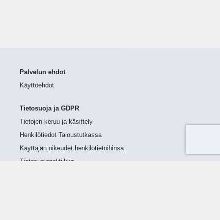
Palvelun ehdot
Käyttöehdot
Tietosuoja ja GDPR
Tietojen keruu ja käsittely
Henkilötiedot Taloustutkassa
Käyttäjän oikeudet henkilötietoihinsa
Tietosuojapolitiikka
Tietoturvapolitiikka
Evästeet
Tutustu palveluun
Ratkaisut