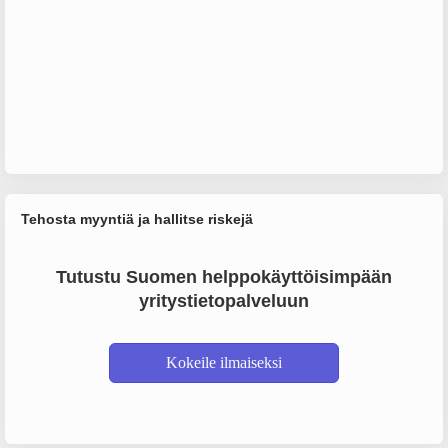
Tehosta myyntiä ja hallitse riskejä
Tutustu Suomen helppokäyttöisimpään
yritystietopalveluun
Kokeile ilmaiseksi