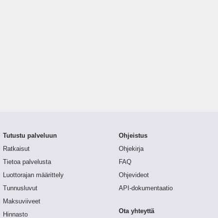
Tutustu palveluun
Ohjeistus
Ratkaisut
Ohjekirja
Tietoa palvelusta
FAQ
Luottorajan määrittely
Ohjevideot
Tunnusluvut
API-dokumentaatio
Maksuviiveet
Ota yhteyttä
Hinnasto