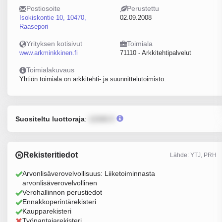
Postiosoite
Perustettu
Isokiskontie 10, 10470,
02.09.2008
Raasepori
Yrityksen kotisivut
Toimiala
www.arkminkkinen.fi
71110 - Arkkitehtipalvelut
Toimialakuvaus
Yhtiön toimiala on arkkitehti- ja suunnittelutoimisto.
Suositeltu luottoraja
:
12345 €
Rekisteritiedot
Lähde: YTJ, PRH
Arvonlisäverovelvollisuus: Liiketoiminnasta
arvonlisäverovelvollinen
Verohallinnon perustiedot
Ennakkoperintärekisteri
Kaupparekisteri
Työnantajarekisteri