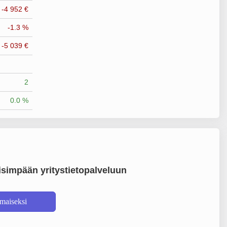
-4 952 €
-1.3 %
-5 039 €
2
0.0 %
simpään yritystietopalveluun
lmaiseksi