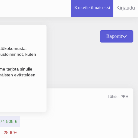
Kokeile ilmaiseksi
Kirjaudu
Raportit
ttökokemusta.
kkitehtipalvelut,
rustoiminnot, kuten
e tarjota sinulle
räisten evästeiden
Lähde: PRH
Liikevaihto
12/2025
74 508 €
-28.8 %