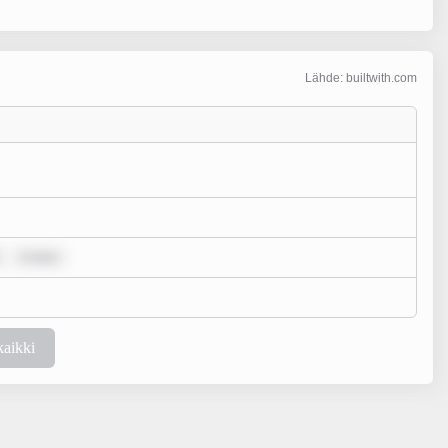
Lähde: builtwith.com
m ipsu
kaikki