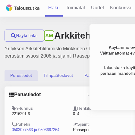
Haku
Toimialat
Uudet
Konkurssit
Arkkitehtitoimisto
Näytä haku
AM
Käytämme evä
Yrityksen Arkkitehtitoimisto Minkkinen Oy liikevaihto on 375 0
Välttämättömät evä
perustamisvuosi 2008 ja sijainti Raasepori. Yrityksen yhtiöm
Taloustutka käyt
parhaan mahdollis
Perustiedot
Tilinpäätösluvut
Päättäjätiedot
Perustiedot
Lähde: YTJ, PRH, Traficom
Y-tunnus
Henkilöstömäärä
2216291-6
0–4
Puhelin
Sijainti
0503077563 ja 0503667264
Raasepori