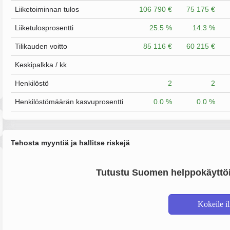
Liiketoiminnan tulos
106 790 €
75 175 €
Liiketulosprosentti
25.5 %
14.3 %
Tilikauden voitto
85 116 €
60 215 €
Keskipalkka / kk
Henkilöstö
2
2
Henkilöstömäärän kasvuprosentti
0.0 %
0.0 %
Tehosta myyntiä ja hallitse riskejä
Tutustu Suomen helppokäyttöi
Kokeile i