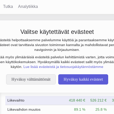
Tutka
Analytiikka
 Minkkinen Oy
Valitse käytettävät evästeet
steitä helpottaaksemme palvelumme käyttöä ja parantaaksemme käy
00 €, tulos -5 000 € ja henkilöstömäärä 2. Sen päätoimiala on Ar
steet ovat tarvittavia sivuston toiminnan kannalta ja mahdollistavat pe
uoto Osakeyhtiö (OY).
navigoinnin ja kirjautumisen.
tää myös ylimääräisiä evästeitä palvelun kehittämistä varten, jotta voimm
en käyttökokemuksen. Hyväksymällä kaikki evästeet sallit myös ylimää
käytön.
Lue lisää evästeistä ja tietosuojakäytännöstämme
Hyväksy välttämättömät
Hyväksy kaikki evästeet
Taloustiedot
12/2023
12/2024
Liikevaihto
418 440 €
526 212 €
3
Liikevaihdon muutos
89.1 %
25.8 %