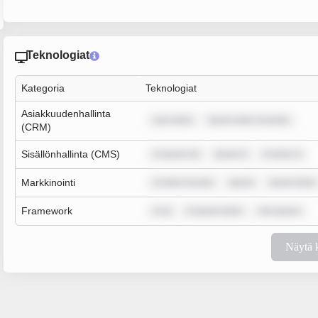
Teknologiat
Kategoria
Teknologiat
Asiakkuudenhallinta
sum dolor
ipsum dolor sit amet,
(CRM)
Sisällönhallinta (CMS)
m ipsum do
ipsum d
m dolor si
Markkinointi
m dolor sit ame
ipsum
ipsum dolor
Framework
m ip
m ipsum dolor
rem ipsum
Näytä 