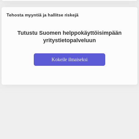
Tehosta myyntiä ja hallitse riskejä
Tutustu Suomen helppokäyttöisimpään
yritystietopalveluun
Kokeile ilmaiseksi