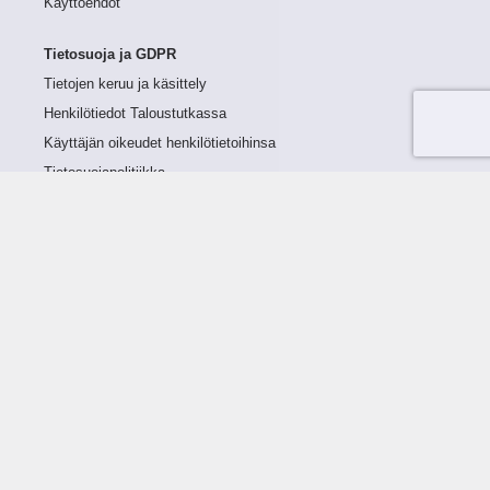
Käyttöehdot
Tietosuoja ja GDPR
Tietojen keruu ja käsittely
Henkilötiedot Taloustutkassa
Käyttäjän oikeudet henkilötietoihinsa
Tietosuojapolitiikka
Tietoturvapolitiikka
Evästeet
Tutustu palveluun
Ratkaisut
Tietoa palvelusta
Luottorajan määrittely
Tunnusluvut
Maksuviiveet
Hinnasto
Päivitykset