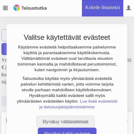
Kokeile ilmaiseksi
Anten tila Oy
Näytä haku
AT
Valitse käytettävät evästeet
Käytämme evästeitä helpottaaksemme palvelumme
Raportit
käyttöä ja parantaaksemme käyttökokemusta.
Välttämättömät evästeet ovat tarvittavia sivuston
Yrityksen Anten tila Oy liikevaihto on 1.2 milj. €, tulos 322 000
toiminnan kannalta ja mahdollistavat perustoiminnot,
€ ja henkilöstömäärä 2. Sen päätoimiala on Yhdistetty
kuten navigoinnin ja kirjautumisen.
kasvinviljely ja kotieläintalous, perustamisvuosi 2008 ja
Taloustutka käyttää myös ylimääräisiä evästeitä
sijainti Laitila. Yrityksen yhtiömuoto Osakeyhtiö (OY).
palvelun kehittämistä varten, jotta voimme tarjota
sinulle parhaan mahdollisen käyttökokemuksen.
Hyväksymällä kaikki evästeet sallit myös
Perustiedot
Tilinpäätösluvut
Päättäjätiedot
ylimääräisten evästeiden käytön.
Lue lisää evästeistä
ja tietosuojakäytännöstämme
Perustiedot
Lähde: YTJ, PRH, Traficom
Hyväksy välttämättömät
Hyväksy kaikki evästeet
Y-tunnus
Henkilöstömäärä