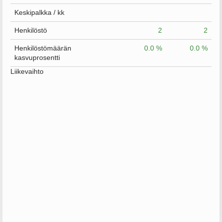
Keskipalkka / kk
Henkilöstö
2
2
Henkilöstömäärän
0.0 %
0.0 %
kasvuprosentti
Liikevaihto