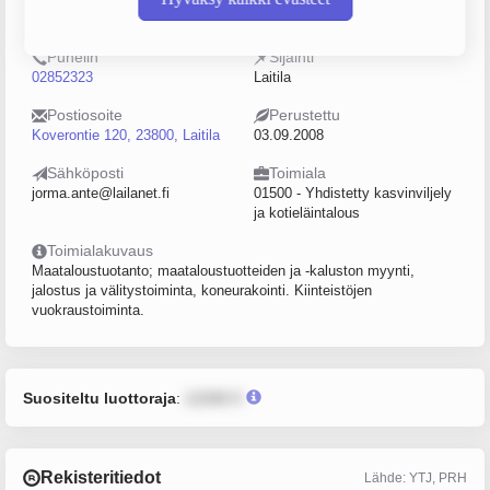
2216500-9
0–4
Puhelin
Sijainti
02852323
Laitila
Postiosoite
Perustettu
Koverontie 120, 23800, Laitila
03.09.2008
Sähköposti
Toimiala
jorma.ante@lailanet.fi
01500 - Yhdistetty kasvinviljely
ja kotieläintalous
Toimialakuvaus
Maataloustuotanto; maataloustuotteiden ja -kaluston myynti,
jalostus ja välitystoiminta, koneurakointi. Kiinteistöjen
vuokraustoiminta.
Suositeltu luottoraja
:
12345 €
Rekisteritiedot
Lähde: YTJ, PRH