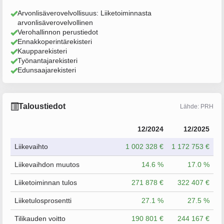
Arvonlisäverovelvollisuus: Liiketoiminnasta
arvonlisäverovelvollinen
Verohallinnon perustiedot
Ennakkoperintärekisteri
Kaupparekisteri
Työnantajarekisteri
Edunsaajarekisteri
Taloustiedot
Lähde: PRH
12/2024
12/2025
Liikevaihto
1 002 328 €
1 172 753 €
Liikevaihdon muutos
14.6 %
17.0 %
Liiketoiminnan tulos
271 878 €
322 407 €
Liiketulosprosentti
27.1 %
27.5 %
Tilikauden voitto
190 801 €
244 167 €