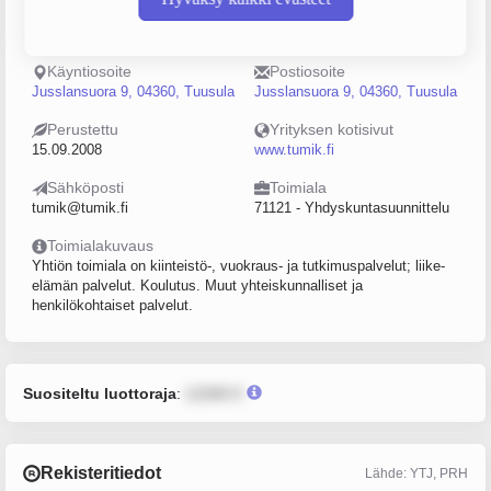
Puhelin
Sijainti
0408311812
Helsinki
Käyntiosoite
Postiosoite
Jusslansuora 9, 04360, Tuusula
Jusslansuora 9, 04360, Tuusula
Perustettu
Yrityksen kotisivut
15.09.2008
www.tumik.fi
Sähköposti
Toimiala
tumik@tumik.fi
71121 - Yhdyskuntasuunnittelu
Toimialakuvaus
Yhtiön toimiala on kiinteistö-, vuokraus- ja tutkimuspalvelut; liike-
elämän palvelut. Koulutus. Muut yhteiskunnalliset ja
henkilökohtaiset palvelut.
Suositeltu luottoraja
:
12345 €
Rekisteritiedot
Lähde: YTJ, PRH