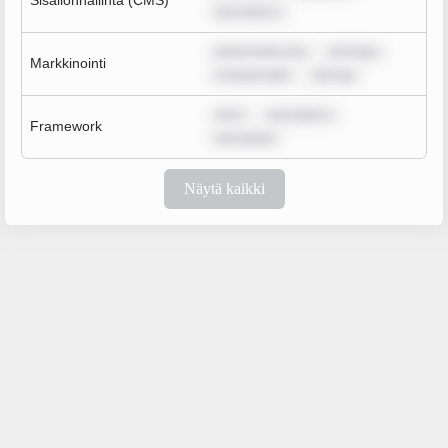
Sisällönhallinta (CMS)
sum dolor s
ipsum dolor sit a
rem ipsu
Markkinointi
m ipsum dolo
rem ips
rem i
sum dolor s
Framework
rem ipsum
Näytä kaikki