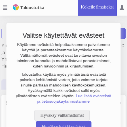
Kokeile ilmaiseksi
Tumik Oy
Näytä haku
Raportit
Valitse käytettävät evästeet
Käytämme evästeitä helpottaaksemme palvelumme
Yrityksen Tumik Oy liikevaihto on 341 000 €, tulos -166 000 €
käyttöä ja parantaaksemme käyttökokemusta.
ja henkilöstömäärä 1. Sen päätoimiala on
Välttämättömät evästeet ovat tarvittavia sivuston
Yhdyskuntasuunnittelu, perustamisvuosi 2008 ja sijainti
toiminnan kannalta ja mahdollistavat perustoiminnot,
Helsinki. Yrityksen yhtiömuoto Osakeyhtiö (OY).
kuten navigoinnin ja kirjautumisen.
Taloustutka käyttää myös ylimääräisiä evästeitä
palvelun kehittämistä varten, jotta voimme tarjota
Perustiedot
Tilinpäätösluvut
Päättäjätiedot
sinulle parhaan mahdollisen käyttökokemuksen.
Hyväksymällä kaikki evästeet sallit myös
ylimääräisten evästeiden käytön.
Lue lisää evästeistä
ja tietosuojakäytännöstämme
Perustiedot
Lähde: YTJ, PRH, Traficom
Hyväksy välttämättömät
Y-tunnus
Henkilöstömäärä
2218987-9
0–4
Hyväksy kaikki evästeet