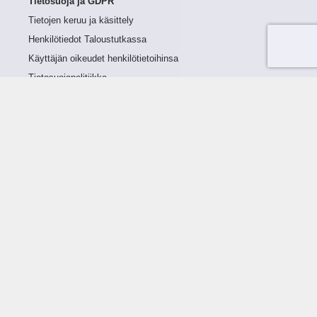
Tietosuoja ja GDPR
Tietojen keruu ja käsittely
Henkilötiedot Taloustutkassa
Käyttäjän oikeudet henkilötietoihinsa
Tietosuojapolitiikka
Tietoturvapolitiikka
Evästeet
Tutustu palveluun
Ratkaisut
Tietoa palvelusta
Luottorajan määrittely
Tunnusluvut
Maksuviiveet
Hinnasto
Päivitykset
Ohjeistus