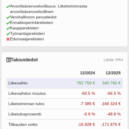
Arvonlisäverovelvollisuus: Liiketoiminnasta
arvonlisäverovelvollinen
Verohallinnon perustiedot
Ennakkoperintärekisteri
Kaupparekisteri
Työnantajarekisteri
Edunsaajarekisteri
Taloustiedot
Lähde: PRH
12/2024
12/2025
Liikevaihto
782 750 €
340 766 €
Liikevaihdon muutos
-60.5 %
-56.5 %
Liiketoiminnan tulos
-7 385 €
-166 324 €
Liiketulosprosentti
-0.9 %
-48.8 %
Tilikauden voitto
-16 828 €
-171 875 €