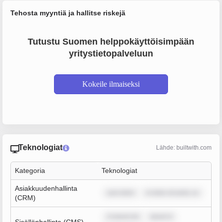
Tehosta myyntiä ja hallitse riskejä
Tutustu Suomen helppokäyttöisimpään
yritystietopalveluun
Kokeile ilmaiseksi
Teknologiat
Lähde: builtwith.com
Kategoria
Teknologiat
Asiakkuudenhallinta
sum dolor
m dolor sit amet, co
(CRM)
m ipsum do
ipsum d