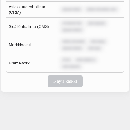
Asiakkuudenhallinta
ipsum dolo
dolor sit amet, con
(CRM)
m ipsum do
rem ipsum
Sisällönhallinta (CMS)
ipsum dolor
dolor sit amet
rem ipsu
Markkinointi
ipsum dolor
rem ips
m ip
sum dolor s
Framework
rem ipsum
Näytä kaikki