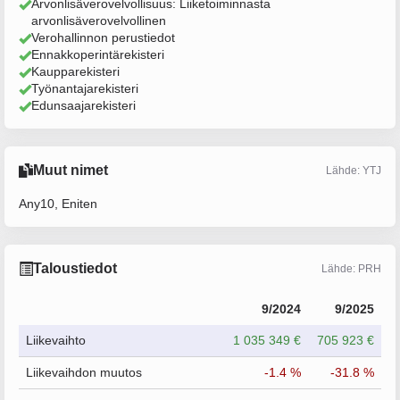
Arvonlisäverovelvollisuus: Liiketoiminnasta
arvonlisäverovelvollinen
Verohallinnon perustiedot
Ennakkoperintärekisteri
Kaupparekisteri
Työnantajarekisteri
Edunsaajarekisteri
Muut nimet
Lähde: YTJ
Any10, Eniten
Taloustiedot
Lähde: PRH
9/2024
9/2025
Liikevaihto
1 035 349 €
705 923 €
Liikevaihdon muutos
-1.4 %
-31.8 %