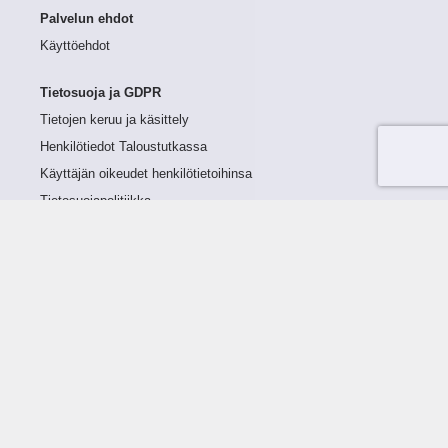
Palvelun ehdot
Käyttöehdot
Tietosuoja ja GDPR
Tietojen keruu ja käsittely
Henkilötiedot Taloustutkassa
Käyttäjän oikeudet henkilötietoihinsa
Tietosuojapolitiikka
Tietoturvapolitiikka
Evästeet
Tutustu palveluun
Ratkaisut
Tietoa palvelusta
Luottorajan määrittely
Tunnusluvut
Maksuviiveet