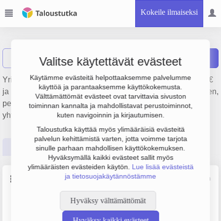
Kokeile ilmaiseksi
Rapten Oy
Näytä haku
Raportit
Valitse käytettävät evästeet
Käytämme evästeitä helpottaaksemme palvelumme
Yrityksen Rapten Oy liikevaihto on 706 000 €, tulos 10 000 €
käyttöä ja parantaaksemme käyttökokemusta.
ja henkilöstömäärä 6. Sen päätoimiala on Talonrakentaminen,
Välttämättömät evästeet ovat tarvittavia sivuston
perustamisvuosi 2008 ja sijainti Helsinki. Yrityksen
toiminnan kannalta ja mahdollistavat perustoiminnot,
yhtiömuoto Osakeyhtiö (OY).
kuten navigoinnin ja kirjautumisen.
Taloustutka käyttää myös ylimääräisiä evästeitä
palvelun kehittämistä varten, jotta voimme tarjota
Perustiedot
Tilinpäätösluvut
Päättäjätiedot
sinulle parhaan mahdollisen käyttökokemuksen.
Hyväksymällä kaikki evästeet sallit myös
ylimääräisten evästeiden käytön.
Lue lisää evästeistä
ja tietosuojakäytännöstämme
Perustiedot
Lähde: YTJ, PRH, Traficom
Hyväksy välttämättömät
Y-tunnus
Henkilöstömäärä
2219413-3
5–9
Hyväksy kaikki evästeet