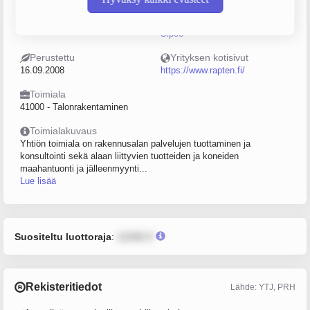
Sijainti
Postiosoite
Helsinki
Vanha Porvoontie 633, 04130,
Sipoo
Perustettu
Yrityksen kotisivut
16.09.2008
https://www.rapten.fi/
Toimiala
41000 - Talonrakentaminen
Toimialakuvaus
Yhtiön toimiala on rakennusalan palvelujen tuottaminen ja
konsultointi sekä alaan liittyvien tuotteiden ja koneiden
maahantuonti ja jälleenmyynti...
Lue lisää
Suositeltu luottoraja
:
12345 €
Rekisteritiedot
Lähde: YTJ, PRH