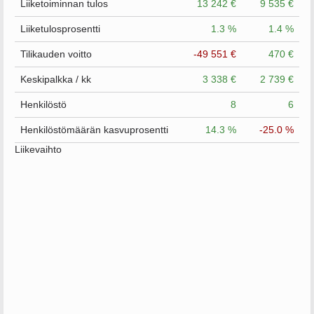
Liiketoiminnan tulos
13 242 €
9 535 €
Liiketulosprosentti
1.3 %
1.4 %
Tilikauden voitto
-49 551 €
470 €
Keskipalkka / kk
3 338 €
2 739 €
Henkilöstö
8
6
Henkilöstömäärän kasvuprosentti
14.3 %
-25.0 %
Liikevaihto