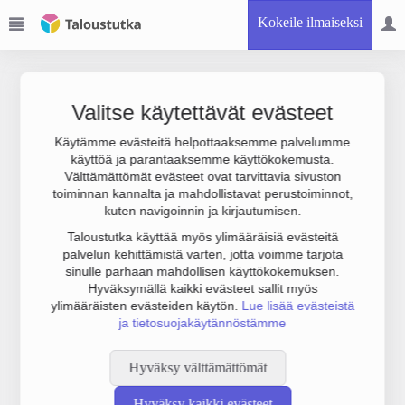
Kokeile ilmaiseksi
Valitse käytettävät evästeet
Käytämme evästeitä helpottaaksemme palvelumme
käyttöä ja parantaaksemme käyttökokemusta.
Joudumme käyttämään botinestovarmennusta sivustollamme.
Välttämättömät evästeet ovat tarvittavia sivuston
Suoritathan alla olevan varmistuksen.
toiminnan kannalta ja mahdollistavat perustoiminnot,
kuten navigoinnin ja kirjautumisen.
Taloustutka käyttää myös ylimääräisiä evästeitä
palvelun kehittämistä varten, jotta voimme tarjota
sinulle parhaan mahdollisen käyttökokemuksen.
Hyväksymällä kaikki evästeet sallit myös
ylimääräisten evästeiden käytön.
Lue lisää evästeistä
ja tietosuojakäytännöstämme
Hyväksy välttämättömät
Hyväksy kaikki evästeet