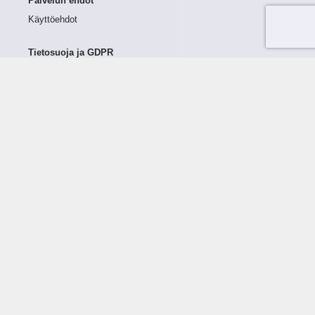
Palvelun ehdot
Käyttöehdot
Tietosuoja ja GDPR
Tietojen keruu ja käsittely
Henkilötiedot Taloustutkassa
Käyttäjän oikeudet henkilötietoihinsa
Tietosuojapolitiikka
Tietoturvapolitiikka
Evästeet
Tutustu palveluun
Ratkaisut
Tietoa palvelusta
Luottorajan määrittely
Tunnusluvut
Maksuviiveet
Hinnasto