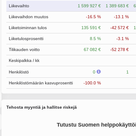
Liikevaihto
1 599 927 €
1 389 683 €
6
Liikevaihdon muutos
-16.5 %
-13.1 %
Liiketoiminnan tulos
135 591 €
-42 572 €
1
Liiketulosprosentti
8.5 %
-3.1 %
Tilikauden voitto
67 082 €
-52 278 €
Keskipalkka / kk
Henkilöstö
0
1
Henkilöstömäärän kasvuprosentti
-100.0 %
Tehosta myyntiä ja hallitse riskejä
Tutustu Suomen helppokäyttöi