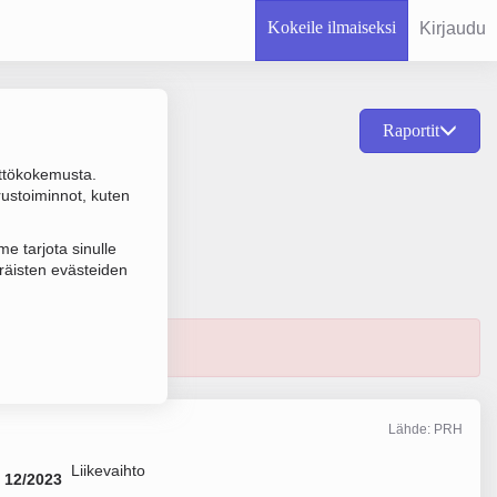
Kokeile ilmaiseksi
Kirjaudu
Raportit
ttökokemusta.
Talonrakentaminen,
rustoiminnot, kuten
e tarjota sinulle
räisten evästeiden
Lähde: PRH
Liikevaihto
12/2023