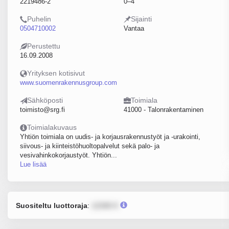
2219486-2
0–4
Puhelin
Sijainti
0504710002
Vantaa
Perustettu
16.09.2008
Yrityksen kotisivut
www.suomenrakennusgroup.com
Sähköposti
Toimiala
toimisto@srg.fi
41000 - Talonrakentaminen
Toimialakuvaus
Yhtiön toimiala on uudis- ja korjausrakennustyöt ja -urakointi,
siivous- ja kiinteistöhuoltopalvelut sekä palo- ja
vesivahinkokorjaustyöt. Yhtiön...
Lue lisää
Suositeltu luottoraja
:
12345 €