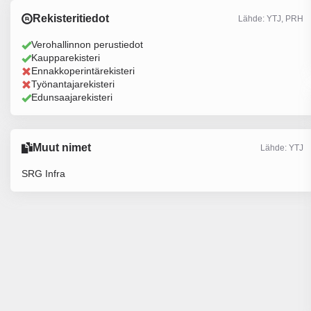
Rekisteritiedot
Lähde: YTJ, PRH
Verohallinnon perustiedot
Kaupparekisteri
Ennakkoperintärekisteri
Työnantajarekisteri
Edunsaajarekisteri
Muut nimet
Lähde: YTJ
SRG Infra