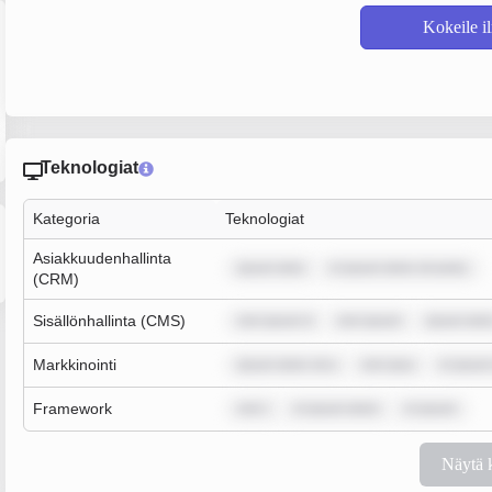
Kokeile i
Teknologiat
Kategoria
Teknologiat
Asiakkuudenhallinta
ipsum dolo
m ipsum dolor sit amet,
(CRM)
Sisällönhallinta (CMS)
rem ipsum d
rem ipsum
ipsum dolo
Markkinointi
ipsum dolor sit a
rem ipsu
m ipsum
Framework
rem i
m ipsum dolor
m ipsum
Näytä 