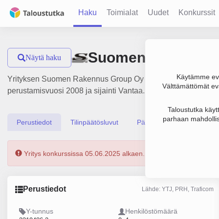
Haku
Toimialat
Uudet
Konkurssit
Suomen Rakennus
Näytä haku
Käytämme evä
Yrityksen Suomen Rakennus Group Oy liikevaihto on 694 000 
Välttämättömät evä
perustamisvuosi 2008 ja sijainti Vantaa. Yrityksen yhtiömuot
Taloustutka käyt
parhaan mahdollis
Perustiedot
Tilinpäätösluvut
Päättäjätiedot
Yritys konkurssissa 05.06.2025 alkaen.
Perustiedot
Lähde: YTJ, PRH, Traficom
Y-tunnus
Henkilöstömäärä