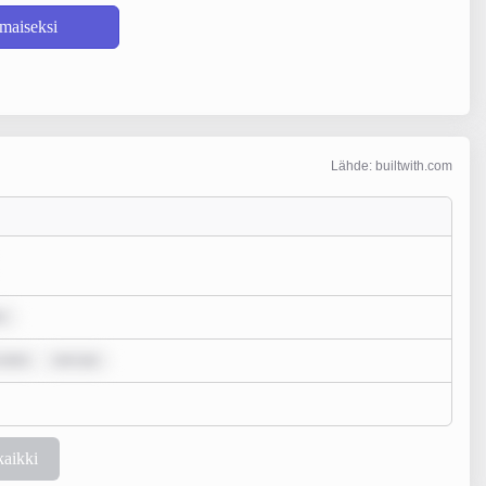
lmaiseksi
Lähde: builtwith.com
r
 dolo
rem ips
kaikki