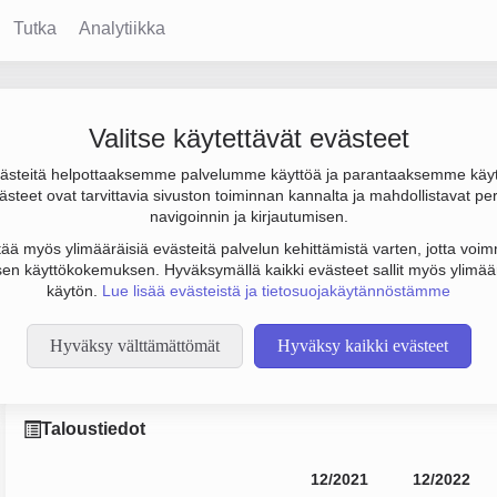
Tutka
Analytiikka
 Group Oy
Valitse käytettävät evästeet
steitä helpottaaksemme palvelumme käyttöä ja parantaaksemme käy
€, tulos 112 000 € ja henkilöstömäärä 1. Sen päätoimiala on 
steet ovat tarvittavia sivuston toiminnan kannalta ja mahdollistavat pe
o Osakeyhtiö (OY).
navigoinnin ja kirjautumisen.
tää myös ylimääräisiä evästeitä palvelun kehittämistä varten, jotta voimm
en käyttökokemuksen. Hyväksymällä kaikki evästeet sallit myös ylimää
käytön.
Lue lisää evästeistä ja tietosuojakäytännöstämme
Hyväksy välttämättömät
Hyväksy kaikki evästeet
Taloustiedot
12/2021
12/2022