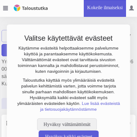
Kokeile ilmaiseksi
CME Solutions Oy
Näytä haku
Valitse käytettävät evästeet
Käytämme evästeitä helpottaaksemme palvelumme
Raportit
käyttöä ja parantaaksemme käyttökokemusta.
Välttämättömät evästeet ovat tarvittavia sivuston
Yrityksen CME Solutions Oy liikevaihto on 3 milj. €, tulos 306
toiminnan kannalta ja mahdollistavat perustoiminnot,
000 € ja henkilöstömäärä 14. Sen päätoimiala on Muiden
kuten navigoinnin ja kirjautumisen.
sähkölaitteiden valmistus, perustamisvuosi 2008 ja sijainti
Taloustutka käyttää myös ylimääräisiä evästeitä
Kuopio. Yrityksen yhtiömuoto Osakeyhtiö (OY).
palvelun kehittämistä varten, jotta voimme tarjota
sinulle parhaan mahdollisen käyttökokemuksen.
Hyväksymällä kaikki evästeet sallit myös
Perustiedot
Tilinpäätösluvut
Päättäjätiedot
ylimääräisten evästeiden käytön.
Lue lisää evästeistä
ja tietosuojakäytännöstämme
Perustiedot
Lähde: YTJ, PRH, Traficom
Hyväksy välttämättömät
Hyväksy kaikki evästeet
Y-tunnus
Henkilöstömäärä