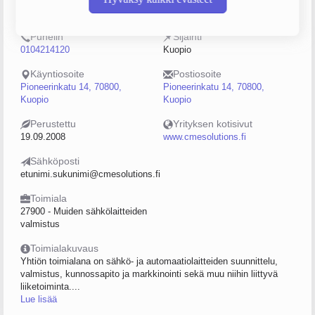
2220246-3
10–19
Puhelin
Sijainti
0104214120
Kuopio
Käyntiosoite
Postiosoite
Pioneerinkatu 14, 70800,
Pioneerinkatu 14, 70800,
Kuopio
Kuopio
Perustettu
Yrityksen kotisivut
19.09.2008
www.cmesolutions.fi
Sähköposti
etunimi.sukunimi@cmesolutions.fi
Toimiala
27900 - Muiden sähkölaitteiden
valmistus
Toimialakuvaus
Yhtiön toimialana on sähkö- ja automaatiolaitteiden suunnittelu,
valmistus, kunnossapito ja markkinointi sekä muu niihin liittyvä
liiketoiminta....
Lue lisää