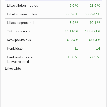
Liikevaihdon muutos
5.6 %
32.5 %
Liiketoiminnan tulos
88 626 €
306 247 €
Liiketulosprosentti
3.9 %
10.1 %
Tilikauden voitto
64 110 €
235 574 €
Keskipalkka / kk
4 934 €
4 004 €
Henkilöstö
11
14
Henkilöstömäärän
10.0 %
27.3 %
kasvuprosentti
Liikevaihto