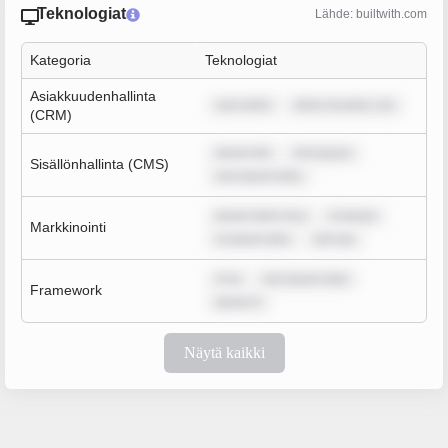
Teknologiat
Lähde: builtwith.com
Kategoria
Teknologiat
Asiakkuudenhallinta
sum dolor
dolor sit amet, con
(CRM)
ipsum dol
rem ipsum
Sisällönhallinta (CMS)
rem ipsum dolo
ipsum dolor sit a
m ipsum
Markkinointi
m ipsum dolo
rem ips
m ip
rem ipsum dolo
Framework
ipsum d
Näytä kaikki