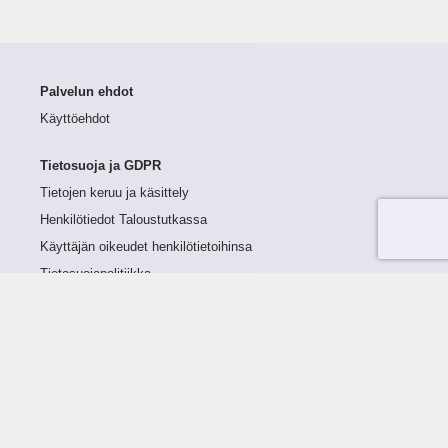
Palvelun ehdot
Käyttöehdot
Tietosuoja ja GDPR
Tietojen keruu ja käsittely
Henkilötiedot Taloustutkassa
Käyttäjän oikeudet henkilötietoihinsa
Tietosuojapolitiikka
Tietoturvapolitiikka
Evästeet
Tutustu palveluun
Ratkaisut
Tietoa palvelusta
Luottorajan määrittely