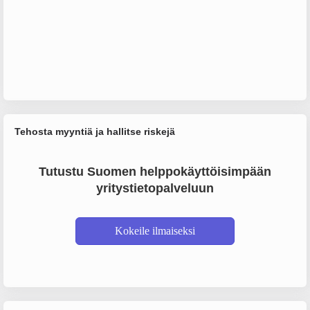
Tehosta myyntiä ja hallitse riskejä
Tutustu Suomen helppokäyttöisimpään
yritystietopalveluun
Kokeile ilmaiseksi