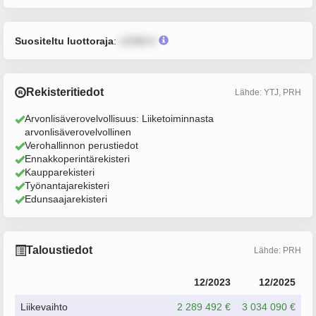
Suositeltu luottoraja
:
12345 €
Rekisteritiedot
Lähde: YTJ, PRH
Arvonlisäverovelvollisuus: Liiketoiminnasta
arvonlisäverovelvollinen
Verohallinnon perustiedot
Ennakkoperintärekisteri
Kaupparekisteri
Työnantajarekisteri
Edunsaajarekisteri
Taloustiedot
Lähde: PRH
12/2023
12/2025
Liikevaihto
2 289 492 €
3 034 090 €