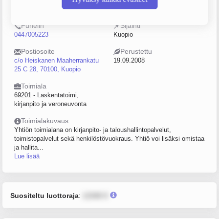
2220261-5
0–4
Puhelin
Sijainti
0447005223
Kuopio
Postiosoite
Perustettu
c/o Heiskanen Maaherrankatu
19.09.2008
25 C 28, 70100, Kuopio
Toimiala
69201 - Laskentatoimi,
kirjanpito ja veroneuvonta
Toimialakuvaus
Yhtiön toimialana on kirjanpito- ja taloushallintopalvelut,
toimistopalvelut sekä henkilöstövuokraus. Yhtiö voi lisäksi omistaa
ja hallita...
Lue lisää
Suositeltu luottoraja
:
12345 €