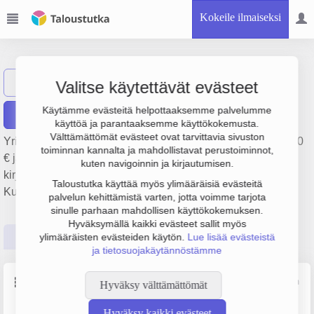
Kokeile ilmaiseksi
Tili-Pilkku Oy
Näytä haku
T
Valitse käytettävät evästeet
Käytämme evästeitä helpottaaksemme palvelumme
Raportit
käyttöä ja parantaaksemme käyttökokemusta.
Välttämättömät evästeet ovat tarvittavia sivuston
Yrityksen Tili-Pilkku Oy liikevaihto on 44 000 €, tulos -26 000
toiminnan kannalta ja mahdollistavat perustoiminnot,
€ ja henkilöstömäärä 1. Sen päätoimiala on Laskentatoimi,
kuten navigoinnin ja kirjautumisen.
kirjanpito ja veroneuvonta, perustamisvuosi 2008 ja sijainti
Taloustutka käyttää myös ylimääräisiä evästeitä
Kuopio. Yrityksen yhtiömuoto Osakeyhtiö (OY).
palvelun kehittämistä varten, jotta voimme tarjota
sinulle parhaan mahdollisen käyttökokemuksen.
Hyväksymällä kaikki evästeet sallit myös
Perustiedot
Tilinpäätösluvut
Päättäjätiedot
ylimääräisten evästeiden käytön.
Lue lisää evästeistä
ja tietosuojakäytännöstämme
Perustiedot
Lähde: YTJ, PRH, Traficom
Hyväksy välttämättömät
Hyväksy kaikki evästeet
Y-tunnus
Henkilöstömäärä