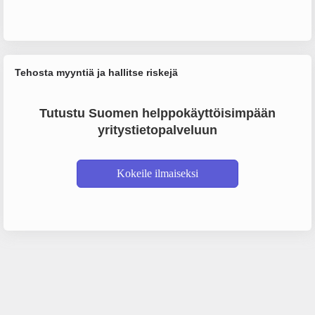
Tehosta myyntiä ja hallitse riskejä
Tutustu Suomen helppokäyttöisimpään
yritystietopalveluun
Kokeile ilmaiseksi