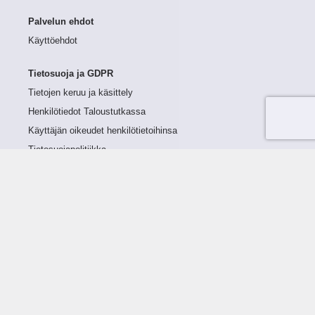
Palvelun ehdot
Käyttöehdot
Tietosuoja ja GDPR
Tietojen keruu ja käsittely
Henkilötiedot Taloustutkassa
Käyttäjän oikeudet henkilötietoihinsa
Tietosuojapolitiikka
Tietoturvapolitiikka
Evästeet
Tutustu palveluun
Ratkaisut
Tietoa palvelusta
Luottorajan määrittely
Tunnusluvut
Maksuviiveet