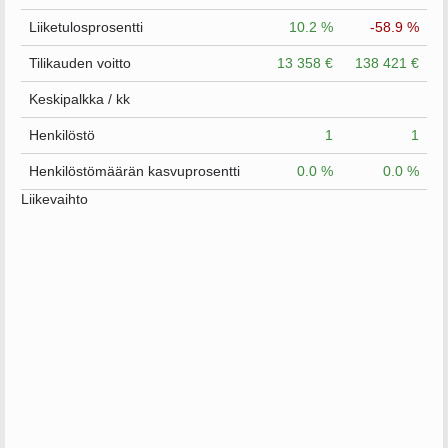
Liiketulosprosentti
10.2 %
-58.9 %
Tilikauden voitto
13 358 €
138 421 €
Keskipalkka / kk
Henkilöstö
1
1
Henkilöstömäärän kasvuprosentti
0.0 %
0.0 %
Liikevaihto