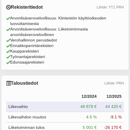
Rekisteritiedot
Lähde: YTJ, PRH
Arvonlisäverovelvollisuus: Kiinteistön käyttöoikeuden
luovuttamisesta
Arvonlisäverovelvollisuus: Liiketoiminnasta
arvonlisäverovelvollinen
Verohallinnon perustiedot
Ennakkoperintärekisteri
Kaupparekisteri
Työnantajarekisteri
Edunsaajarekisteri
Taloustiedot
Lähde: PRH
12/2024
12/2025
Liikevaihto
48 878 €
44 420 €
Liikevaihdon muutos
4.6 %
-9.1 %
Liiketoiminnan tulos
5 001 €
-26 170 €