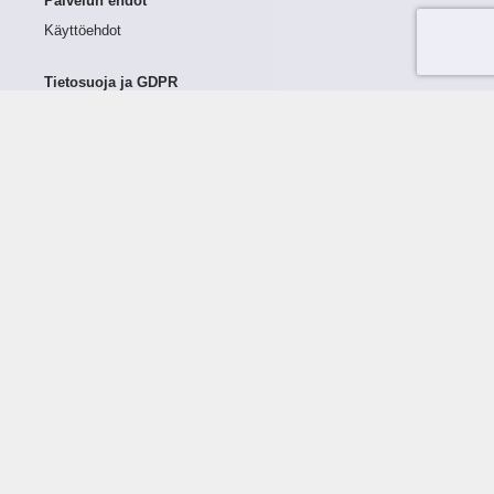
Palvelun ehdot
Käyttöehdot
Tietosuoja ja GDPR
Tietojen keruu ja käsittely
Henkilötiedot Taloustutkassa
Käyttäjän oikeudet henkilötietoihinsa
Tietosuojapolitiikka
Tietoturvapolitiikka
Evästeet
Tutustu palveluun
Ratkaisut
Tietoa palvelusta
Luottorajan määrittely
Tunnusluvut
Maksuviiveet
Hinnasto