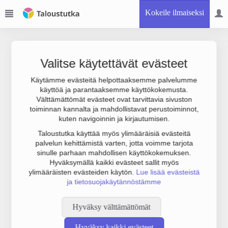
Kokeile ilmaiseksi
Valitse käytettävät evästeet
Käytämme evästeitä helpottaaksemme palvelumme
käyttöä ja parantaaksemme käyttökokemusta.
Joudumme käyttämään botinestovarmennusta sivustollamme.
Välttämättömät evästeet ovat tarvittavia sivuston
Suoritathan alla olevan varmistuksen.
toiminnan kannalta ja mahdollistavat perustoiminnot,
kuten navigoinnin ja kirjautumisen.
Taloustutka käyttää myös ylimääräisiä evästeitä
palvelun kehittämistä varten, jotta voimme tarjota
sinulle parhaan mahdollisen käyttökokemuksen.
Hyväksymällä kaikki evästeet sallit myös
ylimääräisten evästeiden käytön.
Lue lisää evästeistä
ja tietosuojakäytännöstämme
Hyväksy välttämättömät
Hyväksy kaikki evästeet