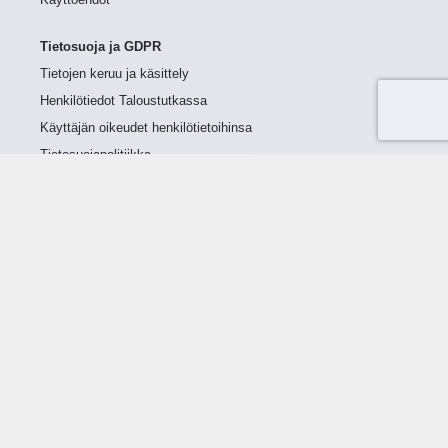
Käyttöehdot
Tietosuoja ja GDPR
Tietojen keruu ja käsittely
Henkilötiedot Taloustutkassa
Käyttäjän oikeudet henkilötietoihinsa
Tietosuojapolitiikka
Tietoturvapolitiikka
Evästeet
Tutustu palveluun
Ratkaisut
Tietoa palvelusta
Luottorajan määrittely
Tunnusluvut
Maksuviiveet
Hinnasto
Päivitykset