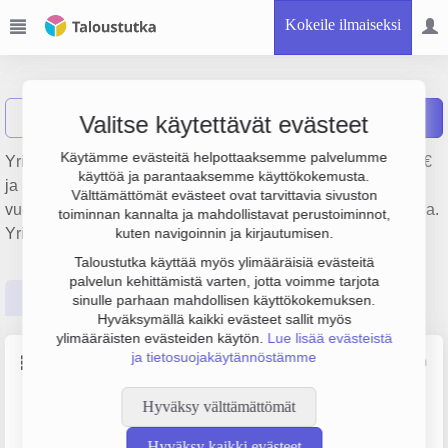
Kokeile ilmaiseksi
CMY-10 OY
Näytä haku
C
Raportit
Valitse käytettävät evästeet
Käytämme evästeitä helpottaaksemme palvelumme
Yrityksen CMY-10 OY liikevaihto on 220 000 €, tulos 2 000 €
käyttöä ja parantaaksemme käyttökokemusta.
ja henkilöstömäärä 1. Sen päätoimiala on Muu kiinteistöjen
Välttämättömät evästeet ovat tarvittavia sivuston
vuokraus ja hallinta, perustamisvuosi 2008 ja sijainti Tuusula.
toiminnan kannalta ja mahdollistavat perustoiminnot,
Yrityksen yhtiömuoto Osakeyhtiö (OY).
kuten navigoinnin ja kirjautumisen.
Taloustutka käyttää myös ylimääräisiä evästeitä
palvelun kehittämistä varten, jotta voimme tarjota
Perustiedot
Tilinpäätösluvut
Päättäjätiedot
sinulle parhaan mahdollisen käyttökokemuksen.
Hyväksymällä kaikki evästeet sallit myös
ylimääräisten evästeiden käytön.
Lue lisää evästeistä
ja tietosuojakäytännöstämme
Perustiedot
Lähde: YTJ, PRH, Traficom
Hyväksy välttämättömät
Y-tunnus
Henkilöstömäärä
2220535-7
0–4
Hyväksy kaikki evästeet