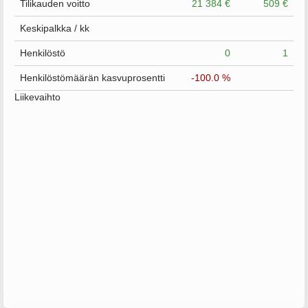
Tilikauden voitto
21 384 €
509 €
Keskipalkka / kk
Henkilöstö
0
1
Henkilöstömäärän kasvuprosentti
-100.0 %
Liikevaihto