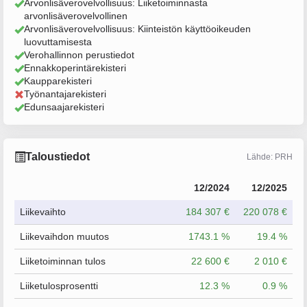
Arvonlisäverovelvollisuus: Liiketoiminnasta
arvonlisäverovelvollinen
Arvonlisäverovelvollisuus: Kiinteistön käyttöoikeuden
luovuttamisesta
Verohallinnon perustiedot
Ennakkoperintärekisteri
Kaupparekisteri
Työnantajarekisteri
Edunsaajarekisteri
Taloustiedot
Lähde: PRH
12/2024
12/2025
Liikevaihto
184 307 €
220 078 €
Liikevaihdon muutos
1743.1 %
19.4 %
Liiketoiminnan tulos
22 600 €
2 010 €
Liiketulosprosentti
12.3 %
0.9 %