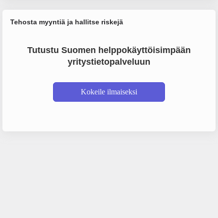
Tehosta myyntiä ja hallitse riskejä
Tutustu Suomen helppokäyttöisimpään
yritystietopalveluun
Kokeile ilmaiseksi