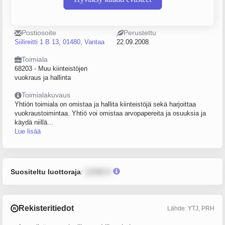
Puhelin
Sijainti
0406753576
Tuusula
Postiosoite
Perustettu
Siilireitti 1 B 13, 01480, Vantaa
22.09.2008
Toimiala
68203 - Muu kiinteistöjen
vuokraus ja hallinta
Toimialakuvaus
Yhtiön toimiala on omistaa ja hallita kiinteistöjä sekä harjoittaa
vuokraustoimintaa. Yhtiö voi omistaa arvopapereita ja osuuksia ja
käydä niillä...
Lue lisää
Suositeltu luottoraja
:
12345 €
Rekisteritiedot
Lähde: YTJ, PRH