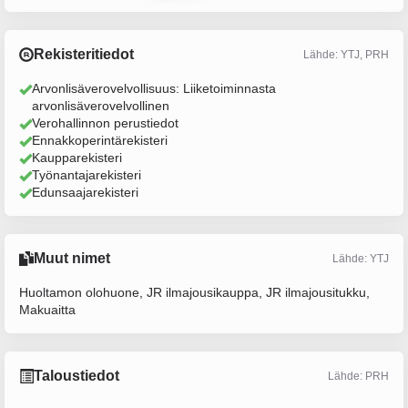
Rekisteritiedot
Lähde: YTJ, PRH
Arvonlisäverovelvollisuus: Liiketoiminnasta
arvonlisäverovelvollinen
Verohallinnon perustiedot
Ennakkoperintärekisteri
Kaupparekisteri
Työnantajarekisteri
Edunsaajarekisteri
Muut nimet
Lähde: YTJ
Huoltamon olohuone, JR ilmajousikauppa, JR ilmajousitukku,
Makuaitta
Taloustiedot
Lähde: PRH