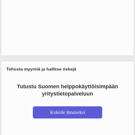
Tehosta myyntiä ja hallitse riskejä
Tutustu Suomen helppokäyttöisimpään
yritystietopalveluun
Kokeile ilmaiseksi