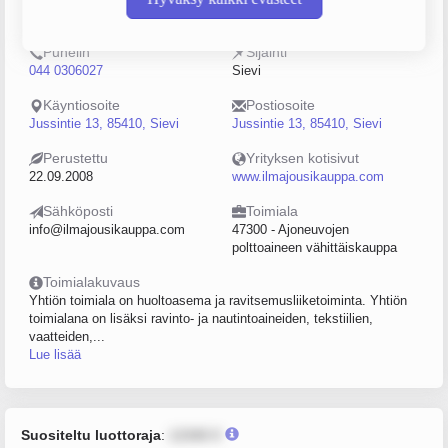
2220630-9
0–4
Puhelin
Sijainti
044 0306027
Sievi
Käyntiosoite
Postiosoite
Jussintie 13, 85410, Sievi
Jussintie 13, 85410, Sievi
Perustettu
Yrityksen kotisivut
22.09.2008
www.ilmajousikauppa.com
Sähköposti
Toimiala
info@ilmajousikauppa.com
47300 - Ajoneuvojen
polttoaineen vähittäiskauppa
Toimialakuvaus
Yhtiön toimiala on huoltoasema ja ravitsemusliiketoiminta. Yhtiön
toimialana on lisäksi ravinto- ja nautintoaineiden, tekstiilien,
vaatteiden,...
Lue lisää
Suositeltu luottoraja
:
12345 €