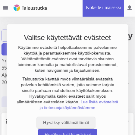
Kokeile ilmaiseksi
Sievin JR. Piste Oy
Näytä haku
Valitse käytettävät evästeet
Käytämme evästeitä helpottaaksemme palvelumme
Raportit
käyttöä ja parantaaksemme käyttökokemusta.
Välttämättömät evästeet ovat tarvittavia sivuston
Yrityksen Sievin JR. Piste Oy liikevaihto on 439 000 €, tulos
toiminnan kannalta ja mahdollistavat perustoiminnot,
55 000 € ja henkilöstömäärä 2. Sen päätoimiala on
kuten navigoinnin ja kirjautumisen.
Ajoneuvojen polttoaineen vähittäiskauppa, perustamisvuosi
Taloustutka käyttää myös ylimääräisiä evästeitä
2008 ja sijainti Sievi. Yrityksen yhtiömuoto Osakeyhtiö (OY).
palvelun kehittämistä varten, jotta voimme tarjota
sinulle parhaan mahdollisen käyttökokemuksen.
Hyväksymällä kaikki evästeet sallit myös
Perustiedot
Tilinpäätösluvut
Päättäjätiedot
ylimääräisten evästeiden käytön.
Lue lisää evästeistä
ja tietosuojakäytännöstämme
Perustiedot
Lähde: YTJ, PRH, Traficom
Hyväksy välttämättömät
Hyväksy kaikki evästeet
Y-tunnus
Henkilöstömäärä