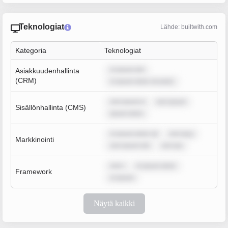
Teknologiat
Lähde: builtwith.com
Kategoria
Teknologiat
m ipsum dol
Asiakkuudenhallinta
(CRM)
m ipsum dolor sit amet,
rem ipsum d
rem ipsum
Sisällönhallinta (CMS)
ipsum dolor
m ipsum dolor sit
rem ipsu
Markkinointi
rem ipsum dol
rem ips
rem i
m ipsum dolor
Framework
m ipsum
Näytä kaikki