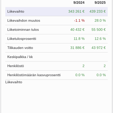
9/2024
9/2025
Liikevaihto
343 261 €
439 233 €
Liikevaihdon muutos
-1.1 %
28.0 %
Liiketoiminnan tulos
40 432 €
55 500 €
Liiketulosprosentti
11.8 %
12.6 %
Tilikauden voitto
31 886 €
43 972 €
Keskipalkka / kk
Henkilöstö
2
2
Henkilöstömäärän kasvuprosentti
0.0 %
0.0 %
Liikevaihto