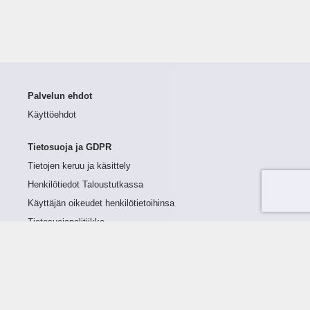
Palvelun ehdot
Käyttöehdot
Tietosuoja ja GDPR
Tietojen keruu ja käsittely
Henkilötiedot Taloustutkassa
Käyttäjän oikeudet henkilötietoihinsa
Tietosuojapolitiikka
Tietoturvapolitiikka
Evästeet
Tutustu palveluun
Ratkaisut