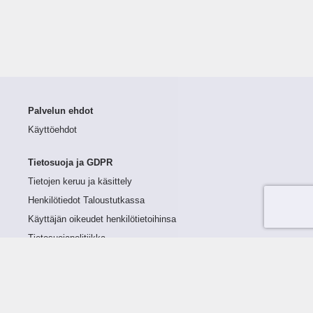
Palvelun ehdot
Käyttöehdot
Tietosuoja ja GDPR
Tietojen keruu ja käsittely
Henkilötiedot Taloustutkassa
Käyttäjän oikeudet henkilötietoihinsa
Tietosuojapolitiikka
Tietoturvapolitiikka
Evästeet
Tutustu palveluun