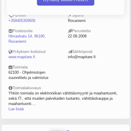
2220644-8
0–4
Puhelin
Sijainti
+358405359506
Rovaniemi
Postiosoite
Perustettu
Hirvaskatu 14, 96190,
22.09.2008
Rovaniemi
Yrityksen kotisivut
Sähköposti
www.mapitare.fi
info@mapitare.fi
Toimiala
62100 - Ohjelmistojen
suunnittelu ja valmistus
Toimialakuvaus
Yhtiön toimiala on elektroniikan vähittäismyynti ja maahantuonti,
sekä IT-, että muiden palveluiden tuotanto, vähittäiskauppa ja
maahantuonti....
Lue lisää