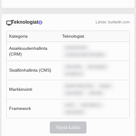
Teknologiat
Lähde: builtwith.com
Kategoria
Teknologiat
m ipsum dol
Asiakkuudenhallinta
(CRM)
m ipsum dolor sit amet,
sum dolo
rem ipsum
Sisällönhallinta (CMS)
m dolor si
ipsum dolor sit a
ipsum
Markkinointi
sum dolor
rem ips
rem i
sum dolor s
Framework
rem ipsum
Näytä kaikki