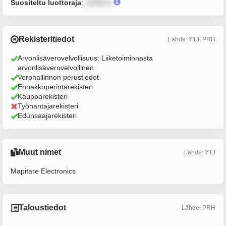
Suositeltu luottoraja
:
12345 €
Rekisteritiedot
Lähde: YTJ, PRH
Arvonlisäverovelvollisuus: Liiketoiminnasta
arvonlisäverovelvollinen
Verohallinnon perustiedot
Ennakkoperintärekisteri
Kaupparekisteri
Työnantajarekisteri
Edunsaajarekisteri
Muut nimet
Lähde: YTJ
Mapitare Electronics
Taloustiedot
Lähde: PRH