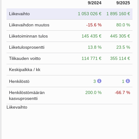
9/2024
9/2025
Liikevaihto
1 053 026 €
1 895 160 €
Liikevaihdon muutos
-15.6 %
80.0 %
Liiketoiminnan tulos
145 435 €
445 305 €
Liiketulosprosentti
13.8 %
23.5 %
Tilikauden voitto
114 771 €
355 114 €
Keskipalkka / kk
Henkilöstö
3
1
Henkilöstömäärän
200.0 %
-66.7 %
kasvuprosentti
Liikevaihto