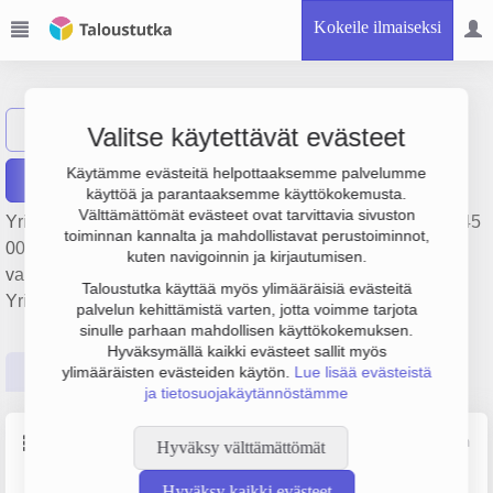
Kokeile ilmaiseksi
MAPITARE Oy
Näytä haku
Valitse käytettävät evästeet
Käytämme evästeitä helpottaaksemme palvelumme
Raportit
käyttöä ja parantaaksemme käyttökokemusta.
Välttämättömät evästeet ovat tarvittavia sivuston
Yrityksen MAPITARE Oy liikevaihto on 1.9 milj. € ja tulos 445
toiminnan kannalta ja mahdollistavat perustoiminnot,
000 €. Sen päätoimiala on Ohjelmistojen suunnittelu ja
kuten navigoinnin ja kirjautumisen.
valmistus, perustamisvuosi 2008 ja sijainti Rovaniemi.
Taloustutka käyttää myös ylimääräisiä evästeitä
Yrityksen yhtiömuoto Osakeyhtiö (OY).
palvelun kehittämistä varten, jotta voimme tarjota
sinulle parhaan mahdollisen käyttökokemuksen.
Hyväksymällä kaikki evästeet sallit myös
Perustiedot
Tilinpäätösluvut
Päättäjätiedot
ylimääräisten evästeiden käytön.
Lue lisää evästeistä
ja tietosuojakäytännöstämme
Perustiedot
Lähde: YTJ, PRH, Traficom
Hyväksy välttämättömät
Hyväksy kaikki evästeet
Y-tunnus
Henkilöstömäärä