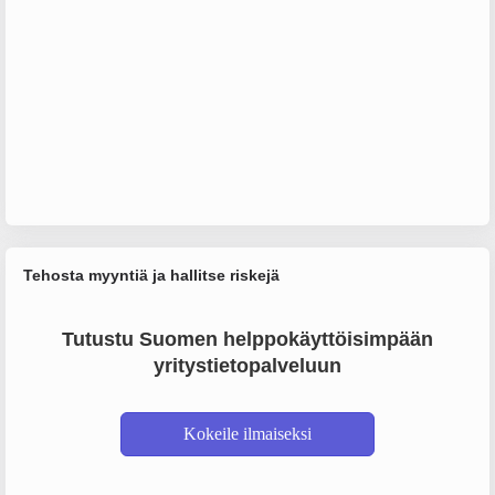
Tehosta myyntiä ja hallitse riskejä
Tutustu Suomen helppokäyttöisimpään
yritystietopalveluun
Kokeile ilmaiseksi