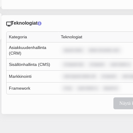
Teknologiat
Kategoria
Teknologiat
Asiakkuudenhallinta
ipsum dolo
dolor sit amet, con
(CRM)
Sisällönhallinta (CMS)
m ipsum do
m ipsum
sum dolor s
Markkinointi
rem ipsum dolor sit
m ipsum
rem i
Framework
m ip
sum dolor s
ipsum d
Näytä 