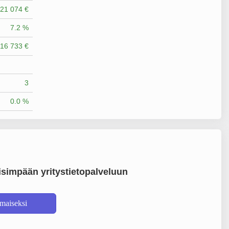
21 074 €
7.2 %
16 733 €
3
0.0 %
simpään yritystietopalveluun
lmaiseksi