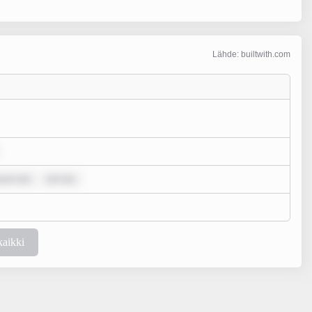
Lähde: builtwith.com
psum dol
rem ips
kaikki