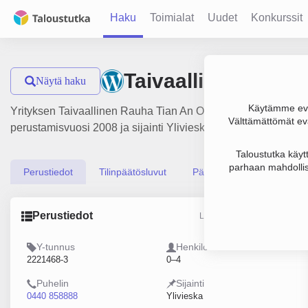
Haku
Toimialat
Uudet
Konkurssit
Taivaallinen Rauh
Näytä haku
Käytämme evä
Yrityksen Taivaallinen Rauha Tian An Oy liikevaihto on 294 0
Välttämättömät evä
perustamisvuosi 2008 ja sijainti Ylivieska. Yrityksen yhtiömu
Taloustutka käyt
parhaan mahdollis
Perustiedot
Tilinpäätösluvut
Päättäjätiedot
Perustiedot
Lähde: YTJ, PRH, Traficom
Y-tunnus
Henkilöstömäärä
2221468-3
0–4
Puhelin
Sijainti
0440 858888
Ylivieska