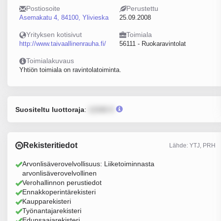
Postiosoite
Perustettu
Asemakatu 4, 84100, Ylivieska
25.09.2008
Yrityksen kotisivut
Toimiala
http://www.taivaallinenrauha.fi/
56111 - Ruokaravintolat
Toimialakuvaus
Yhtiön toimiala on ravintolatoiminta.
Suositeltu luottoraja
:
12345 €
Rekisteritiedot
Lähde: YTJ, PRH
Arvonlisäverovelvollisuus: Liiketoiminnasta
arvonlisäverovelvollinen
Verohallinnon perustiedot
Ennakkoperintärekisteri
Kaupparekisteri
Työnantajarekisteri
Edunsaajarekisteri