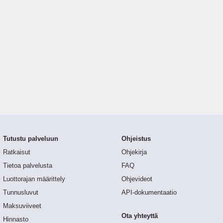
Tutustu palveluun
Ohjeistus
Ratkaisut
Ohjekirja
Tietoa palvelusta
FAQ
Luottorajan määrittely
Ohjevideot
Tunnusluvut
API-dokumentaatio
Maksuviiveet
Ota yhteyttä
Hinnasto