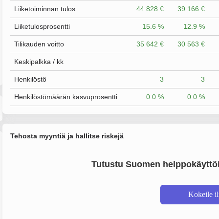
Liiketoiminnan tulos
44 828 €
39 166 €
Liiketulosprosentti
15.6 %
12.9 %
Tilikauden voitto
35 642 €
30 563 €
Keskipalkka / kk
Henkilöstö
3
3
Henkilöstömäärän kasvuprosentti
0.0 %
0.0 %
Tehosta myyntiä ja hallitse riskejä
Tutustu Suomen helppokäyttöi
Kokeile i