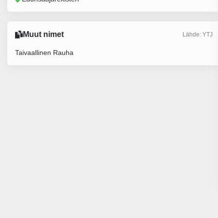
Muut nimet
Lähde: YTJ
Taivaallinen Rauha