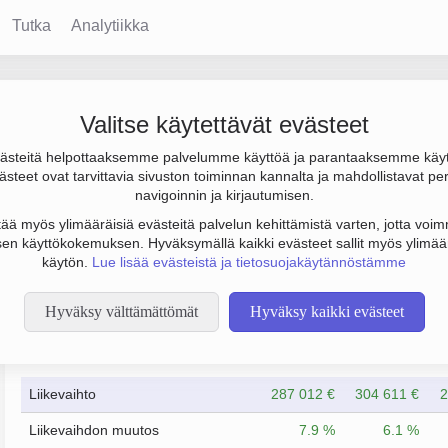
Tutka
Analytiikka
a Tian An Oy
Valitse käytettävät evästeet
steitä helpottaaksemme palvelumme käyttöä ja parantaaksemme käy
00 €, tulos 21 000 € ja henkilöstömäärä 3. Sen päätoimiala on 
steet ovat tarvittavia sivuston toiminnan kannalta ja mahdollistavat pe
oto Osakeyhtiö (OY).
navigoinnin ja kirjautumisen.
tää myös ylimääräisiä evästeitä palvelun kehittämistä varten, jotta voimm
en käyttökokemuksen. Hyväksymällä kaikki evästeet sallit myös ylimää
käytön.
Lue lisää evästeistä ja tietosuojakäytännöstämme
Hyväksy välttämättömät
Hyväksy kaikki evästeet
Taloustiedot
12/2022
12/2023
Liikevaihto
287 012 €
304 611 €
2
Liikevaihdon muutos
7.9 %
6.1 %