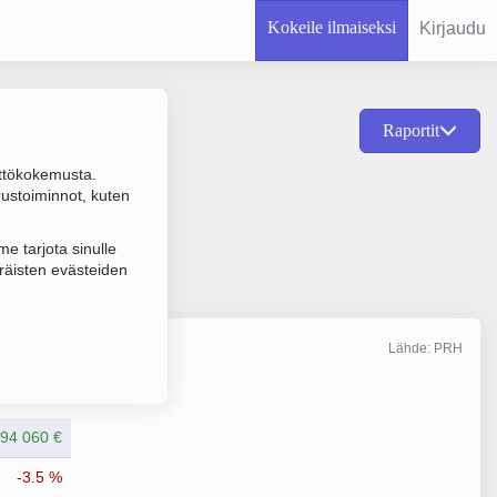
Kokeile ilmaiseksi
Kirjaudu
Raportit
ttökokemusta.
Ruokaravintolat,
rustoiminnot, kuten
e tarjota sinulle
räisten evästeiden
Lähde: PRH
Liikevaihto
12/2024
94 060 €
-3.5 %