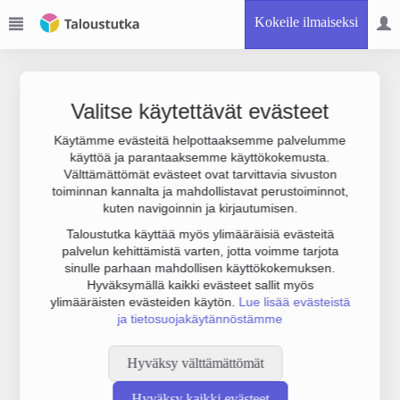
Kokeile ilmaiseksi
Valitse käytettävät evästeet
Käytämme evästeitä helpottaaksemme palvelumme
käyttöä ja parantaaksemme käyttökokemusta.
Joudumme käyttämään botinestovarmennusta sivustollamme.
Välttämättömät evästeet ovat tarvittavia sivuston
Suoritathan alla olevan varmistuksen.
toiminnan kannalta ja mahdollistavat perustoiminnot,
kuten navigoinnin ja kirjautumisen.
Taloustutka käyttää myös ylimääräisiä evästeitä
palvelun kehittämistä varten, jotta voimme tarjota
sinulle parhaan mahdollisen käyttökokemuksen.
Hyväksymällä kaikki evästeet sallit myös
ylimääräisten evästeiden käytön.
Lue lisää evästeistä
ja tietosuojakäytännöstämme
Hyväksy välttämättömät
Hyväksy kaikki evästeet